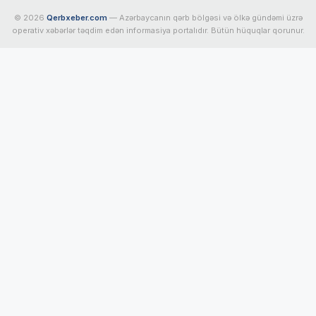
© 2026
Qerbxeber.com
— Azərbaycanın qərb bölgəsi və ölkə gündəmi üzrə
operativ xəbərlər təqdim edən informasiya portalıdır. Bütün hüquqlar qorunur.