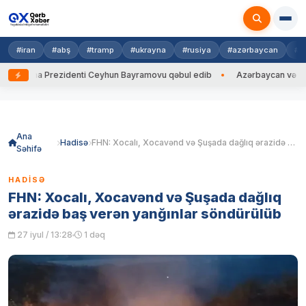
#iran
#abş
#tramp
#ukrayna
#rusiya
#azərbaycan
#h
rayna Prezidenti Ceyhun Bayramovu qəbul edib
Azərbaycan və Ukrayna
Skip
to
content
Ana
Hadisə
FHN: Xocalı, Xocavənd və Şuşada dağlıq ərazidə baş verən yanğınlar söndürülüb
Səhifə
HADISƏ
FHN: Xocalı, Xocavənd və Şuşada dağlıq
ərazidə baş verən yanğınlar söndürülüb
27 iyul / 13:28
1 dəq