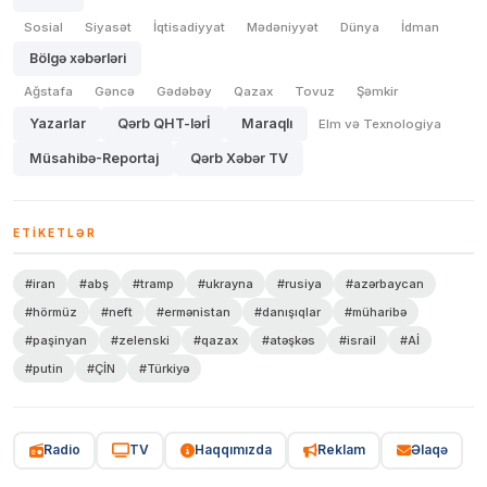
Sosial
Siyasət
İqtisadiyyat
Mədəniyyət
Dünya
İdman
Bölgə xəbərləri
Ağstafa
Gəncə
Gədəbəy
Qazax
Tovuz
Şəmkir
Yazarlar
Qərb QHT-lərİ
Maraqlı
Elm və Texnologiya
Müsahibə-Reportaj
Qərb Xəbər TV
ETIKETLƏR
#iran
#abş
#tramp
#ukrayna
#rusiya
#azərbaycan
#hörmüz
#neft
#ermənistan
#danışıqlar
#müharibə
#paşinyan
#zelenski
#qazax
#atəşkəs
#israil
#Aİ
#putin
#ÇİN
#Türkiyə
Radio
TV
Haqqımızda
Reklam
Əlaqə