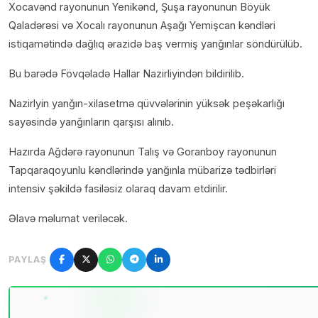
Xocavənd rayonunun Yenikənd, Şuşa rayonunun Böyük
Qaladərəsi və Xocalı rayonunun Aşağı Yemişcan kəndləri
istiqamətində dağlıq ərazidə baş vermiş yanğınlar söndürülüb.
Bu barədə Fövqəladə Hallar Nazirliyindən bildirilib.
Nazirlyin yanğın-xilasetmə qüvvələrinin yüksək peşəkarlığı
sayəsində yanğınların qarşısı alınıb.
Hazırda Ağdərə rayonunun Talış və Goranboy rayonunun
Tapqaraqoyunlu kəndlərində yanğınla mübarizə tədbirləri
intensiv şəkildə fasiləsiz olaraq davam etdirilir.
Əlavə məlumat veriləcək.
PAYLAŞ