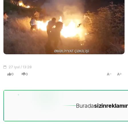
27 iyul / 13:28
0
0
A
A
Burada
sizin
reklamın