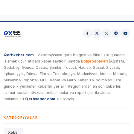
Qerbxeber.com
– Azərbaycanın qərb bölgəsi və ölkə üzrə gündəmi
izləmək üçün etibarlı xəbər saytıdır. Saytda
Bölgə xəbərləri
(Ağstafa,
Gədəbəy, Gəncə, Qazax, Şəmkir, Tovuz), Hadisə, Sosial, Siyasət,
İqtisadiyyat, Dünya, Elm və Texnologiya, Mədəniyyət, İdman, Maraqlı,
Müsahibə-Reportaj, QHT Xəbər və Qərb Xəbər TV bölmələri üzrə
gündəlik yenilənən xəbərlər yer alır. Regionlardan ən son xəbərlər,
ictimai-sosial mövzular, müsahibələr və reportajlar ilə aktual
məlumatları
Qerbxeber.com
-da izləyin.
KATEQORIYALAR
Xəbər