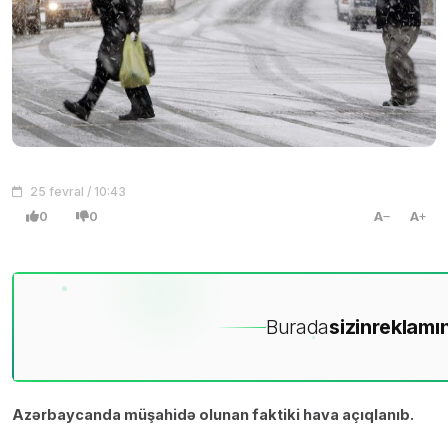
25 fevral / 10:43
0
0
A
A
Burada
sizin
reklamın
Azərbaycanda müşahidə olunan faktiki hava açıqlanıb.