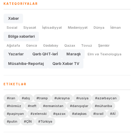
KATEQORIYALAR
Xəbər
Sosial
Siyasət
İqtisadiyyat
Mədəniyyət
Dünya
İdman
Bölgə xəbərləri
Ağstafa
Gəncə
Gədəbəy
Qazax
Tovuz
Şəmkir
Yazarlar
Qərb QHT-lərİ
Maraqlı
Elm və Texnologiya
Müsahibə-Reportaj
Qərb Xəbər TV
ETIKETLƏR
#iran
#abş
#tramp
#ukrayna
#rusiya
#azərbaycan
#hörmüz
#neft
#ermənistan
#danışıqlar
#müharibə
#paşinyan
#zelenski
#qazax
#atəşkəs
#israil
#Aİ
#putin
#ÇİN
#Türkiyə