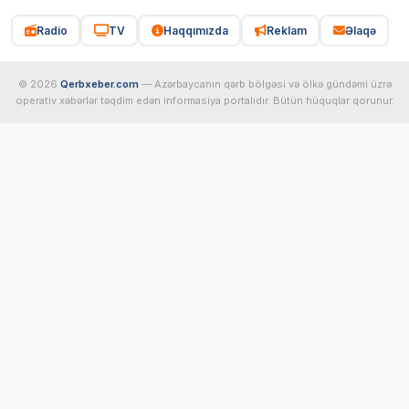
Radio
TV
Haqqımızda
Reklam
Əlaqə
© 2026
Qerbxeber.com
— Azərbaycanın qərb bölgəsi və ölkə gündəmi üzrə
operativ xəbərlər təqdim edən informasiya portalıdır. Bütün hüquqlar qorunur.