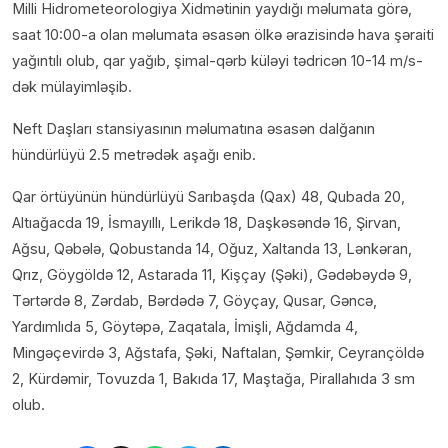
Milli Hidrometeorologiya Xidmətinin yaydığı məlumata görə,
saat 10:00-a olan məlumata əsasən ölkə ərazisində hava şəraiti
yağıntılı olub, qar yağıb, şimal-qərb küləyi tədricən 10-14 m/s-
dək mülayimləşib.
Neft Daşları stansiyasının məlumatına əsasən dalğanın
hündürlüyü 2.5 metrədək aşağı enib.
Qar örtüyünün hündürlüyü Sarıbaşda (Qax) 48, Qubada 20,
Altıağacda 19, İsmayıllı, Lerikdə 18, Daşkəsəndə 16, Şirvan,
Ağsu, Qəbələ, Qobustanda 14, Oğuz, Xaltanda 13, Lənkəran,
Qrız, Göygöldə 12, Astarada 11, Kişçay (Şəki), Gədəbəydə 9,
Tərtərdə 8, Zərdab, Bərdədə 7, Göyçay, Qusar, Gəncə,
Yardımlıda 5, Göytəpə, Zaqatala, İmişli, Ağdamda 4,
Mingəçevirdə 3, Ağstafa, Şəki, Naftalan, Şəmkir, Ceyrançöldə
2, Kürdəmir, Tovuzda 1, Bakıda 17, Maştağa, Pirallahıda 3 sm
olub.