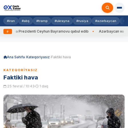
#iran
#abş
#tramp
#ukrayna
#rusiya
#azərbaycan
#h
rayna Prezidenti Ceyhun Bayramovu qəbul edib
Azərbaycan və Ukrayna
Skip
to
content
Ana Səhifə
Kateqoriyasız
Faktiki hava
KATEQORIYASIZ
Faktiki hava
25 fevral / 10:43
1 dəq