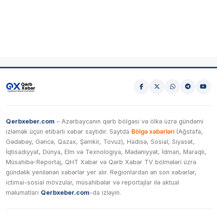
Qerbxeber.com
– Azərbaycanın qərb bölgəsi və ölkə üzrə gündəmi
izləmək üçün etibarlı xəbər saytıdır. Saytda
Bölgə xəbərləri
(Ağstafa,
Gədəbəy, Gəncə, Qazax, Şəmkir, Tovuz), Hadisə, Sosial, Siyasət,
İqtisadiyyat, Dünya, Elm və Texnologiya, Mədəniyyət, İdman, Maraqlı,
Müsahibə-Reportaj, QHT Xəbər və Qərb Xəbər TV bölmələri üzrə
gündəlik yenilənən xəbərlər yer alır. Regionlardan ən son xəbərlər,
ictimai-sosial mövzular, müsahibələr və reportajlar ilə aktual
məlumatları
Qerbxeber.com
-da izləyin.