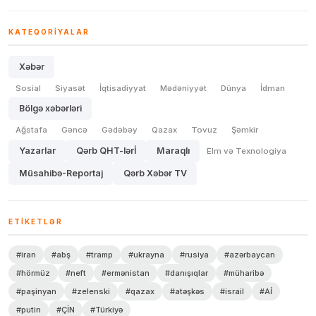
KATEQORIYALAR
Xəbər
Sosial
Siyasət
İqtisadiyyat
Mədəniyyət
Dünya
İdman
Bölgə xəbərləri
Ağstafa
Gəncə
Gədəbəy
Qazax
Tovuz
Şəmkir
Yazarlar
Qərb QHT-lərİ
Maraqlı
Elm və Texnologiya
Müsahibə-Reportaj
Qərb Xəbər TV
ETIKETLƏR
#iran
#abş
#tramp
#ukrayna
#rusiya
#azərbaycan
#hörmüz
#neft
#ermənistan
#danışıqlar
#müharibə
#paşinyan
#zelenski
#qazax
#atəşkəs
#israil
#Aİ
#putin
#ÇİN
#Türkiyə