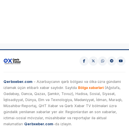
Qerbxeber.com
– Azərbaycanın qərb bölgəsi və ölkə üzrə gündəmi
izləmək üçün etibarlı xəbər saytıdır. Saytda
Bölgə xəbərləri
(Ağstafa,
Gədəbəy, Gəncə, Qazax, Şəmkir, Tovuz), Hadisə, Sosial, Siyasət,
İqtisadiyyat, Dünya, Elm və Texnologiya, Mədəniyyət, İdman, Maraqlı,
Müsahibə-Reportaj, QHT Xəbər və Qərb Xəbər TV bölmələri üzrə
gündəlik yenilənən xəbərlər yer alır. Regionlardan ən son xəbərlər,
ictimai-sosial mövzular, müsahibələr və reportajlar ilə aktual
məlumatları
Qerbxeber.com
-da izləyin.