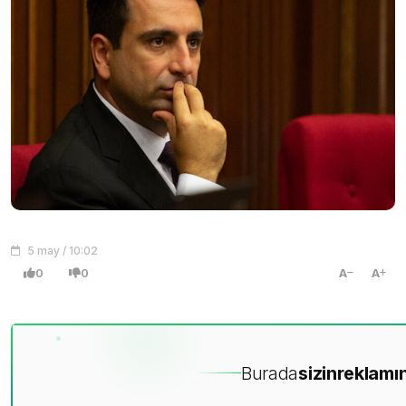
5 may / 10:02
0
0
A
A
Burada
sizin
reklamın