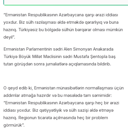
“Ermənistan Respublikasının Azərbaycana qarşı ərazi iddiası
yoxdur. Biz sülh razılaşması əldə etməkdə qərarlıyıq və buna
hazırıq. Türkiyəsiz bu bölgədə sülhün bərqərar olması mümkün
deyil”.
Ermənistan Parlamentinin sədri Alen Simonyan Anakarada
Türkiyə Böyük Millət Məclisinin sədri Mustafa Şentopla baş
tutan görüşdən sonra jurnaliatlərə açıqlamasında bildirib.
O qeyd edib ki, Ermənistan münasibətlərin normallaşması üçün
addımlar atmağa hazırdır və bu məsələdə tam səmimidir:
“Ermənistan Respublikasının Azərbaycana qarşı heç bir ərazi
iddiası yoxdur. Biz qətiyyətliyik və sülh sazişi əldə etməyə
hazırıq. Regionun ticarətə açılmasında heç bir problem
görmürük”.