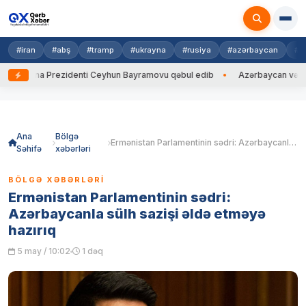
#iran
#abş
#tramp
#ukrayna
#rusiya
#azərbaycan
#h
krayna Prezidenti Ceyhun Bayramovu qəbul edib
Azərbaycan və Ukrayna
Skip
to
content
Ana
Bölgə
Ermənistan Parlamentinin sədri: Azərbaycanla sülh sazişi əldə etməyə hazırıq
Səhifə
xəbərləri
BÖLGƏ XƏBƏRLƏRI
Ermənistan Parlamentinin sədri:
Azərbaycanla sülh sazişi əldə etməyə
hazırıq
5 may / 10:02
1 dəq