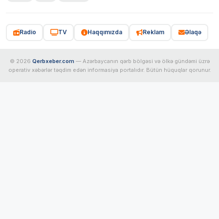
Radio
TV
Haqqımızda
Reklam
Əlaqə
© 2026
Qerbxeber.com
— Azərbaycanın qərb bölgəsi və ölkə gündəmi üzrə
operativ xəbərlər təqdim edən informasiya portalıdır. Bütün hüquqlar qorunur.