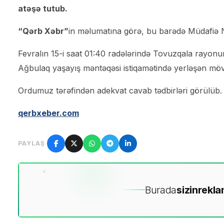
atəşə tutub.
“Qərb Xəbr”
in məlumatına görə, bu barədə Müdafiə Naz
Fevralın 15-i saat 01:40 radələrində Tovuzqala rayon
Ağbulaq yaşayış məntəqəsi istiqamətində yerləşən mövq
Ordumuz tərəfindən adekvat cavab tədbirləri görülüb.
qerbxeber.com
PAYLAŞ
Burada
sizin
rekla