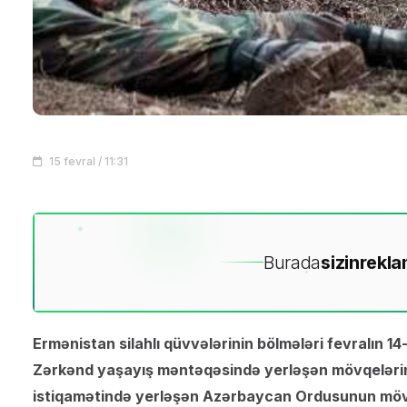
15 fevral / 11:31
Burada
sizin
rekla
Ermənistan silahlı qüvvələrinin bölmələri fevralın
Zərkənd yaşayış məntəqəsində yerləşən mövqelər
istiqamətində yerləşən Azərbaycan Ordusunun mövqel