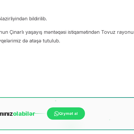
irliyindən bildirilib.
unun Çinarlı yaşayış məntəqəsi istiqamətindən Tovuz rayon
elərimiz də atəşə tutulub.
mınız
ola
bilər
Qiymət al