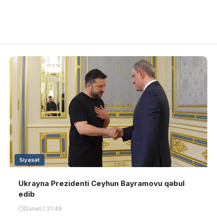
Siyasət
Ukrayna Prezidenti Ceyhun Bayramovu qəbul
edib
Dünən / 21:49