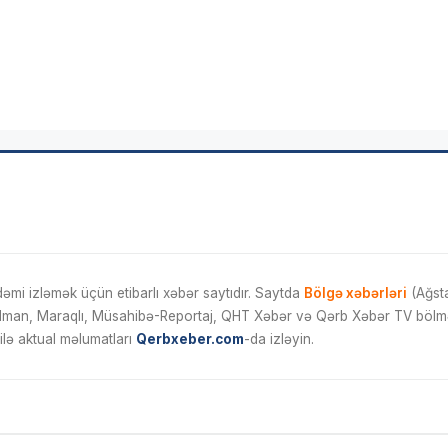
mi izləmək üçün etibarlı xəbər saytıdır. Saytda
Bölgə xəbərləri
(Ağsta
İdman, Maraqlı, Müsahibə-Reportaj, QHT Xəbər və Qərb Xəbər TV bölmələ
ilə aktual məlumatları
Qerbxeber.com
-da izləyin.