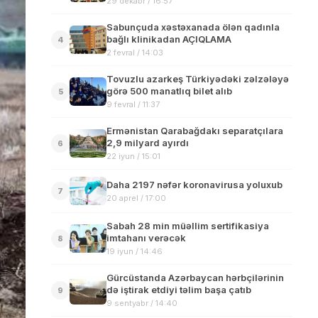
29 dekabr / 16:57
Sabunçuda xəstəxanada ölən qadınla
bağlı klinikadan AÇIQLAMA
4
2 fevral / 14:03
Tovuzlu azarkeş Türkiyədəki zəlzələyə
görə 500 manatlıq bilet alıb
5
9 fevral / 11:37
Ermənistan Qarabağdakı separatçılara
2,9 milyard ayırdı
6
22 iyun / 15:01
Daha 2197 nəfər koronavirusa yoluxub
7
20 aprel / 17:00
Sabah 28 min müəllim sertifikasiya
imtahanı verəcək
8
19 iyun / 14:46
Gürcüstanda Azərbaycan hərbçilərinin
də iştirak etdiyi təlim başa çatıb
9
9 sentyabr / 14:40