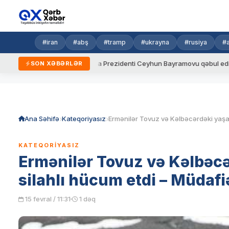
#iran
#abş
#tramp
#ukrayna
#rusiya
#
dalar
Ukrayna Prezidenti Ceyhun Bayramovu qəbul edib
A
SON XƏBƏRLƏR
Skip
to
content
Ana Səhifə
Kateqoriyasız
KATEQORIYASIZ
Ermənilər Tovuz və Kəlbəc
silahlı hücum etdi – Müdafi
15 fevral / 11:31
1 dəq