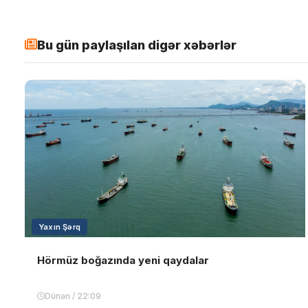
Bu gün paylaşılan digər xəbərlər
Yaxın Şərq
Hörmüz boğazında yeni qaydalar
Dünən / 22:09