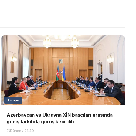
Avropa
Azərbaycan və Ukrayna XİN başçıları arasında
geniş tərkibdə görüş keçirilib
Dünən / 21:40