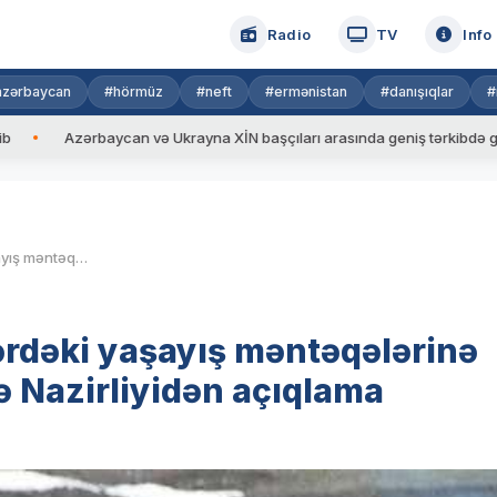
Radio
TV
Info
azərbaycan
#hörmüz
#neft
#ermənistan
#danışıqlar
#
zərbaycan və Ukrayna XİN başçıları arasında geniş tərkibdə görüş keçiri
Ermənilər Tovuz və Kəlbəcərdəki yaşayış məntəqələrinə silahlı hücum etdi – Müdafiə Nazirliyidən açıqlama
ərdəki yaşayış məntəqələrinə
ə Nazirliyidən açıqlama