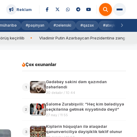
Reklam
müharibə
#paşinyan
#zelenski
#qazax
#atəşkəs
#isra
lib
Vladimir Putin Azərbaycan Prezidentinə zəng edib
Val
Çox oxunanlar
Gədəbəy sakini dəm qazından
zəhərləndi
1
30 dekabr / 10:44
Salome Zurabişvili: “Heç kim bələdiyyə
seçkilərinə getmək niyyətində deyil”
2
27 may / 11:55
Kişilərin hüquqları ilə əlaqədar
qanunvericiliyə dəyişiklik təklif olunur
3