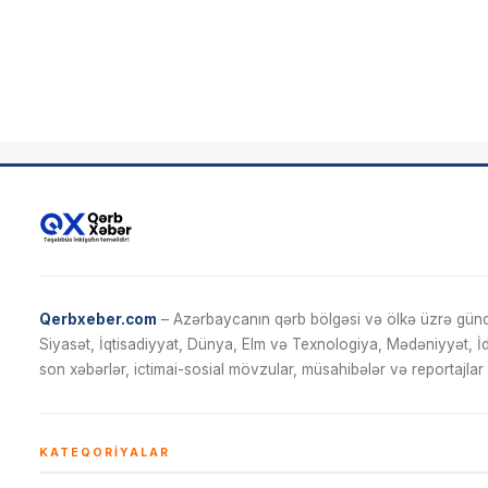
Qerbxeber.com
– Azərbaycanın qərb bölgəsi və ölkə üzrə gündə
Siyasət, İqtisadiyyat, Dünya, Elm və Texnologiya, Mədəniyyət, 
son xəbərlər, ictimai-sosial mövzular, müsahibələr və reportajlar 
KATEQORIYALAR