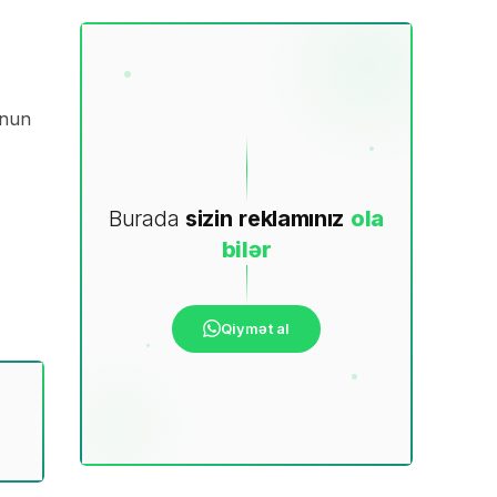
unun
Burada
sizin
reklamınız
ola
bilər
Qiymət al