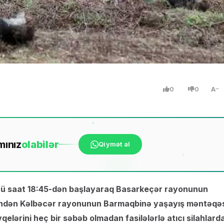
0
0
A
mınız
ola
bilər
Qiymət al
 14-ü saat 18:45-dən başlayaraq Basarkeçər rayonunun
indən Kəlbəcər rayonunun Barmaqbinə yaşayış məntəqə
ərini heç bir səbəb olmadan fasilələrlə atıcı silahlard