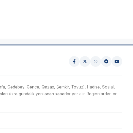
fa, Gədəbəy, Gəncə, Qazax, Şəmkir, Tovuz), Hadisə, Sosial,
ri üzrə gündəlik yenilənən xəbərlər yer alır. Regionlardan ən