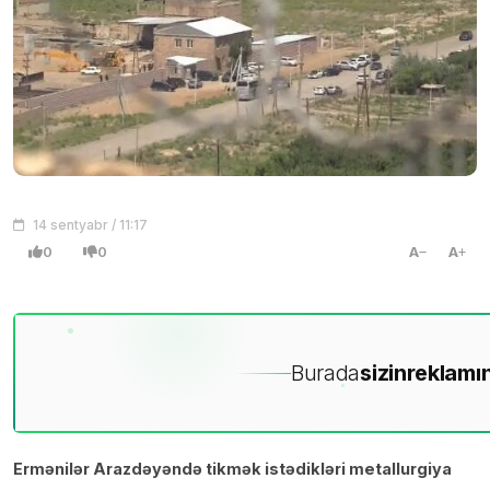
14 sentyabr / 11:17
0
0
A
A
Burada
sizin
reklamın
Ermənilər Arazdəyəndə tikmək istədikləri metallurgiya