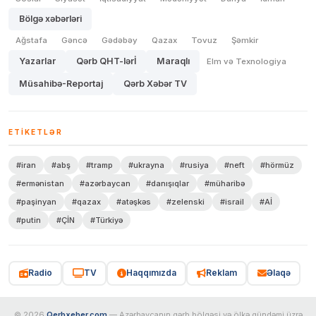
Bölgə xəbərləri
Ağstafa
Gəncə
Gədəbəy
Qazax
Tovuz
Şəmkir
Yazarlar
Qərb QHT-lərİ
Maraqlı
Elm və Texnologiya
Müsahibə-Reportaj
Qərb Xəbər TV
ETIKETLƏR
#iran
#abş
#tramp
#ukrayna
#rusiya
#neft
#hörmüz
#ermənistan
#azərbaycan
#danışıqlar
#müharibə
#paşinyan
#qazax
#atəşkəs
#zelenski
#israil
#Aİ
#putin
#ÇİN
#Türkiyə
Radio
TV
Haqqımızda
Reklam
Əlaqə
© 2026
Qerbxeber.com
— Azərbaycanın qərb bölgəsi və ölkə gündəmi üzrə