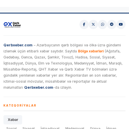
Qerbxeber.com
– Azərbaycanın qərb bölgəsi və ölkə üzrə gündəmi
izləmək üçün etibarlı xəbər saytıdır. Saytda
Bölgə xəbərləri
(Ağstafa,
Gədəbəy, Gəncə, Qazax, Şəmkir, Tovuz), Hadisə, Sosial, Siyasət,
İqtisadiyyat, Dünya, Elm və Texnologiya, Mədəniyyət, İdman, Maraqlı,
Müsahibə-Reportaj, QHT Xəbər və Qərb Xəbər TV bölmələri üzrə
gündəlik yenilənən xəbərlər yer alır. Regionlardan ən son xəbərlər,
ictimai-sosial mövzular, müsahibələr və reportajlar ilə aktual
məlumatları
Qerbxeber.com
-da izləyin.
KATEQORIYALAR
Xəbər
Sosial
Siyasət
İqtisadiyyat
Mədəniyyət
Dünya
İdman