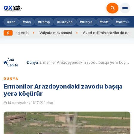
#iran
#abş
#tramp
#ukrayna
#rusiya
#neft
#hörmüz
nə zəng edib
Valyuta məzənnəsi
Azad edilmiş ərazilərdə daha 212
Skip
to
content
Ana
Dünya
Ermənilər Arazdəyəndəki zavodu başqa yerə köçürür
Səhifə
DÜNYA
Ermənilər Arazdəyəndəki zavodu başqa
yerə köçürür
14 sentyabr / 11:17
1 dəq