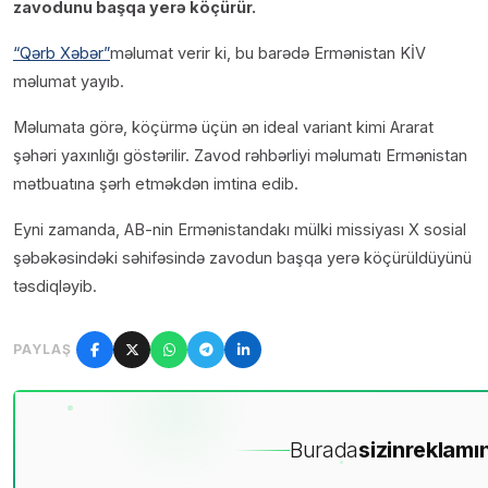
zavodunu başqa yerə köçürür.
“Qərb Xəbər”
məlumat verir ki, bu barədə Ermənistan KİV
məlumat yayıb.
Məlumata görə, köçürmə üçün ən ideal variant kimi Ararat
şəhəri yaxınlığı göstərilir. Zavod rəhbərliyi məlumatı Ermənistan
mətbuatına şərh etməkdən imtina edib.
Eyni zamanda, AB-nin Ermənistandakı mülki missiyası X sosial
şəbəkəsindəki səhifəsində zavodun başqa yerə köçürüldüyünü
təsdiqləyib.
PAYLAŞ
Burada
sizin
reklamın