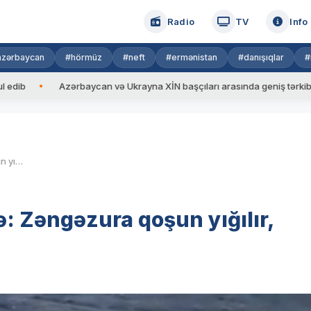
Radio
TV
Info
azərbaycan
#hörmüz
#neft
#ermənistan
#danışıqlar
#
Azərbaycan və Ukrayna XİN başçıları arasında geniş tərkibdə görüş k
Erməni general qorxu içində: Zəngəzura qoşun yığılır, amma o yoxdur!
: Zəngəzura qoşun yığılır,