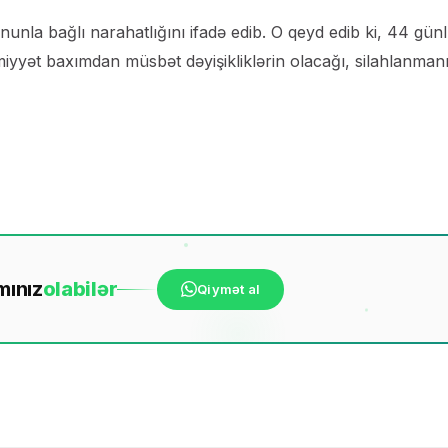
la bağlı narahatlığını ifadə edib. O qeyd edib ki, 44 gün
iyyət baxımdan müsbət dəyişikliklərin olacağı, silahlanman
mınız
ola
bilər
Qiymət al