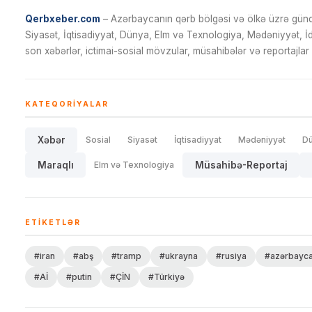
Qerbxeber.com
– Azərbaycanın qərb bölgəsi və ölkə üzrə gündə
Siyasət, İqtisadiyyat, Dünya, Elm və Texnologiya, Mədəniyyət, 
son xəbərlər, ictimai-sosial mövzular, müsahibələr və reportajlar 
KATEQORIYALAR
Xəbər
Sosial
Siyasət
İqtisadiyyat
Mədəniyyət
D
Maraqlı
Elm və Texnologiya
Müsahibə-Reportaj
ETIKETLƏR
#iran
#abş
#tramp
#ukrayna
#rusiya
#azərbayc
#Aİ
#putin
#ÇİN
#Türkiyə