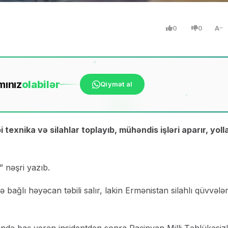
0
0
A
mınız
ola
bilər
Qiymət al
xnika və silahlar toplayıb, mühəndis işləri aparır, yoll
 nəşri yazıb.
lə bağlı həyəcan təbili salır, lakin Ermənistan silahlı qüvvələr
də baş verən insidentdən sonra Paşinyan Milli Təhlükəsizl