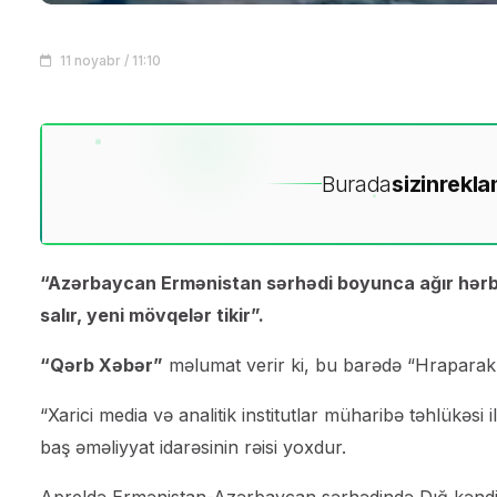
11 noyabr / 11:10
Burada
sizin
rekla
“Azərbaycan Ermənistan sərhədi boyunca ağır hərbi te
salır, yeni mövqelər tikir”.
“Qərb Xəbər”
məlumat verir ki, bu barədə “Hraparak”
“Xarici media və analitik institutlar müharibə təhlükəsi i
baş əməliyyat idarəsinin rəisi yoxdur.
Apreldə Ermənistan-Azərbaycan sərhədində Dığ kəndin