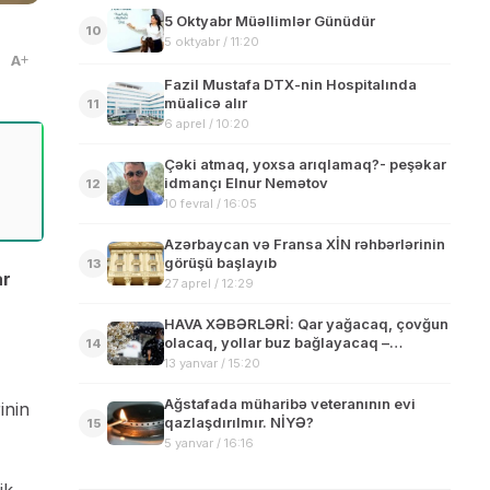
5 Oktyabr Müəllimlər Günüdür
10
5 oktyabr / 11:20
A
Fazil Mustafa DTX-nin Hospitalında
müalicə alır
11
6 aprel / 10:20
Çəki atmaq, yoxsa arıqlamaq?- peşəkar
idmançı Elnur Nemətov
12
10 fevral / 16:05
Azərbaycan və Fransa XİN rəhbərlərinin
görüşü başlayıb
13
ar
27 aprel / 12:29
HAVA XƏBƏRLƏRİ: Qar yağacaq, çovğun
olacaq, yollar buz bağlayacaq –
14
XƏBƏRDARLIQ
13 yanvar / 15:20
Ağstafada müharibə veteranının evi
inin
qazlaşdırılmır. NİYƏ?
15
5 yanvar / 16:16
ik