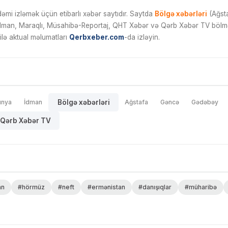
mi izləmək üçün etibarlı xəbər saytıdır. Saytda
Bölgə xəbərləri
(Ağsta
İdman, Maraqlı, Müsahibə-Reportaj, QHT Xəbər və Qərb Xəbər TV bölmələ
ilə aktual məlumatları
Qerbxeber.com
-da izləyin.
ünya
İdman
Bölgə xəbərləri
Ağstafa
Gəncə
Gədəbəy
Qərb Xəbər TV
an
#hörmüz
#neft
#ermənistan
#danışıqlar
#müharibə