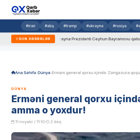
#iran
#abş
#tramp
#ukrayna
#rusiya
#
i qaydalar
Ukrayna Prezidenti Ceyhun Bayramovu qəbul edib
SON XƏBƏRLƏR
Skip
to
content
Ana Səhifə
Dünya
DÜNYA
Erməni general qorxu içində
amma o yoxdur!
11 noyabr / 11:10
2 dəq