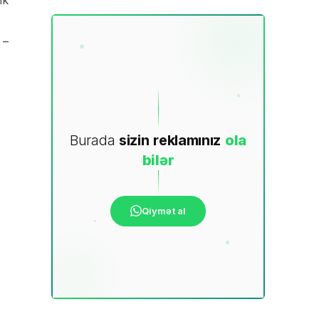
 –
Burada
sizin
reklamınız
ola
bilər
Qiymət al