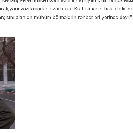
lçyanı vəzifəsindən azad edib. Bu bölmənin hələ də lideri
şısını alan ən mühüm bölmələrin rəhbərləri yerində deyil”,