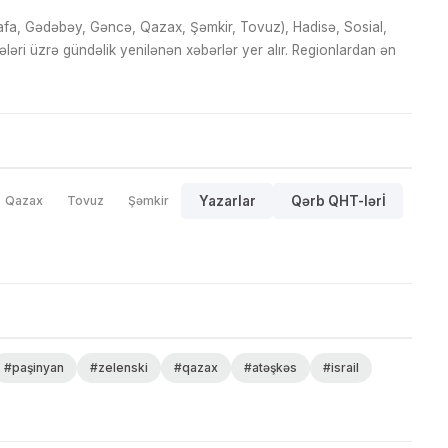
fa, Gədəbəy, Gəncə, Qazax, Şəmkir, Tovuz), Hadisə, Sosial,
ri üzrə gündəlik yenilənən xəbərlər yer alır. Regionlardan ən
Qazax
Tovuz
Şəmkir
Yazarlar
Qərb QHT-lərİ
#paşinyan
#zelenski
#qazax
#atəşkəs
#israil