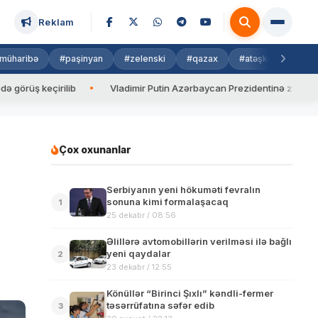
Reklam
müharibə
#paşinyan
#zelenski
#qazax
#atəşkəs
#isra
eçirilib
Vladimir Putin Azərbaycan Prezidentinə zəng edib
Çox oxunanlar
Serbiyanın yeni hökuməti fevralın
sonuna kimi formalaşacaq
1
25 dekabr / 08:56
Əlillərə avtomobillərin verilməsi ilə bağlı
yeni qaydalar
2
23 dekabr / 12:55
Könüllər “Birinci Şıxlı” kəndli-fermer
təsərrüfatına səfər edib
3