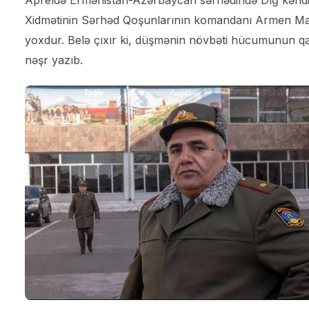
Xidmətinin Sərhəd Qoşunlarının komandanı Armen Mara
yoxdur. Belə çıxır ki, düşmənin növbəti hücumunun qar
nəşr yazıb.