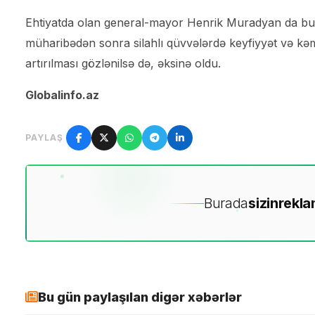
Ehtiyatda olan general-mayor Henrik Muradyan da bunun
müharibədən sonra silahlı qüvvələrdə keyfiyyət və kəm
artırılması gözlənilsə də, əksinə oldu.
Globalinfo.az
PAYLAŞ
Burada
sizin
rekla
Bu gün paylaşılan digər xəbərlər