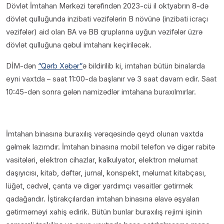
Dövlət İmtahan Mərkəzi tərəfindən 2023-cü il oktyabrın 8-də
dövlət qulluğunda inzibati vəzifələrin B növünə (inzibati icraçı
vəzifələr) aid olan BA və BB qruplarına uyğun vəzifələr üzrə
dövlət qulluğuna qəbul imtahanı keçiriləcək.
DİM-dən
“Qərb Xəbər”
ə bildirilib ki, imtahan bütün binalarda
eyni vaxtda – saat 11:00-da başlanır və 3 saat davam edir. Saat
10:45-dən sonra gələn namizədlər imtahana buraxılmırlar.
İmtahan binasına buraxılış vərəqəsində qeyd olunan vaxtda
gəlmək lazımdır. İmtahan binasına mobil telefon və digər rabitə
vasitələri, elektron cihazlar, kalkulyator, elektron məlumat
daşıyıcısı, kitab, dəftər, jurnal, konspekt, məlumat kitabçası,
lüğət, cədvəl, çanta və digər yardımçı vəsaitlər gətirmək
qadağandır. İştirakçılardan imtahan binasına əlavə əşyaları
gətirməməyi xahiş edirik. Bütün bunlar buraxılış rejimi işinin