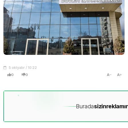
5 oktyabr / 10:22
0
0
A
A
Burada
sizin
reklamın