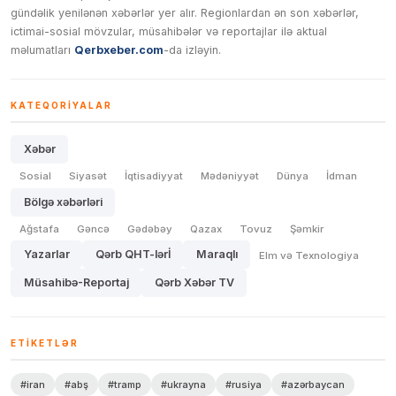
gündəlik yenilənən xəbərlər yer alır. Regionlardan ən son xəbərlər,
ictimai-sosial mövzular, müsahibələr və reportajlar ilə aktual
məlumatları
Qerbxeber.com
-da izləyin.
KATEQORIYALAR
Xəbər
Sosial
Siyasət
İqtisadiyyat
Mədəniyyət
Dünya
İdman
Bölgə xəbərləri
Ağstafa
Gəncə
Gədəbəy
Qazax
Tovuz
Şəmkir
Yazarlar
Qərb QHT-lərİ
Maraqlı
Elm və Texnologiya
Müsahibə-Reportaj
Qərb Xəbər TV
ETIKETLƏR
#iran
#abş
#tramp
#ukrayna
#rusiya
#azərbaycan