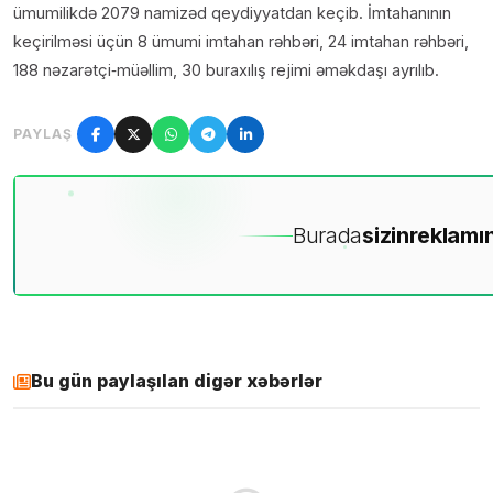
ümumilikdə 2079 namizəd qeydiyyatdan keçib. İmtahanının
keçirilməsi üçün 8 ümumi imtahan rəhbəri, 24 imtahan rəhbəri,
188 nəzarətçi‑müəllim, 30 buraxılış rejimi əməkdaşı ayrılıb.
PAYLAŞ
Burada
sizin
reklamın
Bu gün paylaşılan digər xəbərlər