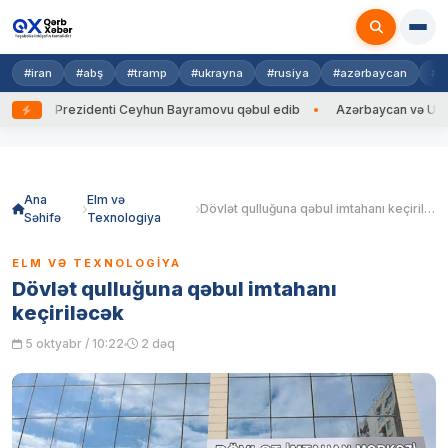
#iran
#abş
#tramp
#ukrayna
#rusiya
#azərbaycan
#h
yna Prezidenti Ceyhun Bayramovu qəbul edib
Azərbaycan və Ukrayna Xİ
Skip
to
content
Ana
Elm və
Dövlət qulluğuna qəbul imtahanı keçiriləcək
Səhifə
Texnologiya
ELM VƏ TEXNOLOGIYA
Dövlət qulluğuna qəbul imtahanı
keçiriləcək
5 oktyabr / 10:22
2 dəq