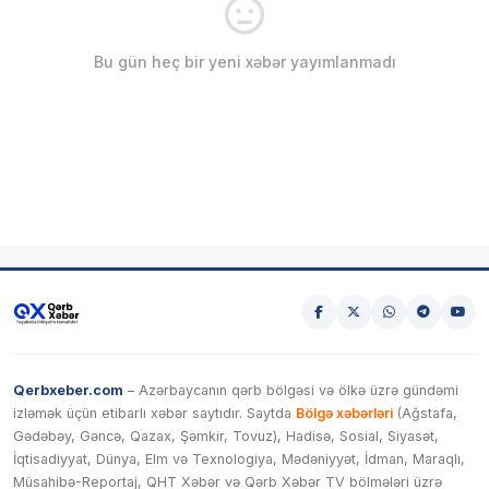
Bu gün heç bir yeni xəbər yayımlanmadı
Qerbxeber.com
– Azərbaycanın qərb bölgəsi və ölkə üzrə gündəmi
izləmək üçün etibarlı xəbər saytıdır. Saytda
Bölgə xəbərləri
(Ağstafa,
Gədəbəy, Gəncə, Qazax, Şəmkir, Tovuz), Hadisə, Sosial, Siyasət,
İqtisadiyyat, Dünya, Elm və Texnologiya, Mədəniyyət, İdman, Maraqlı,
Müsahibə-Reportaj, QHT Xəbər və Qərb Xəbər TV bölmələri üzrə