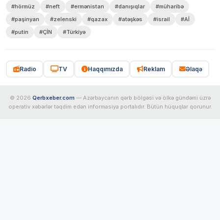
#hörmüz
#neft
#ermənistan
#danışıqlar
#müharibə
#paşinyan
#zelenski
#qazax
#atəşkəs
#israil
#Aİ
#putin
#ÇİN
#Türkiyə
Radio
TV
Haqqımızda
Reklam
Əlaqə
© 2026
Qerbxeber.com
— Azərbaycanın qərb bölgəsi və ölkə gündəmi üzrə
operativ xəbərlər təqdim edən informasiya portalıdır. Bütün hüquqlar qorunur.