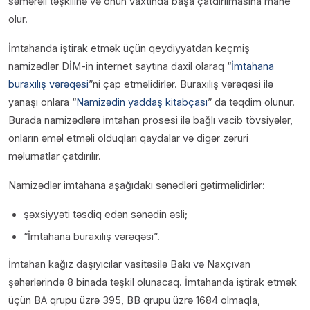
səmərəli təşkilinə və onun vaxtında başa çatdırılmasına mane
olur.
İmtahanda iştirak etmək üçün qeydiyyatdan keçmiş
namizədlər DİM-in internet saytına daxil olaraq “
İmtahana
buraxılış vərəqəsi
”ni çap etməlidirlər. Buraxılış vərəqəsi ilə
yanaşı onlara “
Namizədin yaddaş kitabçası
” da təqdim olunur.
Burada namizədlərə imtahan prosesi ilə bağlı vacib tövsiyələr,
onların əməl etməli olduqları qaydalar və digər zəruri
məlumatlar çatdırılır.
Namizədlər imtahana aşağıdakı sənədləri gətirməlidirlər:
şəxsiyyəti təsdiq edən sənədin əsli;
“İmtahana buraxılış vərəqəsi”.
İmtahan kağız daşıyıcılar vasitəsilə Bakı və Naxçıvan
şəhərlərində 8 binada təşkil olunacaq. İmtahanda iştirak etmək
üçün BA qrupu üzrə 395, BB qrupu üzrə 1684 olmaqla,