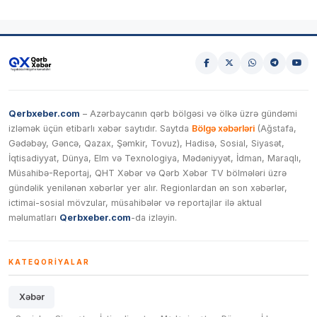
Qerbxeber.com
– Azərbaycanın qərb bölgəsi və ölkə üzrə gündəmi
izləmək üçün etibarlı xəbər saytıdır. Saytda
Bölgə xəbərləri
(Ağstafa,
Gədəbəy, Gəncə, Qazax, Şəmkir, Tovuz), Hadisə, Sosial, Siyasət,
İqtisadiyyat, Dünya, Elm və Texnologiya, Mədəniyyət, İdman, Maraqlı,
Müsahibə-Reportaj, QHT Xəbər və Qərb Xəbər TV bölmələri üzrə
gündəlik yenilənən xəbərlər yer alır. Regionlardan ən son xəbərlər,
ictimai-sosial mövzular, müsahibələr və reportajlar ilə aktual
məlumatları
Qerbxeber.com
-da izləyin.
KATEQORIYALAR
Xəbər