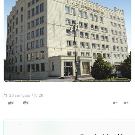
26 sentyabr / 10:26
0
0
A
A