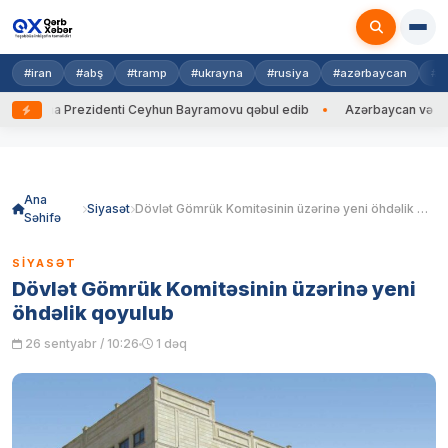
#iran
#abş
#tramp
#ukrayna
#rusiya
#azərbaycan
#h
na Prezidenti Ceyhun Bayramovu qəbul edib
Azərbaycan və Ukrayna XİN
Skip
to
content
Ana
Siyasət
Dövlət Gömrük Komitəsinin üzərinə yeni öhdəlik qoyulub
Səhifə
SIYASƏT
Dövlət Gömrük Komitəsinin üzərinə yeni
öhdəlik qoyulub
26 sentyabr / 10:26
1 dəq