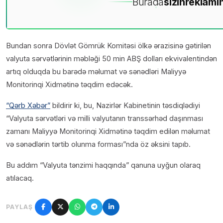
Burada
sizin
reklamın
Bundan sonra Dövlət Gömrük Komitəsi ölkə ərazisinə gətirilən
valyuta sərvətlərinin məbləği 50 min ABŞ dolları ekvivalentindən
artıq olduqda bu barədə məlumat və sənədləri Maliyyə
Monitorinqi Xidmətinə təqdim edəcək.
“Qərb Xəbər”
bildirir ki, bu, Nazirlər Kabinetinin təsdiqlədiyi
“Valyuta sərvətləri və milli valyutanın transsərhəd daşınması
zamanı Maliyyə Monitorinqi Xidmətinə təqdim edilən məlumat
və sənədlərin tərtib olunma forması”nda öz əksini tapıb.
Bu addım “Valyuta tənzimi haqqında” qanuna uyğun olaraq
atılacaq.
PAYLAŞ