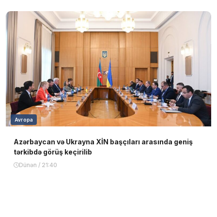
Avropa
Azərbaycan və Ukrayna XİN başçıları arasında geniş
tərkibdə görüş keçirilib
Dünən / 21:40