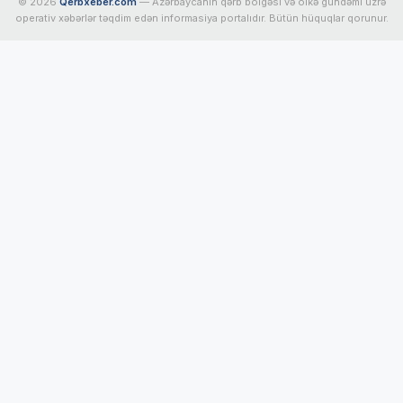
© 2026
Qerbxeber.com
— Azərbaycanın qərb bölgəsi və ölkə gündəmi üzrə
operativ xəbərlər təqdim edən informasiya portalıdır. Bütün hüquqlar qorunur.