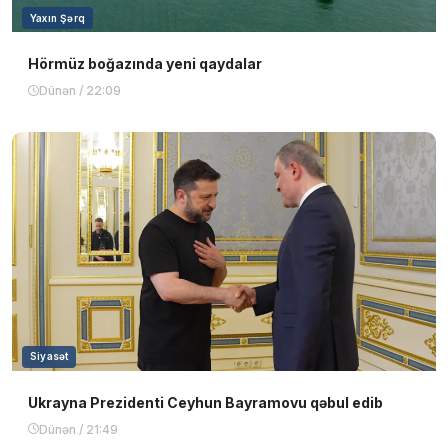
Yaxın Şərq
Hörmüz boğazında yeni qaydalar
Dünən / 22:09
Siyasət
Ukrayna Prezidenti Ceyhun Bayramovu qəbul edib
Dünən / 21:49