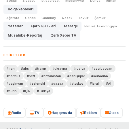
Sosial
Siyasət
İqtisadiyyat
Mədəniyyət
Dünya
İdman
Bölgə xəbərləri
Ağstafa
Gəncə
Gədəbəy
Qazax
Tovuz
Şəmkir
Yazarlar
Qərb QHT-lərİ
Maraqlı
Elm və Texnologiya
Müsahibə-Reportaj
Qərb Xəbər TV
ETIKETLƏR
#iran
#abş
#tramp
#ukrayna
#rusiya
#azərbaycan
#hörmüz
#neft
#ermənistan
#danışıqlar
#müharibə
#paşinyan
#zelenski
#qazax
#atəşkəs
#israil
#Aİ
#putin
#ÇİN
#Türkiyə
Radio
TV
Haqqımızda
Reklam
Əlaqə