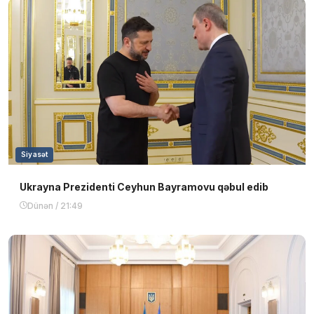
Siyasət
Ukrayna Prezidenti Ceyhun Bayramovu qəbul edib
Dünən / 21:49