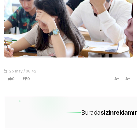
25 may / 08:42
0
0
A
A
Burada
sizin
reklamın