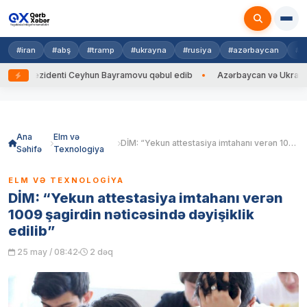
#iran
#abş
#tramp
#ukrayna
#rusiya
#azərbaycan
#h
ezidenti Ceyhun Bayramovu qəbul edib
Azərbaycan və Ukrayna XİN başç
Skip
to
content
Ana
Elm və
DİM: “Yekun attestasiya imtahanı verən 1009 şagirdin nəticəsində dəyişiklik edilib”
Səhifə
Texnologiya
ELM VƏ TEXNOLOGIYA
DİM: “Yekun attestasiya imtahanı verən
1009 şagirdin nəticəsində dəyişiklik
edilib”
25 may / 08:42
2 dəq