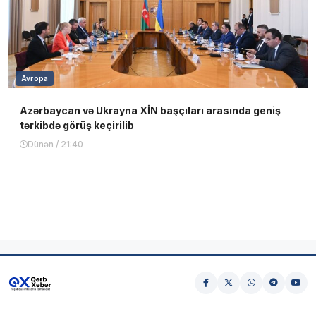
Avropa
Azərbaycan və Ukrayna XİN başçıları arasında geniş
tərkibdə görüş keçirilib
Dünən / 21:40