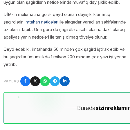
uyğun olan şagirdlərin nəticələrində müvafiq dəyişiklik edilib.
DİM-in məlumatına görə, qeyd olunan dəyişikliklər artıq
şagirdlərin
imtahan nəticələri
ilə əlaqədar yaradılan səhifələrində
öz əksini tapıb. Ona görə də şagirdlərə səhifələrinə daxil olaraq
apellyasiyanın nəticələri ilə tanış olmaq tövsiyə olunur.
Qeyd edək ki, imtahanda 50 mindən çox şagird iştirak edib və
bu şagirdlər ümumilikdə 1 milyon 200 mindən çox yazı işi yerinə
yetirib.
PAYLAŞ
Burada
sizin
reklamın