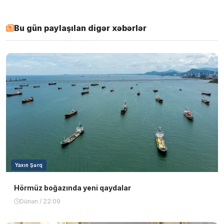
Bu gün paylaşılan digər xəbərlər
Yaxın Şərq
Hörmüz boğazında yeni qaydalar
Dünən / 22:09