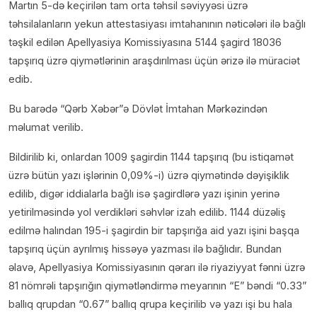
Martın 5-də keçirilən tam orta təhsil səviyyəsi üzrə
təhsilalanların yekun attestasiyası imtahanının nəticələri ilə bağlı
təşkil edilən Apellyasiya Komissiyasına 5144 şagird 18036
tapşırıq üzrə qiymətlərinin araşdırılması üçün ərizə ilə müraciət
edib.
Bu barədə “Qərb Xəbər”ə Dövlət İmtahan Mərkəzindən
məlumat verilib.
Bildirilib ki, onlardan 1009 şagirdin 1144 tapşırıq (bu istiqamət
üzrə bütün yazı işlərinin 0,09%-i) üzrə qiymətində dəyişiklik
edilib, digər iddialarla bağlı isə şagirdlərə yazı işinin yerinə
yetirilməsində yol verdikləri səhvlər izah edilib. 1144 düzəliş
edilmə halından 195-i şagirdin bir tapşırığa aid yazı işini başqa
tapşırıq üçün ayrılmış hissəyə yazması ilə bağlıdır. Bundan
əlavə, Apellyasiya Komissiyasının qərarı ilə riyaziyyat fənni üzrə
81 nömrəli tapşırığın qiymətləndirmə meyarının “E” bəndi “0.33”
ballıq qrupdan “0.67” ballıq qrupa keçirilib və yazı işi bu hala