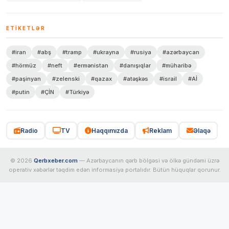
ETIKETLƏR
#iran
#abş
#tramp
#ukrayna
#rusiya
#azərbaycan
#hörmüz
#neft
#ermənistan
#danışıqlar
#müharibə
#paşinyan
#zelenski
#qazax
#atəşkəs
#israil
#Aİ
#putin
#ÇİN
#Türkiyə
Radio
TV
Haqqımızda
Reklam
Əlaqə
© 2026
Qerbxeber.com
— Azərbaycanın qərb bölgəsi və ölkə gündəmi üzrə
operativ xəbərlər təqdim edən informasiya portalıdır. Bütün hüquqlar qorunur.