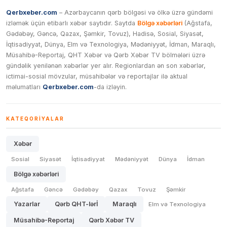
Qerbxeber.com
– Azərbaycanın qərb bölgəsi və ölkə üzrə gündəmi
izləmək üçün etibarlı xəbər saytıdır. Saytda
Bölgə xəbərləri
(Ağstafa,
Gədəbəy, Gəncə, Qazax, Şəmkir, Tovuz), Hadisə, Sosial, Siyasət,
İqtisadiyyat, Dünya, Elm və Texnologiya, Mədəniyyət, İdman, Maraqlı,
Müsahibə-Reportaj, QHT Xəbər və Qərb Xəbər TV bölmələri üzrə
gündəlik yenilənən xəbərlər yer alır. Regionlardan ən son xəbərlər,
ictimai-sosial mövzular, müsahibələr və reportajlar ilə aktual
məlumatları
Qerbxeber.com
-da izləyin.
KATEQORIYALAR
Xəbər
Sosial
Siyasət
İqtisadiyyat
Mədəniyyət
Dünya
İdman
Bölgə xəbərləri
Ağstafa
Gəncə
Gədəbəy
Qazax
Tovuz
Şəmkir
Yazarlar
Qərb QHT-lərİ
Maraqlı
Elm və Texnologiya
Müsahibə-Reportaj
Qərb Xəbər TV