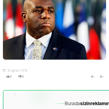
12 aprel / 11:12
0
0
A
A
Burada
sizin
reklamın