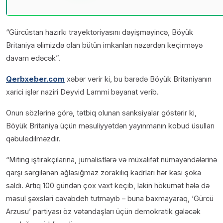
“Gürcüstan hazırkı trayektoriyasını dəyişməyincə, Böyük
Britaniya əlimizdə olan bütün imkanları nəzərdən keçirməyə
davam edəcək”.
Qerbxeber.com
xəbər verir ki, bu barədə Böyük Britaniyanın
xarici işlər naziri Deyvid Lammi bəyanat verib.
Onun sözlərinə görə, tətbiq olunan sanksiyalar göstərir ki,
Böyük Britaniya üçün məsuliyyətdən yayınmanın kobud üsulları
qəbuledilməzdir.
“Miting iştirakçılarına, jurnalistlərə və müxalifət nümayəndələrinə
qarşı sərgilənən ağlasığmaz zorakılıq kadrları hər kəsi şoka
saldı. Artıq 100 gündən çox vaxt keçib, lakin hökumət hələ də
məsul şəxsləri cavabdeh tutmayıb – buna baxmayaraq, ‘Gürcü
Arzusu’ partiyası öz vətəndaşları üçün demokratik gələcək