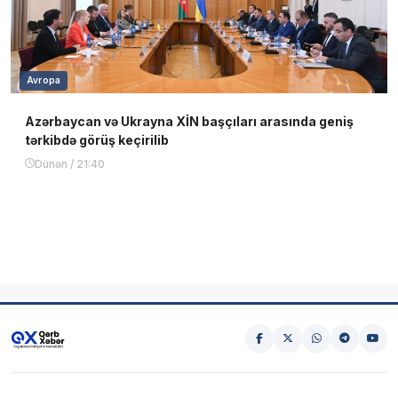
Avropa
Azərbaycan və Ukrayna XİN başçıları arasında geniş
tərkibdə görüş keçirilib
Dünən / 21:40