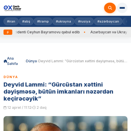
#iran
#abş
#tramp
#ukrayna
#rusiya
#azərbaycan
#h
zidenti Ceyhun Bayramovu qəbul edib
Azərbaycan və Ukrayna XİN başçıl
Skip
to
content
Ana
Dünya
Deyvid Lammi: “Gürcüstan xəttini dəyişməsə, bütün imkanları nəzərdən keçirəcəyik”
Səhifə
DÜNYA
Deyvid Lammi: “Gürcüstan xəttini
dəyişməsə, bütün imkanları nəzərdən
keçirəcəyik”
12 aprel / 11:12
2 dəq