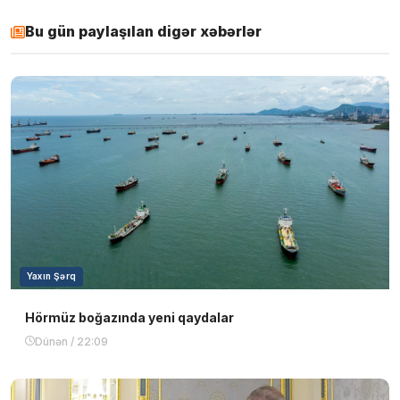
Bu gün paylaşılan digər xəbərlər
Yaxın Şərq
Hörmüz boğazında yeni qaydalar
Dünən / 22:09