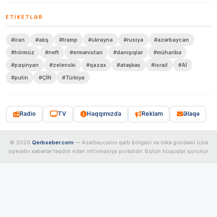
ETIKETLƏR
#iran
#abş
#tramp
#ukrayna
#rusiya
#azərbaycan
#hörmüz
#neft
#ermənistan
#danışıqlar
#müharibə
#paşinyan
#zelenski
#qazax
#atəşkəs
#israil
#Aİ
#putin
#ÇİN
#Türkiyə
Radio
TV
Haqqımızda
Reklam
Əlaqə
© 2026
Qerbxeber.com
— Azərbaycanın qərb bölgəsi və ölkə gündəmi üzrə
operativ xəbərlər təqdim edən informasiya portalıdır. Bütün hüquqlar qorunur.