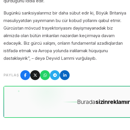
qurduğunu iddia edir.
Bugünkü sanksiyalarımız bir daha sübut edir ki, Böyük Britaniya
məsuliyyətdən yayınmanın bu cür kobud yollarını qəbul etmir.
Gürcüstan mövcud trayektoriyasını dəyişməyənədək biz
əlimizdə olan bütün imkanları nəzərdən keçirməyə davam
edəcəyik. Biz gürcü xalqını, onların fundamental azadlıqlardan
istifadə etmək və Avropa yolunda irəliləmək hüququnu
dəstəkləyirik”, – deyə Deyvid Lammi vurğulayıb.
PAYLAŞ
Burada
sizin
reklamın