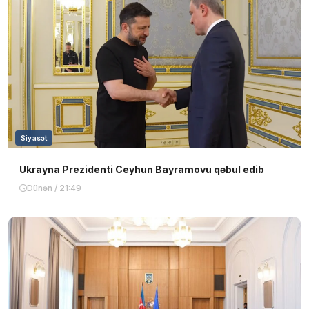
Siyasət
Ukrayna Prezidenti Ceyhun Bayramovu qəbul edib
Dünən / 21:49