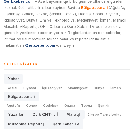
Qerbxeber.com
– Azərbaycanın qərb bölgəsi və ölkə üzrə gündəmi
izləmək üçün etibarlı xəbər saytıdır. Saytda
Bölgə xəbərləri
(Ağstafa,
Gədəbəy, Gəncə, Qazax, Şəmkir, Tovuz), Hadisə, Sosial, Siyasət,
İqtisadiyyat, Dünya, Elm və Texnologiya, Mədəniyyət, İdman, Maraqlı,
Müsahibə-Reportaj, QHT Xəbər və Qərb Xəbər TV bölmələri üzrə
gündəlik yenilənən xəbərlər yer alır. Regionlardan ən son xəbərlər,
ictimai-sosial mövzular, müsahibələr və reportajlar ilə aktual
məlumatları
Qerbxeber.com
-da izləyin.
KATEQORIYALAR
Xəbər
Sosial
Siyasət
İqtisadiyyat
Mədəniyyət
Dünya
İdman
Bölgə xəbərləri
Ağstafa
Gəncə
Gədəbəy
Qazax
Tovuz
Şəmkir
Yazarlar
Qərb QHT-lərİ
Maraqlı
Elm və Texnologiya
Müsahibə-Reportaj
Qərb Xəbər TV