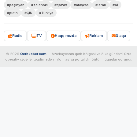
#paşinyan
#zelenski
#qazax
#atəşkəs
#israil
#Aİ
#putin
#ÇİN
#Türkiyə
Radio
TV
Haqqımızda
Reklam
Əlaqə
© 2026
Qerbxeber.com
— Azərbaycanın qərb bölgəsi və ölkə gündəmi üzrə
operativ xəbərlər təqdim edən informasiya portalıdır. Bütün hüquqlar qorunur.