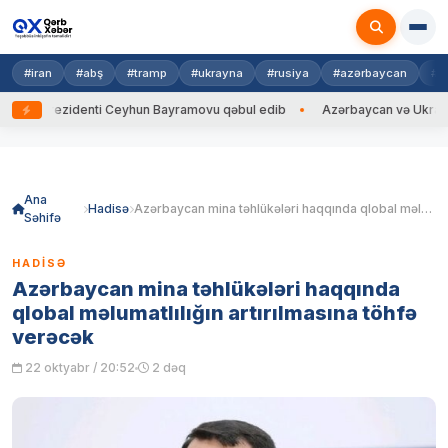
#iran
#abş
#tramp
#ukrayna
#rusiya
#azərbaycan
#h
 Prezidenti Ceyhun Bayramovu qəbul edib
Azərbaycan və Ukrayna XİN b
Skip
to
content
Ana
Hadisə
Azərbaycan mina təhlükələri haqqında qlobal məlumatlılığın artırılmasına töhfə verəcək
Səhifə
HADISƏ
Azərbaycan mina təhlükələri haqqında
qlobal məlumatlılığın artırılmasına töhfə
verəcək
22 oktyabr / 20:52
2 dəq