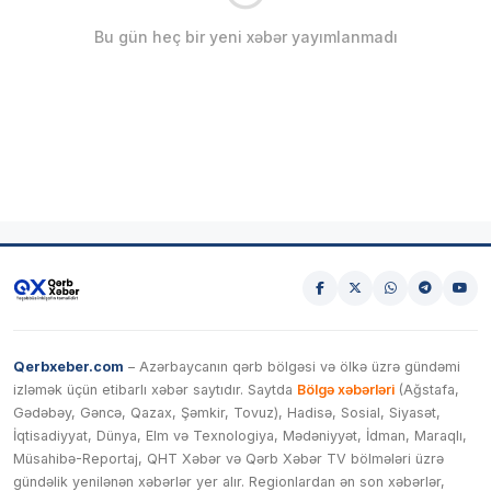
Bu gün heç bir yeni xəbər yayımlanmadı
Qerbxeber.com
– Azərbaycanın qərb bölgəsi və ölkə üzrə gündəmi
izləmək üçün etibarlı xəbər saytıdır. Saytda
Bölgə xəbərləri
(Ağstafa,
Gədəbəy, Gəncə, Qazax, Şəmkir, Tovuz), Hadisə, Sosial, Siyasət,
İqtisadiyyat, Dünya, Elm və Texnologiya, Mədəniyyət, İdman, Maraqlı,
Müsahibə-Reportaj, QHT Xəbər və Qərb Xəbər TV bölmələri üzrə
gündəlik yenilənən xəbərlər yer alır. Regionlardan ən son xəbərlər,