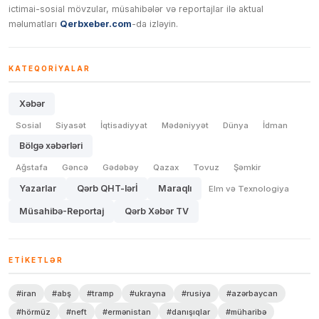
ictimai-sosial mövzular, müsahibələr və reportajlar ilə aktual
məlumatları
Qerbxeber.com
-da izləyin.
KATEQORIYALAR
Xəbər
Sosial
Siyasət
İqtisadiyyat
Mədəniyyət
Dünya
İdman
Bölgə xəbərləri
Ağstafa
Gəncə
Gədəbəy
Qazax
Tovuz
Şəmkir
Yazarlar
Qərb QHT-lərİ
Maraqlı
Elm və Texnologiya
Müsahibə-Reportaj
Qərb Xəbər TV
ETIKETLƏR
#iran
#abş
#tramp
#ukrayna
#rusiya
#azərbaycan
#hörmüz
#neft
#ermənistan
#danışıqlar
#müharibə