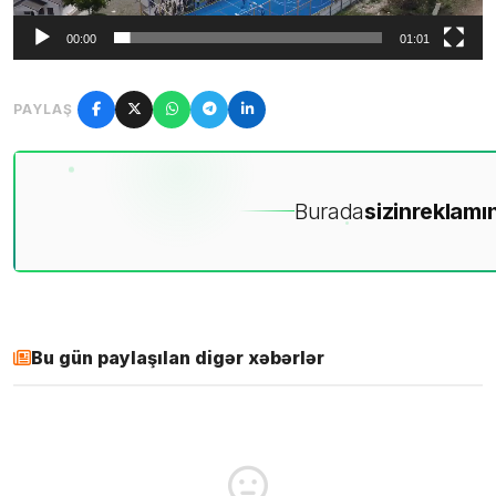
00:00
01:01
PAYLAŞ
Burada
sizin
reklamın
Bu gün paylaşılan digər xəbərlər