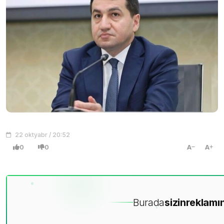
22 oktyabr / 20:52
0
0
A
A
Burada
sizin
reklamın