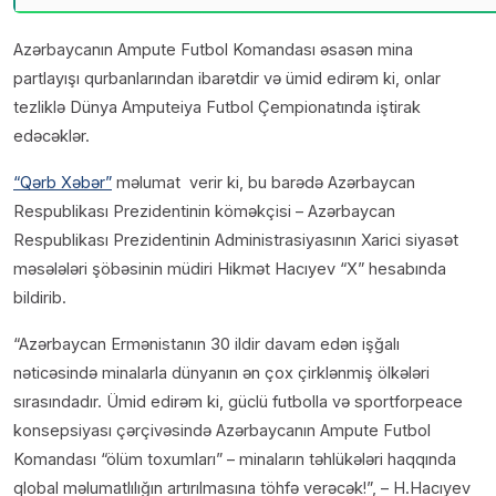
Azərbaycanın Ampute Futbol Komandası əsasən mina
partlayışı qurbanlarından ibarətdir və ümid edirəm ki, onlar
tezliklə Dünya Amputeiya Futbol Çempionatında iştirak
edəcəklər.
“Qərb Xəbər”
məlumat verir ki, bu barədə Azərbaycan
Respublikası Prezidentinin köməkçisi – Azərbaycan
Respublikası Prezidentinin Administrasiyasının Xarici siyasət
məsələləri şöbəsinin müdiri Hikmət Hacıyev “X” hesabında
bildirib.
“Azərbaycan Ermənistanın 30 ildir davam edən işğalı
nəticəsində minalarla dünyanın ən çox çirklənmiş ölkələri
sırasındadır. Ümid edirəm ki, güclü futbolla və sportforpeace
konsepsiyası çərçivəsində Azərbaycanın Ampute Futbol
Komandası “ölüm toxumları” – minaların təhlükələri haqqında
qlobal məlumatlılığın artırılmasına töhfə verəcək!”, – H.Hacıyev