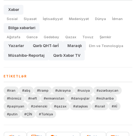
Xəbər
Sosial
Siyasət
İqtisadiyyat
Mədəniyyət
Dünya
İdman
Bölgə xəbərləri
Ağstafa
Gəncə
Gədəbəy
Qazax
Tovuz
Şəmkir
Yazarlar
Qərb QHT-lərİ
Maraqlı
Elm və Texnologiya
Müsahibə-Reportaj
Qərb Xəbər TV
ETIKETLƏR
#iran
#abş
#tramp
#ukrayna
#rusiya
#azərbaycan
#hörmüz
#neft
#ermənistan
#danışıqlar
#müharibə
#paşinyan
#zelenski
#qazax
#atəşkəs
#israil
#Aİ
#putin
#ÇİN
#Türkiyə