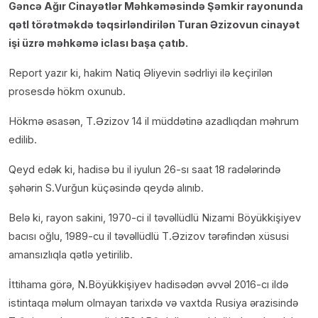
Gəncə Ağır Cinayətlər Məhkəməsində Şəmkir rayonunda
qətl törətməkdə təqsirləndirilən Turan Əzizovun cinayət
işi üzrə məhkəmə iclası başa çatıb.
Report yazır ki, hakim Natiq Əliyevin sədrliyi ilə keçirilən
prosesdə hökm oxunub.
Hökmə əsasən, T.Əzizov 14 il müddətinə azadlıqdan məhrum
edilib.
Qeyd edək ki, hadisə bu il iyulun 26-sı saat 18 radələrində
şəhərin S.Vurğun küçəsində qeydə alınıb.
Belə ki, rayon sakini, 1970-ci il təvəllüdlü Nizami Böyükkişiyev
bacısı oğlu, 1989-cu il təvəllüdlü T.Əzizov tərəfindən xüsusi
amansızlıqla qətlə yetirilib.
İttihama görə, N.Böyükkişiyev hadisədən əvvəl 2016-cı ildə
istintaqa məlum olmayan tarixdə və vaxtda Rusiya ərazisində