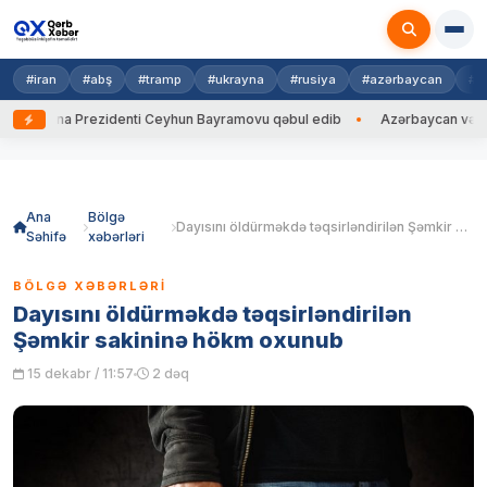
#iran
#abş
#tramp
#ukrayna
#rusiya
#azərbaycan
#h
krayna Prezidenti Ceyhun Bayramovu qəbul edib
Azərbaycan və Ukrayn
Skip
to
content
Ana
Bölgə
Dayısını öldürməkdə təqsirləndirilən Şəmkir sakininə hökm oxunub
Səhifə
xəbərləri
BÖLGƏ XƏBƏRLƏRI
Dayısını öldürməkdə təqsirləndirilən
Şəmkir sakininə hökm oxunub
15 dekabr / 11:57
2 dəq