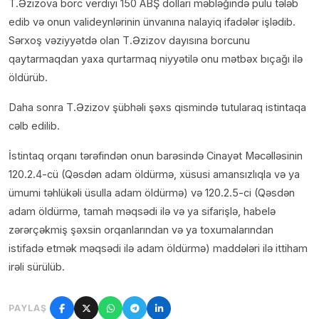
T.Əzizova borc verdiyi 150 ABŞ dolları məbləğində pulu tələb
edib və onun valideynlərinin ünvanına nalayiq ifadələr işlədib.
Sərxoş vəziyyətdə olan T.Əzizov dayısına borcunu
qaytarmaqdan yaxa qurtarmaq niyyətilə onu mətbəx bıçağı ilə
öldürüb.
Daha sonra T.Əzizov şübhəli şəxs qismində tutularaq istintaqa
cəlb edilib.
İstintaq orqanı tərəfindən onun barəsində Cinayət Məcəlləsinin
120.2.4-cü (Qəsdən adam öldürmə, xüsusi amansızlıqla və ya
ümumi təhlükəli üsulla adam öldürmə) və 120.2.5-ci (Qəsdən
adam öldürmə, tamah məqsədi ilə və ya sifarişlə, habelə
zərərçəkmiş şəxsin orqanlarından və ya toxumalarından
istifadə etmək məqsədi ilə adam öldürmə) maddələri ilə ittiham
irəli sürülüb.
PAYLAŞ