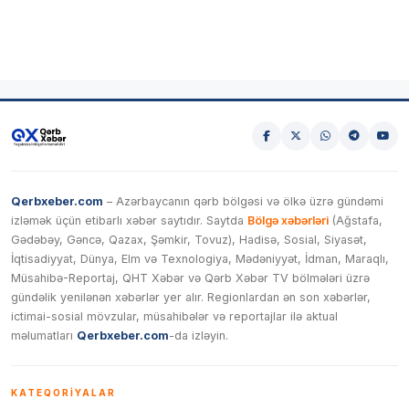
Qerbxeber.com
– Azərbaycanın qərb bölgəsi və ölkə üzrə gündəmi
izləmək üçün etibarlı xəbər saytıdır. Saytda
Bölgə xəbərləri
(Ağstafa,
Gədəbəy, Gəncə, Qazax, Şəmkir, Tovuz), Hadisə, Sosial, Siyasət,
İqtisadiyyat, Dünya, Elm və Texnologiya, Mədəniyyət, İdman, Maraqlı,
Müsahibə-Reportaj, QHT Xəbər və Qərb Xəbər TV bölmələri üzrə
gündəlik yenilənən xəbərlər yer alır. Regionlardan ən son xəbərlər,
ictimai-sosial mövzular, müsahibələr və reportajlar ilə aktual
məlumatları
Qerbxeber.com
-da izləyin.
KATEQORIYALAR