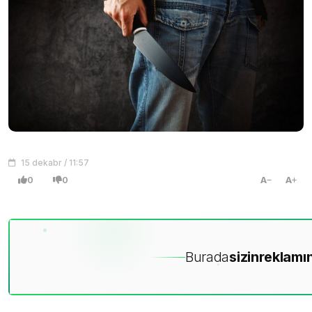
15 dekabr / 11:57
0
0
A
A
Burada
sizin
reklamın