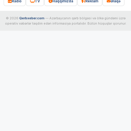
Radio
TV
Haqqımızda
Reklam
Əlaqə
© 2026
Qerbxeber.com
— Azərbaycanın qərb bölgəsi və ölkə gündəmi üzrə
operativ xəbərlər təqdim edən informasiya portalıdır. Bütün hüquqlar qorunur.