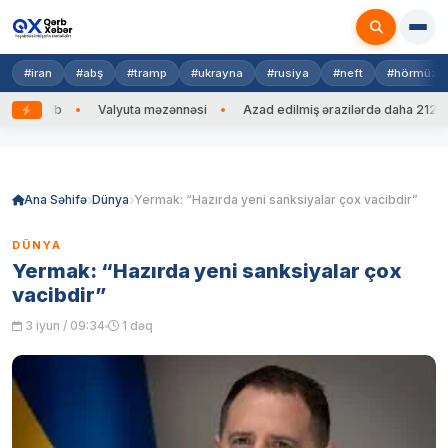
#iran
#abş
#tramp
#ukrayna
#rusiya
#neft
#hörmüz
ng edib
Valyuta məzənnəsi
Azad edilmiş ərazilərdə daha 212 mina
Skip
to
content
Ana Səhifə
Dünya
Yermak: “Hazırda yeni sanksiyalar çox vacibdir”
DÜNYA
Yermak: “Hazırda yeni sanksiyalar çox
vacibdir”
3 iyun / 09:34
1 dəq