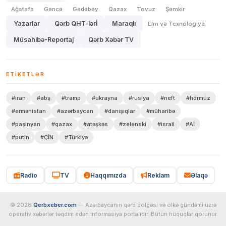
Ağstafa
Gəncə
Gədəbəy
Qazax
Tovuz
Şəmkir
Yazarlar
Qərb QHT-lərİ
Maraqlı
Elm və Texnologiya
Müsahibə-Reportaj
Qərb Xəbər TV
ETIKETLƏR
#iran
#abş
#tramp
#ukrayna
#rusiya
#neft
#hörmüz
#ermənistan
#azərbaycan
#danışıqlar
#müharibə
#paşinyan
#qazax
#atəşkəs
#zelenski
#israil
#Aİ
#putin
#ÇİN
#Türkiyə
Radio
TV
Haqqımızda
Reklam
Əlaqə
© 2026
Qerbxeber.com
— Azərbaycanın qərb bölgəsi və ölkə gündəmi üzrə
operativ xəbərlər təqdim edən informasiya portalıdır. Bütün hüquqlar qorunur.