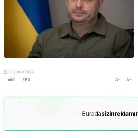
3 iyun / 09:34
0
0
A
A
Burada
sizin
reklamın