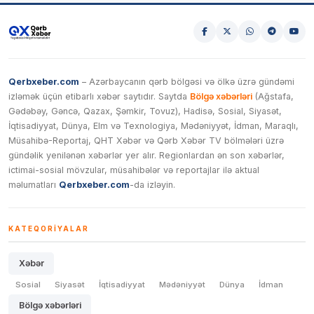
Qerbxeber.com
– Azərbaycanın qərb bölgəsi və ölkə üzrə gündəmi
izləmək üçün etibarlı xəbər saytıdır. Saytda
Bölgə xəbərləri
(Ağstafa,
Gədəbəy, Gəncə, Qazax, Şəmkir, Tovuz), Hadisə, Sosial, Siyasət,
İqtisadiyyat, Dünya, Elm və Texnologiya, Mədəniyyət, İdman, Maraqlı,
Müsahibə-Reportaj, QHT Xəbər və Qərb Xəbər TV bölmələri üzrə
gündəlik yenilənən xəbərlər yer alır. Regionlardan ən son xəbərlər,
ictimai-sosial mövzular, müsahibələr və reportajlar ilə aktual
məlumatları
Qerbxeber.com
-da izləyin.
KATEQORIYALAR
Xəbər
Sosial
Siyasət
İqtisadiyyat
Mədəniyyət
Dünya
İdman
Bölgə xəbərləri