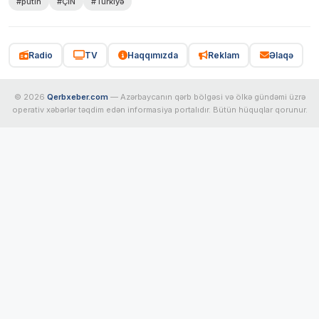
#putin
#ÇİN
#Türkiyə
Radio
TV
Haqqımızda
Reklam
Əlaqə
© 2026
Qerbxeber.com
— Azərbaycanın qərb bölgəsi və ölkə gündəmi üzrə
operativ xəbərlər təqdim edən informasiya portalıdır. Bütün hüquqlar qorunur.