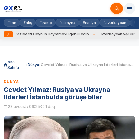
#iran
#abş
#tramp
#ukrayna
#rusiya
#azərbaycan
#h
na Prezidenti Ceyhun Bayramovu qəbul edib
Azərbaycan və Ukrayna XİN
Skip
to
content
Ana
Dünya
Cevdet Yılmaz: Rusiya və Ukrayna liderləri İstanbulda görüşə bilər
Səhifə
DÜNYA
Cevdet Yılmaz: Rusiya və Ukrayna
liderləri İstanbulda görüşə bilər
28 avqust / 09:25
1 dəq