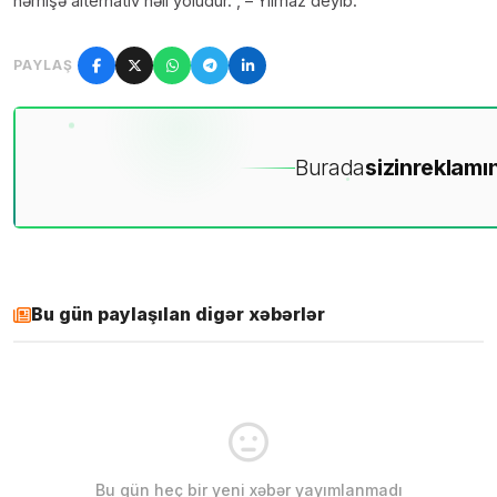
həmişə alternativ həll yoludur.”, – Yılmaz deyib.
PAYLAŞ
Burada
sizin
reklamın
Bu gün paylaşılan digər xəbərlər
Bu gün heç bir yeni xəbər yayımlanmadı