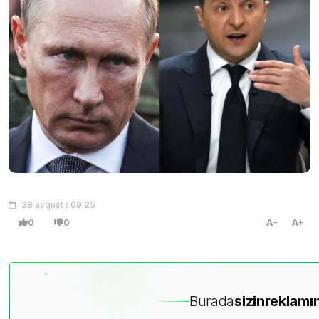
28 avqust / 09:25
0
0
A
A
Burada
sizin
reklamın