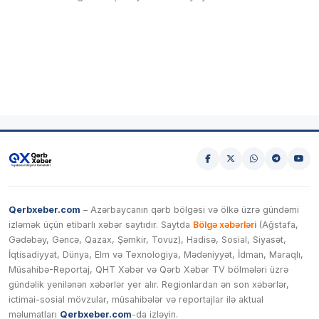
Qerbxeber.com
– Azərbaycanın qərb bölgəsi və ölkə üzrə gündəmi
izləmək üçün etibarlı xəbər saytıdır. Saytda
Bölgə xəbərləri
(Ağstafa,
Gədəbəy, Gəncə, Qazax, Şəmkir, Tovuz), Hadisə, Sosial, Siyasət,
İqtisadiyyat, Dünya, Elm və Texnologiya, Mədəniyyət, İdman, Maraqlı,
Müsahibə-Reportaj, QHT Xəbər və Qərb Xəbər TV bölmələri üzrə
gündəlik yenilənən xəbərlər yer alır. Regionlardan ən son xəbərlər,
ictimai-sosial mövzular, müsahibələr və reportajlar ilə aktual
məlumatları
Qerbxeber.com
-da izləyin.