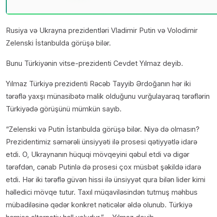
Rusiya və Ukrayna prezidentləri Vladimir Putin və Volodimir
Zelenski İstanbulda görüşə bilər.
Bunu Türkiyənin vitse-prezidenti Cevdet Yılmaz deyib.
Yılmaz Türkiyə prezidenti Rəcəb Tayyib Ərdoğanın hər iki
tərəflə yaxşı münasibətə malik olduğunu vurğulayaraq tərəflərin
Türkiyədə görüşünü mümkün sayıb.
“Zelenski və Putin İstanbulda görüşə bilər. Niyə də olmasın?
Prezidentimiz səmərəli ünsiyyəti ilə prosesi qətiyyətlə idarə
etdi. O, Ukraynanın hüquqi mövqeyini qəbul etdi və digər
tərəfdən, cənab Putinlə də prosesi çox müsbət şəkildə idarə
etdi. Hər iki tərəflə güvən hissi ilə ünsiyyət qura bilən lider kimi
həlledici mövqe tutur. Taxıl müqaviləsindən tutmuş məhbus
mübadiləsinə qədər konkret nəticələr əldə olunub. Türkiyə