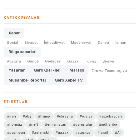
KATEQORIYALAR
Xəbər
Sosial
Siyasət
İqtisadiyyat
Mədəniyyət
Dünya
İdman
Bölgə xəbərləri
Ağstafa
Gəncə
Gədəbəy
Qazax
Tovuz
Şəmkir
Yazarlar
Qərb QHT-lərİ
Maraqlı
Elm və Texnologiya
Müsahibə-Reportaj
Qərb Xəbər TV
ETIKETLƏR
#iran
#abş
#tramp
#ukrayna
#rusiya
#azərbaycan
#hörmüz
#neft
#ermənistan
#danışıqlar
#müharibə
#paşinyan
#zelenski
#qazax
#atəşkəs
#israil
#Aİ