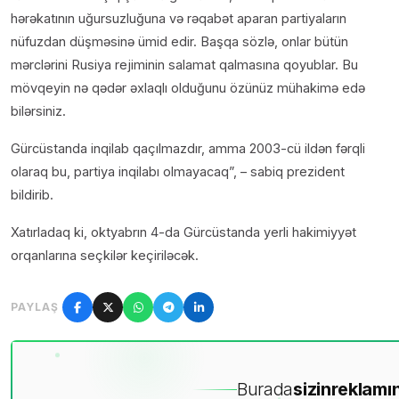
hərəkatının uğursuzluğuna və rəqabət aparan partiyaların
nüfuzdan düşməsinə ümid edir. Başqa sözlə, onlar bütün
mərclərini Rusiya rejiminin salamat qalmasına qoyublar. Bu
mövqeyin nə qədər əxlaqlı olduğunu özünüz mühakimə edə
bilərsiniz.
Gürcüstanda inqilab qaçılmazdır, amma 2003-cü ildən fərqli
olaraq bu, partiya inqilabı olmayacaq”, – sabiq prezident
bildirib.
Xatırladaq ki, oktyabrın 4-da Gürcüstanda yerli hakimiyyət
orqanlarına seçkilər keçiriləcək.
PAYLAŞ
Burada
sizin
reklamın