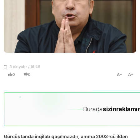
3 oktyabr / 16:46
0
0
A
A
Burada
sizin
reklamın
Gürcüstanda inqilab qaçılmazdır, amma 2003-cü ildən