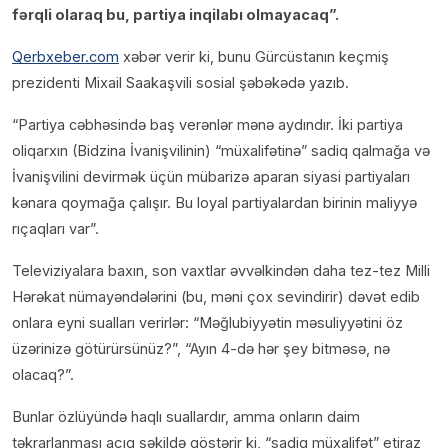
fərqli olaraq bu, partiya inqilabı olmayacaq”.
Qerbxeber.com
xəbər verir ki, bunu Gürcüstanın keçmiş
prezidenti Mixail Saakaşvili sosial şəbəkədə yazıb.
“Partiya cəbhəsində baş verənlər mənə aydındır. İki partiya
oliqarxın (Bidzina İvanişvilinin) “müxalifətinə” sadiq qalmağa və
İvanişvilini devirmək üçün mübarizə aparan siyasi partiyaları
kənara qoymağa çalışır. Bu loyal partiyalardan birinin maliyyə
rıçaqları var”.
Televiziyalara baxın, son vaxtlar əvvəlkindən daha tez-tez Milli
Hərəkat nümayəndələrini (bu, məni çox sevindirir) dəvət edib
onlara eyni sualları verirlər: “Məğlubiyyətin məsuliyyətini öz
üzərinizə götürürsünüz?”, “Ayın 4-də hər şey bitməsə, nə
olacaq?”.
Bunlar özlüyündə haqlı suallardır, amma onların daim
təkrarlanması açıq şəkildə göstərir ki, “sadiq müxalifət” etiraz