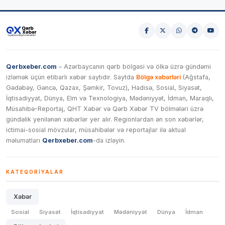
Qerbxeber.com
– Azərbaycanın qərb bölgəsi və ölkə üzrə gündəmi
izləmək üçün etibarlı xəbər saytıdır. Saytda
Bölgə xəbərləri
(Ağstafa,
Gədəbəy, Gəncə, Qazax, Şəmkir, Tovuz), Hadisə, Sosial, Siyasət,
İqtisadiyyat, Dünya, Elm və Texnologiya, Mədəniyyət, İdman, Maraqlı,
Müsahibə-Reportaj, QHT Xəbər və Qərb Xəbər TV bölmələri üzrə
gündəlik yenilənən xəbərlər yer alır. Regionlardan ən son xəbərlər,
ictimai-sosial mövzular, müsahibələr və reportajlar ilə aktual
məlumatları
Qerbxeber.com
-da izləyin.
KATEQORIYALAR
Xəbər
Sosial
Siyasət
İqtisadiyyat
Mədəniyyət
Dünya
İdman