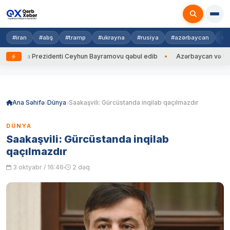
#iran
#abş
#tramp
#ukrayna
#rusiya
#azərbaycan
#h
ayna Prezidenti Ceyhun Bayramovu qəbul edib
Azərbaycan və Ukrayna 
Skip
to
content
Ana Səhifə
Dünya
Saakaşvili: Gürcüstanda inqilab qaçılmazdır
DÜNYA
Saakaşvili: Gürcüstanda inqilab
qaçılmazdır
3 oktyabr / 16:46
2 dəq