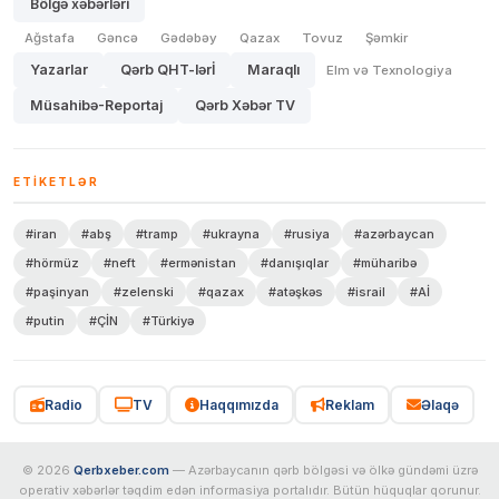
Bölgə xəbərləri
Ağstafa
Gəncə
Gədəbəy
Qazax
Tovuz
Şəmkir
Yazarlar
Qərb QHT-lərİ
Maraqlı
Elm və Texnologiya
Müsahibə-Reportaj
Qərb Xəbər TV
ETIKETLƏR
#iran
#abş
#tramp
#ukrayna
#rusiya
#azərbaycan
#hörmüz
#neft
#ermənistan
#danışıqlar
#müharibə
#paşinyan
#zelenski
#qazax
#atəşkəs
#israil
#Aİ
#putin
#ÇİN
#Türkiyə
Radio
TV
Haqqımızda
Reklam
Əlaqə
© 2026
Qerbxeber.com
— Azərbaycanın qərb bölgəsi və ölkə gündəmi üzrə
operativ xəbərlər təqdim edən informasiya portalıdır. Bütün hüquqlar qorunur.