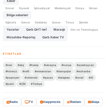
Xəbər
Sosial
Siyasət
İqtisadiyyat
Mədəniyyət
Dünya
İdman
Bölgə xəbərləri
Ağstafa
Gəncə
Gədəbəy
Qazax
Tovuz
Şəmkir
Yazarlar
Qərb QHT-lərİ
Maraqlı
Elm və Texnologiya
Müsahibə-Reportaj
Qərb Xəbər TV
ETIKETLƏR
#iran
#abş
#tramp
#ukrayna
#rusiya
#azərbaycan
#hörmüz
#neft
#ermənistan
#danışıqlar
#müharibə
#paşinyan
#zelenski
#qazax
#atəşkəs
#israil
#Aİ
#putin
#ÇİN
#Türkiyə
Radio
TV
Haqqımızda
Reklam
Əlaqə