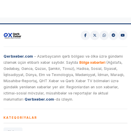
Qerbxeber.com
– Azərbaycanın qərb bölgəsi və ölkə üzrə gündəmi
izləmək üçün etibarlı xəbər saytıdır. Saytda
Bölgə xəbərləri
(Ağstafa,
Gədəbəy, Gəncə, Qazax, Şəmkir, Tovuz), Hadisə, Sosial, Siyasət,
İqtisadiyyat, Dünya, Elm və Texnologiya, Mədəniyyət, İdman, Maraqlı,
Müsahibə-Reportaj, QHT Xəbər və Qərb Xəbər TV bölmələri üzrə
gündəlik yenilənən xəbərlər yer alır. Regionlardan ən son xəbərlər,
ictimai-sosial mövzular, müsahibələr və reportajlar ilə aktual
məlumatları
Qerbxeber.com
-da izləyin.
KATEQORIYALAR