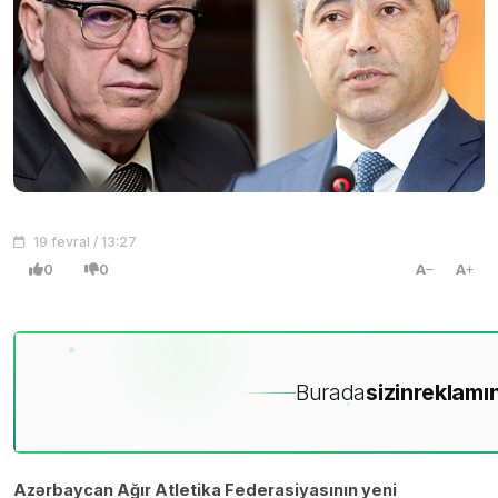
19 fevral / 13:27
0
0
A
A
Burada
sizin
reklamın
Azərbaycan Ağır Atletika Federasiyasının yeni