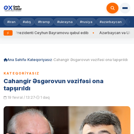
#iran
#abş
#tramp
#ukrayna
#rusiya
#azərbaycan
#h
yna Prezidenti Ceyhun Bayramovu qəbul edib
Azərbaycan və Ukrayna Xİ
Skip
to
content
Ana Səhifə
Kateqoriyasız
Cahangir Əsgərovun vəzifəsi ona tapşırıldı
KATEQORIYASIZ
Cahangir Əsgərovun vəzifəsi ona
tapşırıldı
19 fevral / 13:27
1 dəq