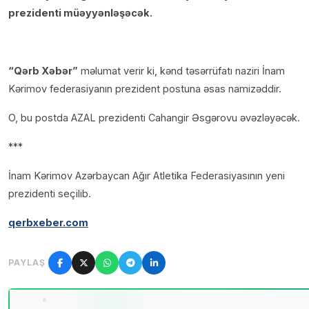
prezidenti müəyyənləşəcək.
“Qərb Xəbər”
məlumat verir ki, kənd təsərrüfatı naziri İnam
Kərimov federasiyanın prezident postuna əsas namizəddir.
O, bu postda AZAL prezidenti Cahangir Əsgərovu əvəzləyəcək.
***
İnam Kərimov Azərbaycan Ağır Atletika Federasiyasının yeni
prezidenti seçilib.
qerbxeber.com
PAYLAŞ