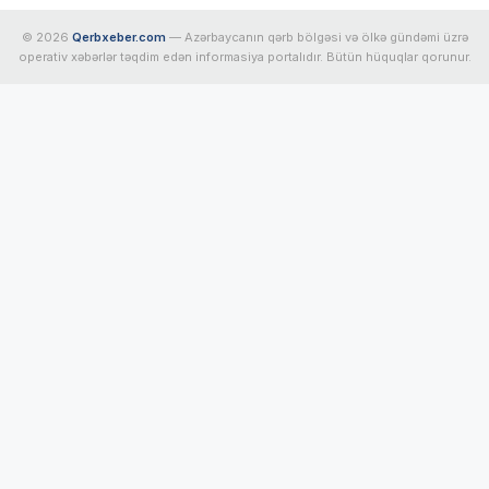
© 2026
Qerbxeber.com
— Azərbaycanın qərb bölgəsi və ölkə gündəmi üzrə
operativ xəbərlər təqdim edən informasiya portalıdır. Bütün hüquqlar qorunur.