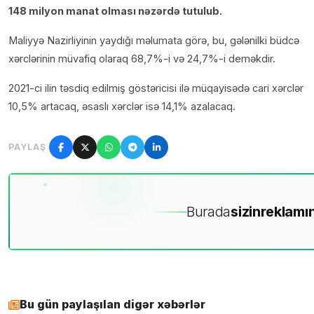
148 milyon manat olması nəzərdə tutulub.
Maliyyə Nazirliyinin yaydığı məlumata görə, bu, gələnilki büdcə
xərclərinin müvafiq olaraq 68,7%-i və 24,7%-i deməkdir.
2021-ci ilin təsdiq edilmiş göstəricisi ilə müqayisədə cari xərclər
10,5% artacaq, əsaslı xərclər isə 14,1% azalacaq.
PAYLAŞ
Burada
sizin
reklamın
Bu gün paylaşılan digər xəbərlər