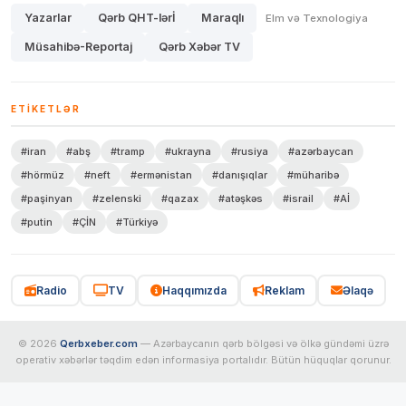
Yazarlar
Qərb QHT-lərİ
Maraqlı
Elm və Texnologiya
Müsahibə-Reportaj
Qərb Xəbər TV
ETIKETLƏR
#iran
#abş
#tramp
#ukrayna
#rusiya
#azərbaycan
#hörmüz
#neft
#ermənistan
#danışıqlar
#müharibə
#paşinyan
#zelenski
#qazax
#atəşkəs
#israil
#Aİ
#putin
#ÇİN
#Türkiyə
Radio
TV
Haqqımızda
Reklam
Əlaqə
© 2026
Qerbxeber.com
— Azərbaycanın qərb bölgəsi və ölkə gündəmi üzrə
operativ xəbərlər təqdim edən informasiya portalıdır. Bütün hüquqlar qorunur.