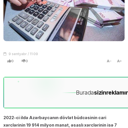
9 sentyabr / 11:09
0
0
A
A
Burada
sizin
reklamın
2022-ci ildə Azərbaycanın dövlət büdcəsinin cari
xərclərinin 19 914 milyon manat, əsaslı xərclərinin isə 7