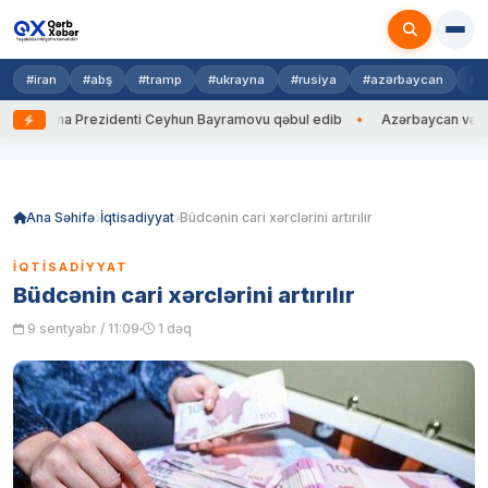
#iran
#abş
#tramp
#ukrayna
#rusiya
#azərbaycan
#h
krayna Prezidenti Ceyhun Bayramovu qəbul edib
Azərbaycan və Ukrayn
Skip
to
content
Ana Səhifə
İqtisadiyyat
Büdcənin cari xərclərini artırılır
İQTISADIYYAT
Büdcənin cari xərclərini artırılır
9 sentyabr / 11:09
1 dəq