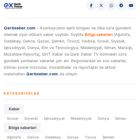
Qerbxeber.com
– Azərbaycanın qərb bölgəsi və ölkə üzrə gündəmi
izləmək üçün etibarlı xəbər saytıdır. Saytda
Bölgə xəbərləri
(Ağstafa,
Gədəbəy, Gəncə, Qazax, Şəmkir, Tovuz), Hadisə, Sosial, Siyasət,
İqtisadiyyat, Dünya, Elm və Texnologiya, Mədəniyyət, İdman, Maraqlı,
Müsahibə-Reportaj, QHT Xəbər və Qərb Xəbər TV bölmələri üzrə
gündəlik yenilənən xəbərlər yer alır. Regionlardan ən son xəbərlər,
ictimai-sosial mövzular, müsahibələr və reportajlar ilə aktual
məlumatları
Qerbxeber.com
-da izləyin.
KATEQORIYALAR
Xəbər
Sosial
Siyasət
İqtisadiyyat
Mədəniyyət
Dünya
İdman
Bölgə xəbərləri
Ağstafa
Gəncə
Gədəbəy
Qazax
Tovuz
Şəmkir