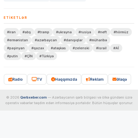
ETIKETLƏR
#iran
#abş
#tramp
#ukrayna
#rusiya
#neft
#hörmüz
#ermənistan
#azərbaycan
#danışıqlar
#müharibə
#paşinyan
#qazax
#atəşkəs
#zelenski
#israil
#Aİ
#putin
#ÇİN
#Türkiyə
Radio
TV
Haqqımızda
Reklam
Əlaqə
© 2026
Qerbxeber.com
— Azərbaycanın qərb bölgəsi və ölkə gündəmi üzrə
operativ xəbərlər təqdim edən informasiya portalıdır. Bütün hüquqlar qorunur.