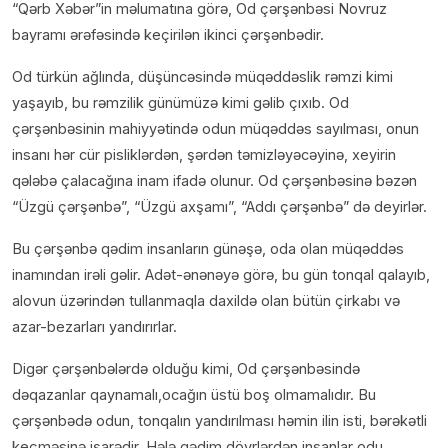
“Qərb Xəbər”in məlumatına görə, Od çərşənbəsi Novruz
bayramı ərəfəsində keçirilən ikinci çərşənbədir.
Od türkün ağlında, düşüncəsində müqəddəslik rəmzi kimi
yaşayıb, bu rəmzilik günümüzə kimi gəlib çıxıb. Od
çərşənbəsinin mahiyyətində odun müqəddəs sayılması, onun
insanı hər cür pisliklərdən, şərdən təmizləyəcəyinə, xeyirin
qələbə çalacağına inam ifadə olunur. Od çərşənbəsinə bəzən
“Üzgü çərşənbə”, “Üzgü axşamı”, “Addı çərşənbə” də deyirlər.
Bu çərşənbə qədim insanların günəşə, oda olan müqəddəs
inamından irəli gəlir. Adət-ənənəyə görə, bu gün tonqal qalayıb,
alovun üzərindən tullanmaqla daxildə olan bütün çirkabı və
azar-bezarları yandırırlar.
Digər çərşənbələrdə olduğu kimi, Od çərşənbəsində
dəqazanlar qaynamalı,ocağın üstü boş olmamalıdır. Bu
çərşənbədə odun, tonqalın yandırılması həmin ilin isti, bərəkətli
keçməsinə işarədir. Hələ qədim dövrlərdən insanlar odu