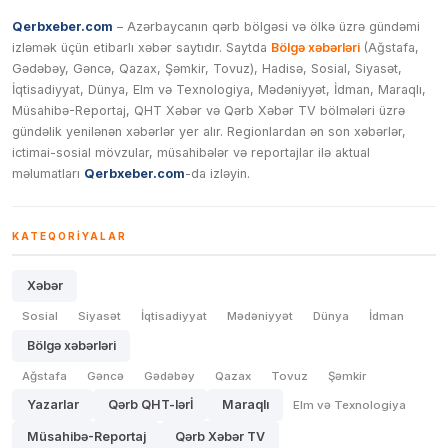
Qerbxeber.com
– Azərbaycanın qərb bölgəsi və ölkə üzrə gündəmi
izləmək üçün etibarlı xəbər saytıdır. Saytda
Bölgə xəbərləri
(Ağstafa,
Gədəbəy, Gəncə, Qazax, Şəmkir, Tovuz), Hadisə, Sosial, Siyasət,
İqtisadiyyat, Dünya, Elm və Texnologiya, Mədəniyyət, İdman, Maraqlı,
Müsahibə-Reportaj, QHT Xəbər və Qərb Xəbər TV bölmələri üzrə
gündəlik yenilənən xəbərlər yer alır. Regionlardan ən son xəbərlər,
ictimai-sosial mövzular, müsahibələr və reportajlar ilə aktual
məlumatları
Qerbxeber.com
-da izləyin.
KATEQORIYALAR
Xəbər
Sosial
Siyasət
İqtisadiyyat
Mədəniyyət
Dünya
İdman
Bölgə xəbərləri
Ağstafa
Gəncə
Gədəbəy
Qazax
Tovuz
Şəmkir
Yazarlar
Qərb QHT-lərİ
Maraqlı
Elm və Texnologiya
Müsahibə-Reportaj
Qərb Xəbər TV