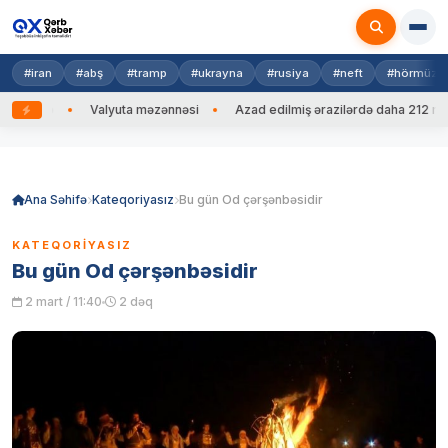
#iran
#abş
#tramp
#ukrayna
#rusiya
#neft
#hörmüz
 edib
Valyuta məzənnəsi
Azad edilmiş ərazilərdə daha 212 mina, 
Skip
to
content
Ana Səhifə
Kateqoriyasız
Bu gün Od çərşənbəsidir
KATEQORIYASIZ
Bu gün Od çərşənbəsidir
2 mart / 11:40
2 dəq