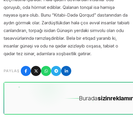
qoruyub, oda hörmət ediblər. Qalanan tonqal isə həmişə
nəyəsə işarə olub. Bunu “Kitabi-Dədə Qorqud” dastanından da
aydın görmək olar. Zərdüştlükdən hələ çox əvvəl insanlar təbiəti
canlandıran, torpağı isidən Günəşin yerdəki simvolu olan odu
təsəvvürlərində rəmzləşdiriblər. Belə bir etiqad yaranıb ki,
insanlar günəşi və odu nə qədər əzizləyib oxşasa, təbiət o
qədər tez isinər, adamlara xoşbəxtlik gətirər.
PAYLAŞ
Burada
sizin
reklamın