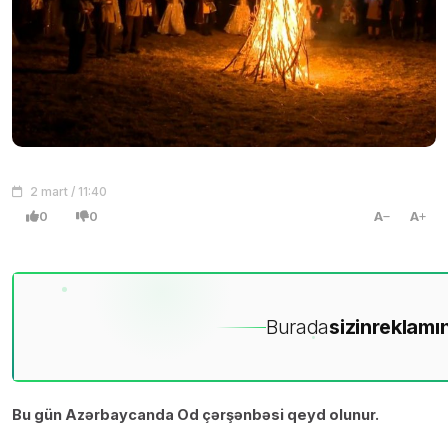
2 mart / 11:40
0
0
A
A
Burada
sizin
reklamın
Bu gün Azərbaycanda Od çərşənbəsi qeyd olunur.