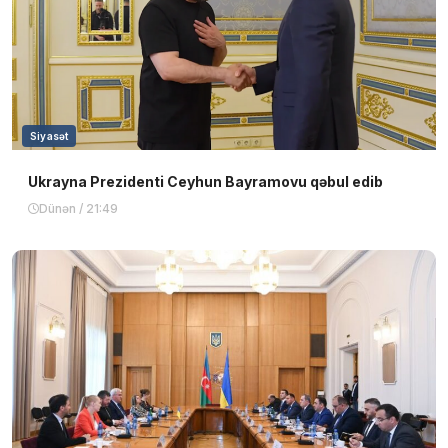
Siyasət
Ukrayna Prezidenti Ceyhun Bayramovu qəbul edib
Dünən / 21:49