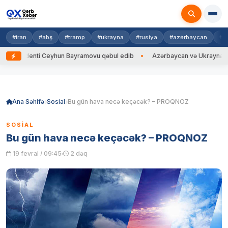
#iran
#abş
#tramp
#ukrayna
#rusiya
#azərbaycan
#h
identi Ceyhun Bayramovu qəbul edib
Azərbaycan və Ukrayna XİN başçıl
Skip
to
content
Ana Səhifə
Sosial
Bu gün hava necə keçəcək? – PROQNOZ
SOSIAL
Bu gün hava necə keçəcək? – PROQNOZ
19 fevral / 09:45
2 dəq