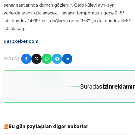
səhər saatlarında duman gözlənilir. Qərb küləyi ayrı-ayrı
yerlərdə arabir güclənəcək. Havanın temperaturu gecə 0-5°
isti, gündüz 14-19° isti, dağlarda gecə 3-8° şaxta, gündüz 3-8°
isti olacaq.
qerbxeber.com
PAYLAŞ
Burada
sizin
reklamın
Bu gün paylaşılan digər xəbərlər