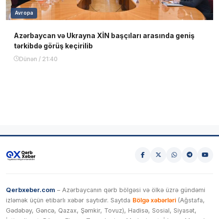
Avropa
Azərbaycan və Ukrayna XİN başçıları arasında geniş
tərkibdə görüş keçirilib
Dünən / 21:40
Qerbxeber.com
– Azərbaycanın qərb bölgəsi və ölkə üzrə gündəmi
izləmək üçün etibarlı xəbər saytıdır. Saytda
Bölgə xəbərləri
(Ağstafa,
Gədəbəy, Gəncə, Qazax, Şəmkir, Tovuz), Hadisə, Sosial, Siyasət,