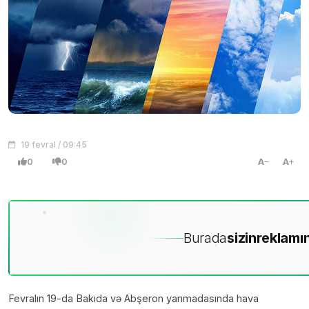
19 fevral / 09:45
0
0
A
A
Burada
sizin
reklamın
Fevralın 19-da Bakıda və Abşeron yarımadasında hava