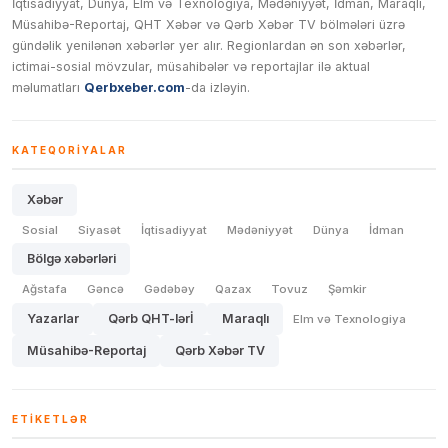
İqtisadiyyat, Dünya, Elm və Texnologiya, Mədəniyyət, İdman, Maraqlı,
Müsahibə-Reportaj, QHT Xəbər və Qərb Xəbər TV bölmələri üzrə
gündəlik yenilənən xəbərlər yer alır. Regionlardan ən son xəbərlər,
ictimai-sosial mövzular, müsahibələr və reportajlar ilə aktual
məlumatları
Qerbxeber.com
-da izləyin.
KATEQORIYALAR
Xəbər
Sosial
Siyasət
İqtisadiyyat
Mədəniyyət
Dünya
İdman
Bölgə xəbərləri
Ağstafa
Gəncə
Gədəbəy
Qazax
Tovuz
Şəmkir
Yazarlar
Qərb QHT-lərİ
Maraqlı
Elm və Texnologiya
Müsahibə-Reportaj
Qərb Xəbər TV
ETIKETLƏR