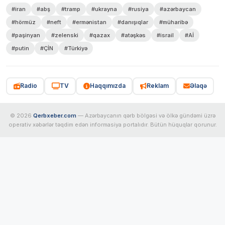
#iran
#abş
#tramp
#ukrayna
#rusiya
#azərbaycan
#hörmüz
#neft
#ermənistan
#danışıqlar
#müharibə
#paşinyan
#zelenski
#qazax
#atəşkəs
#israil
#Aİ
#putin
#ÇİN
#Türkiyə
Radio
TV
Haqqımızda
Reklam
Əlaqə
© 2026
Qerbxeber.com
— Azərbaycanın qərb bölgəsi və ölkə gündəmi üzrə
operativ xəbərlər təqdim edən informasiya portalıdır. Bütün hüquqlar qorunur.