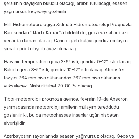
şəraitinin dəyişkən buludlu olacağı, arabir tutulacağı, əsasən
yağmursuz keçəcəyi gözlənilir.
Milli Hidrometeorologiya Xidməti Hidrometeoroloji Proqnozlar
Bürosundan
“Qərb Xəbər”ə
bildirilib ki, gecə və səhər bəzi
yerlərdə duman olacaq. Cənub-qərb küləyi gündüz mülayim
şimal-qərb küləyi ilə əvəz olunacaq.
Havanın temperaturu gecə 3-6° isti, gündüz 9-12° isti olacaq.
Bakıda gecə 3-5° isti, gündüz 10-12° isti olacaq. Atmosfer
təzyiqi 764 mm civə sütunundan 767 mm civə sütununa
yüksələcək. Nisbi rütubət 70-80 % olacaq.
Tibbi-meteoroloji proqnoza gəlincə, fevralın 19-da Abşeron
yarımadasında meteoroloji amillərin mülayim tərəddüdü
gözlənilir ki, bu da meteohəssas insanlar üçün nisbətən
əlverişlidir.
Azərbaycanın rayonlarında əsasən yağmursuz olacaq. Gecə və