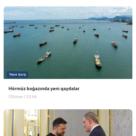
Yaxın Şərq
Hörmüz boğazında yeni qaydalar
Dünən / 22:09