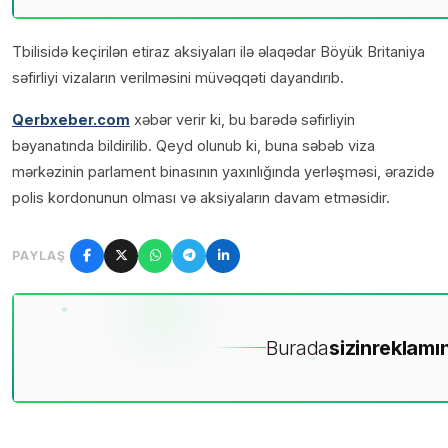
Tbilisidə keçirilən etiraz aksiyaları ilə əlaqədar Böyük Britaniya
səfirliyi vizaların verilməsini müvəqqəti dayandırıb.
Qerbxeber.com
xəbər verir ki, bu barədə səfirliyin
bəyanatında bildirilib. Qeyd olunub ki, buna səbəb viza
mərkəzinin parlament binasının yaxınlığında yerləşməsi, ərazidə
polis kordonunun olması və aksiyaların davam etməsidir.
PAYLAŞ
Burada
sizin
reklamın