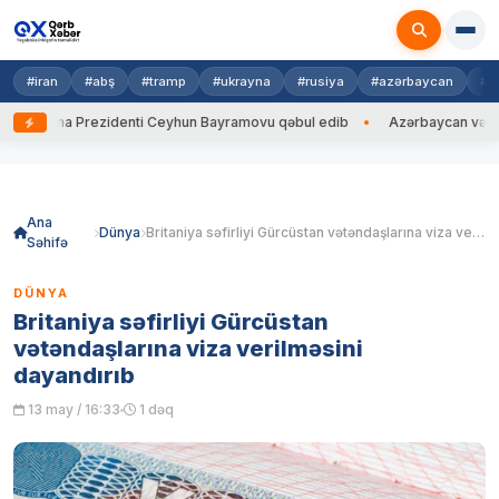
#iran
#abş
#tramp
#ukrayna
#rusiya
#azərbaycan
#h
krayna Prezidenti Ceyhun Bayramovu qəbul edib
Azərbaycan və Ukrayn
Skip
to
content
Ana
Dünya
Britaniya səfirliyi Gürcüstan vətəndaşlarına viza verilməsini dayandırıb
Səhifə
DÜNYA
Britaniya səfirliyi Gürcüstan
vətəndaşlarına viza verilməsini
dayandırıb
13 may / 16:33
1 dəq