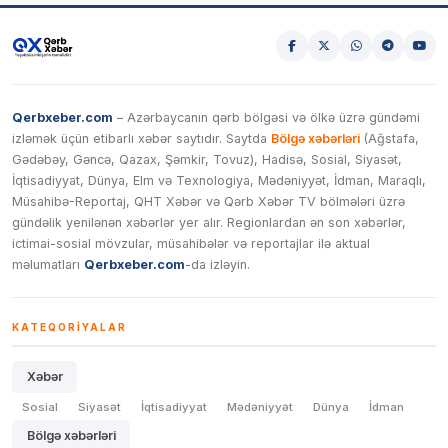
Qerbxeber.com
– Azərbaycanın qərb bölgəsi və ölkə üzrə gündəmi
izləmək üçün etibarlı xəbər saytıdır. Saytda
Bölgə xəbərləri
(Ağstafa,
Gədəbəy, Gəncə, Qazax, Şəmkir, Tovuz), Hadisə, Sosial, Siyasət,
İqtisadiyyat, Dünya, Elm və Texnologiya, Mədəniyyət, İdman, Maraqlı,
Müsahibə-Reportaj, QHT Xəbər və Qərb Xəbər TV bölmələri üzrə
gündəlik yenilənən xəbərlər yer alır. Regionlardan ən son xəbərlər,
ictimai-sosial mövzular, müsahibələr və reportajlar ilə aktual
məlumatları
Qerbxeber.com
-da izləyin.
KATEQORIYALAR
Xəbər
Sosial
Siyasət
İqtisadiyyat
Mədəniyyət
Dünya
İdman
Bölgə xəbərləri