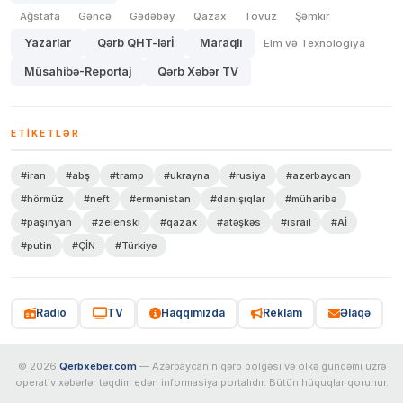
Ağstafa
Gəncə
Gədəbəy
Qazax
Tovuz
Şəmkir
Yazarlar
Qərb QHT-lərİ
Maraqlı
Elm və Texnologiya
Müsahibə-Reportaj
Qərb Xəbər TV
ETIKETLƏR
#iran
#abş
#tramp
#ukrayna
#rusiya
#azərbaycan
#hörmüz
#neft
#ermənistan
#danışıqlar
#müharibə
#paşinyan
#zelenski
#qazax
#atəşkəs
#israil
#Aİ
#putin
#ÇİN
#Türkiyə
Radio
TV
Haqqımızda
Reklam
Əlaqə
© 2026
Qerbxeber.com
— Azərbaycanın qərb bölgəsi və ölkə gündəmi üzrə
operativ xəbərlər təqdim edən informasiya portalıdır. Bütün hüquqlar qorunur.