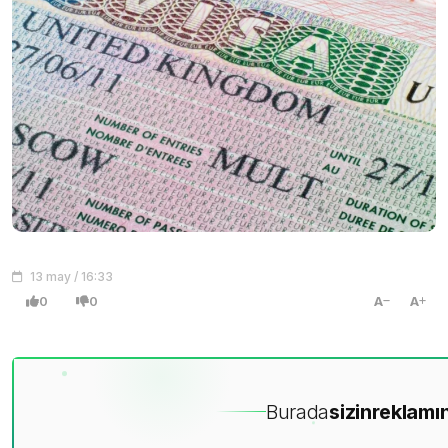
13 may / 16:33
0
0
A
A
Burada
sizin
reklamın