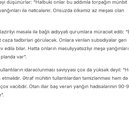
məyi düşünürlər: “Halbuki onlar bu addımla torpağın münbit
anğınları ilə nəticələnir. Onsuzda ölkəmiz az meşəsi olan
zirliyi məsələ ilə bağlı aidiyyəti qurumlara müraciət edib: “
cəza tədbirləri görüləcək. Onlara verilən subsidiyalar geri
ğv edilə bilər. Hətta onların məsuliyyətsizliyi meşə yanğınlar
 planda var”.
llantıların idarəolunması səviyyəsi çox da yüksək deyil: “H
s etməlidir. Ətraf mühitin tullantılardan təmizlənməsi həm də
 vacibdir. Ötən illər baş verən yanğın hadisələrinin 90-
”.