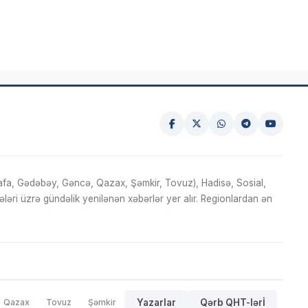
fa, Gədəbəy, Gəncə, Qazax, Şəmkir, Tovuz), Hadisə, Sosial,
ri üzrə gündəlik yenilənən xəbərlər yer alır. Regionlardan ən
Qazax
Tovuz
Şəmkir
Yazarlar
Qərb QHT-lərİ