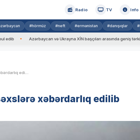
Radio
TV
Info
azərbaycan
#hörmüz
#neft
#ermənistan
#danışıqlar
#
Azərbaycan və Ukrayna XİN başçıları arasında geniş tərkibdə görüş
Biçilmiş sahələri yandıran şəxslərə xəbərdarlıq edilib
əxslərə xəbərdarlıq edilib