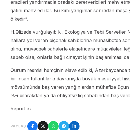
əraziləri yandırmaqla oradakı zərərvericiləri məhv et
qatını məhv edirlər. Bu kimi yanğınlar sonradan meşə y
ölkədir”.
H.Əlizadə vurğulayıb ki, Ekologiya və Təbii Sərvətlər Na
hallara yol verən biçənək sahiblərinə münasibətdə sərt 
alına, müvəqqəti sahələrlə əlaqəli icarə müqavilələri lə
səbəb olsa, onlarla bağlı cinayət işinin başlanılması da
Qurum rəsmisi həmçinin əlavə edib ki, Azərbaycanda tu
bir insan tullantılarla davranışda böyük məsuliyyət his
mövsümündə baş verən yanğınlardan mühafizə üçün çox
%-i bilərəkdən ya da ehtiyatsızlıq səbəbindən baş verib
Report.az
PAYLAŞ