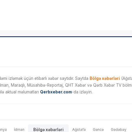
mi izləmək üçün etibarlı xəbər saytıdır. Saytda
Bölgə xəbərləri
(Ağsta
İdman, Maraqlı, Müsahibə-Reportaj, QHT Xəbər və Qərb Xəbər TV bölmələ
ilə aktual məlumatları
Qerbxeber.com
-da izləyin.
ünya
İdman
Bölgə xəbərləri
Ağstafa
Gəncə
Gədəbəy