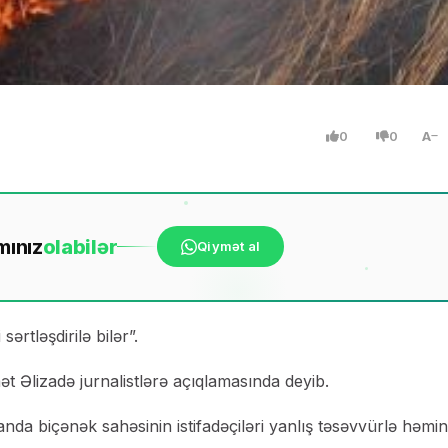
0
0
A
mınız
ola
bilər
Qiymət al
ərtləşdirilə bilər”.
ət Əlizadə jurnalistlərə açıqlamasında deyib.
canda biçənək sahəsinin istifadəçiləri yanlış təsəvvürlə həmin