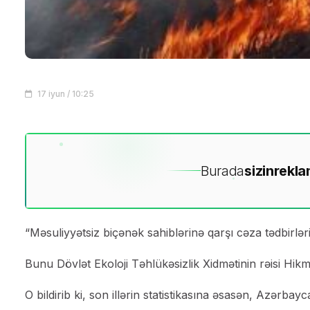
17 iyun / 10:25
Burada
sizin
rekla
“Məsuliyyətsiz biçənək sahiblərinə qarşı cəza tədbirləri s
Bunu Dövlət Ekoloji Təhlükəsizlik Xidmətinin rəisi Hikm
O bildirib ki, son illərin statistikasına əsasən, Azərbay