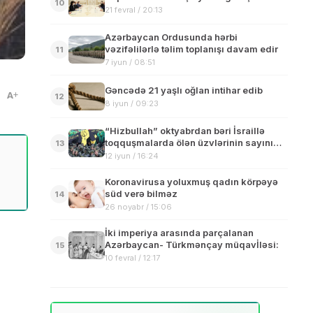
10
21 fevral / 20:13
Azərbaycan Ordusunda hərbi
vəzifəlilərlə təlim toplanışı davam edir
11
7 iyun / 08:51
Gəncədə 21 yaşlı oğlan intihar edib
A
12
8 iyun / 09:23
“Hizbullah” oktyabrdan bəri İsraillə
toqquşmalarda ölən üzvlərinin sayını
13
açıqlayıb
12 iyun / 16:24
Koronavirusa yoluxmuş qadın körpəyə
süd verə bilməz
14
26 noyabr / 15:06
İki imperiya arasında parçalanan
Azərbaycan- Türkmənçay müqavİləsi:
15
10 fevral / 12:17