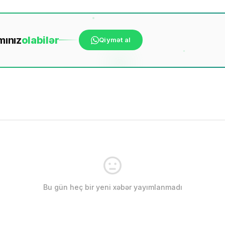
mınız
ola
bilər
Qiymət al
Bu gün heç bir yeni xəbər yayımlanmadı