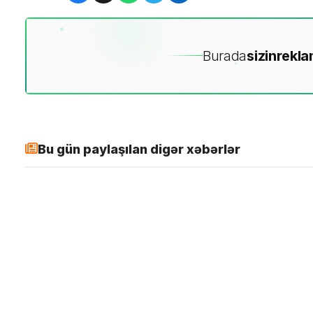
Burada
sizin
rekla
Bu gün paylaşılan digər xəbərlər