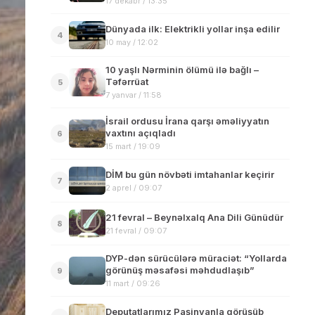
17 dekabr / 13:35
Dünyada ilk: Elektrikli yollar inşa edilir
4
10 may / 12:02
10 yaşlı Nərminin ölümü ilə bağlı –
Təfərrüat
5
7 yanvar / 11:58
İsrail ordusu İrana qarşı əməliyyatın
vaxtını açıqladı
6
15 mart / 19:09
DİM bu gün növbəti imtahanlar keçirir
7
2 aprel / 09:07
21 fevral – Beynəlxalq Ana Dili Günüdür
8
21 fevral / 09:07
DYP-dən sürücülərə müraciət: “Yollarda
görünüş məsafəsi məhdudlaşıb”
9
11 mart / 09:26
Deputatlarımız Paşinyanla görüşüb