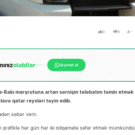
0
0
A
mınız
ola
bilər
Qiymət al
-Bakı marşrutuna artan sərnişin tələbatını təmin etmək
lavə qatar reysləri təyin edib.
dən xəbər verir.
i qrafiklə hər gün hər iki istiqamətə səfər etmək mümkündü