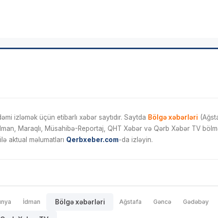
mi izləmək üçün etibarlı xəbər saytıdır. Saytda
Bölgə xəbərləri
(Ağsta
İdman, Maraqlı, Müsahibə-Reportaj, QHT Xəbər və Qərb Xəbər TV bölmələ
ilə aktual məlumatları
Qerbxeber.com
-da izləyin.
ünya
İdman
Bölgə xəbərləri
Ağstafa
Gəncə
Gədəbəy