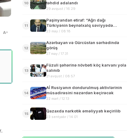
təhdid adalandı
10
29 avqust / 16:29
Paşinyandan etiraf: “Ağrı dağı
Türkiyənin beynəlxalq səviyyədə
11
tanınmış ərazisindədir”
23 may / 08:18
A
Azərbayan və Gürcüstan sərhədində
görüş
12
27 may / 17:31
Füzuli şəhərinə növbəti köç karvanı yola
salınıb
13
21 avqust / 08:57
Aİ Rusiyanın dondurulmuş aktivlərinin
müsadirəsini nəzərdən keçirəcək
14
22 mart / 12:13
Qazaxda narkotik əməliyyatı keçirilib
15
23 sentyabr / 14:01
r.