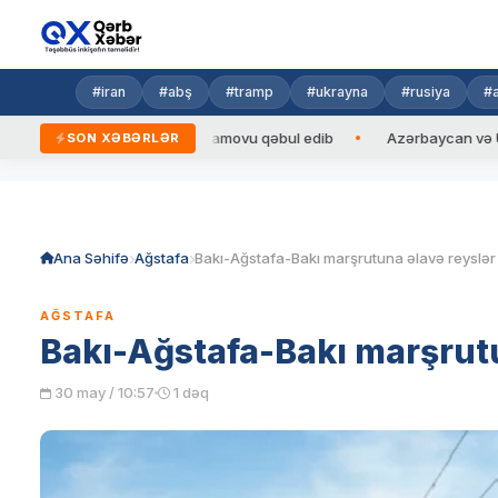
#iran
#abş
#tramp
#ukrayna
#rusiya
#
ezidenti Ceyhun Bayramovu qəbul edib
Azərbaycan və Ukrayna XİN
SON XƏBƏRLƏR
Skip
to
content
Ana Səhifə
Ağstafa
AĞSTAFA
Bakı-Ağstafa-Bakı marşrutun
30 may / 10:57
1 dəq