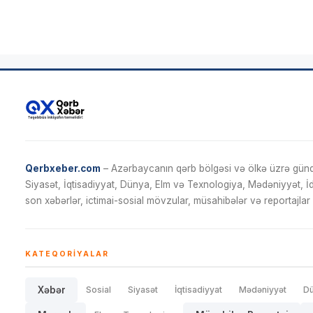
Qerbxeber.com
– Azərbaycanın qərb bölgəsi və ölkə üzrə gündə
Siyasət, İqtisadiyyat, Dünya, Elm və Texnologiya, Mədəniyyət, 
son xəbərlər, ictimai-sosial mövzular, müsahibələr və reportajlar 
KATEQORIYALAR
Xəbər
Sosial
Siyasət
İqtisadiyyat
Mədəniyyət
D