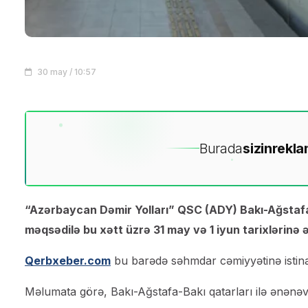
30 may / 10:57
Burada
sizin
rekla
“Azərbaycan Dəmir Yolları” QSC (ADY) Bakı-Ağstafa
məqsədilə bu xətt üzrə 31 may və 1 iyun tarixlərinə ə
Qerbxeber.com
bu barədə səhmdar cəmiyyətinə istina
Məlumata görə, Bakı-Ağstafa-Bakı qatarları ilə ənənəv