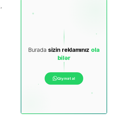
),
Burada
sizin
reklamınız
ola
bilər
Qiymət al