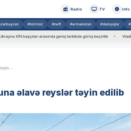
Radio
TV
Info
azərbaycan
#hörmüz
#neft
#ermənistan
#danışıqlar
#
 başçıları arasında geniş tərkibdə görüş keçirilib
Vladimir Putin
Bakı-Ağstafa-Bakı marşrutuna əlavə reyslər təyin edilib
a əlavə reyslər təyin edilib