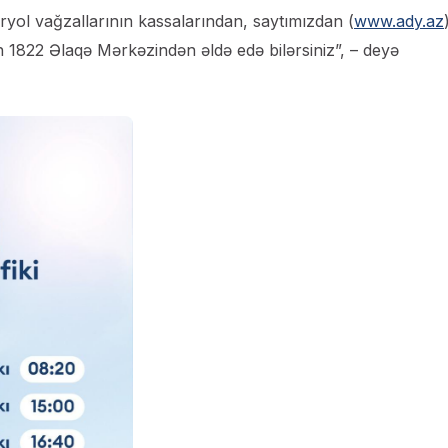
ryol vağzallarının kassalarından, saytımızdan (
www.ady.az
n 1822 Əlaqə Mərkəzindən əldə edə bilərsiniz”, – deyə