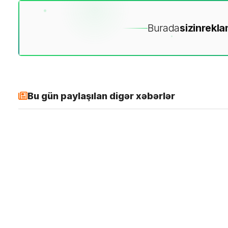
Burada
sizin
rekla
Bu gün paylaşılan digər xəbərlər