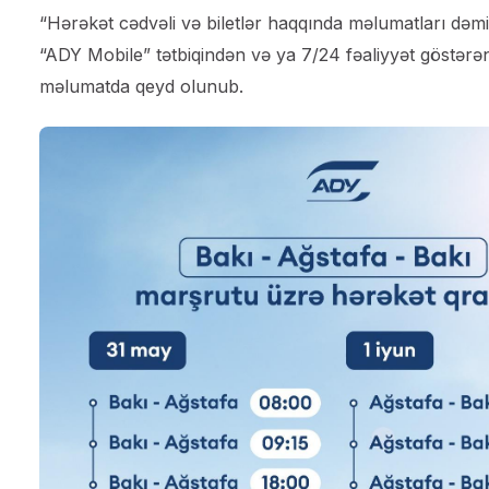
“Hərəkət cədvəli və biletlər haqqında məlumatları dəmi
“ADY Mobile” tətbiqindən və ya 7/24 fəaliyyət göstərə
məlumatda qeyd olunub.