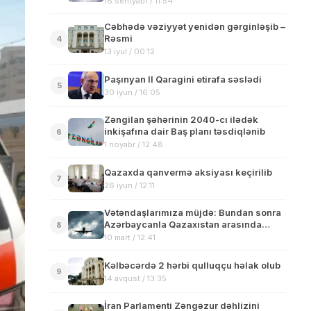
16 sentyabr / 11:54
Cəbhədə vəziyyət yenidən gərginləşib –
Rəsmi
4
13 iyul / 00:12
Paşınyan II Qaragini etirafa səslədi
5
30 iyun / 16:05
Zəngilan şəhərinin 2040-cı ilədək
inkişafına dair Baş planı təsdiqlənib
6
1 noyabr / 12:48
Qazaxda qanvermə aksiyası keçirilib
7
26 iyun / 12:11
Vətəndaşlarımıza müjdə: Bundan sonra
Azərbaycanla Qazaxıstan arasında…
8
10 mart / 12:41
Kəlbəcərdə 2 hərbi qulluqçu həlak olub
9
14 avqust / 13:35
İran Parlamenti Zəngəzur dəhlizini