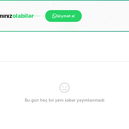
mınız
ola
bilər
Qiymət al
Bu gün heç bir yeni xəbər yayımlanmadı