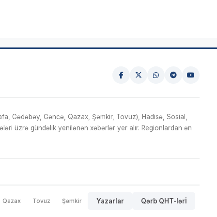
fa, Gədəbəy, Gəncə, Qazax, Şəmkir, Tovuz), Hadisə, Sosial,
ri üzrə gündəlik yenilənən xəbərlər yer alır. Regionlardan ən
Qazax
Tovuz
Şəmkir
Yazarlar
Qərb QHT-lərİ