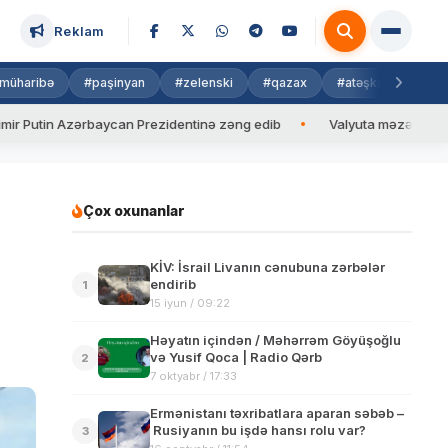
Reklam
müharibə
#paşinyan
#zelenski
#qazax
#atəşkəs
#isra
 Azərbaycan Prezidentinə zəng edib
Valyuta məzənnəsi
Az
Çox oxunanlar
KİV: İsrail Livanın cənubuna zərbələr
endirib
1
15 iyun / 09:22
Həyatın içindən / Məhərrəm Göyüşoğlu
və Yusif Qoca | Radio Qərb
2
7 oktyabr / 17:33
Ermənistanı təxribatlara aparan səbəb –
Rusiyanın bu işdə hansı rolu var?
3