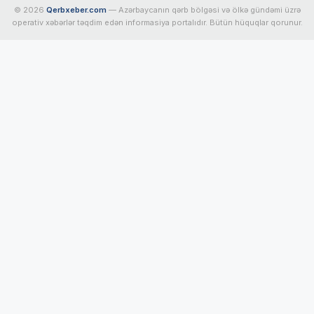
© 2026
Qerbxeber.com
— Azərbaycanın qərb bölgəsi və ölkə gündəmi üzrə
operativ xəbərlər təqdim edən informasiya portalıdır. Bütün hüquqlar qorunur.