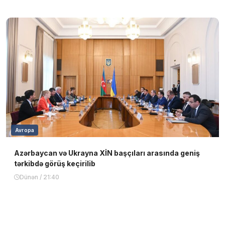
Avropa
Azərbaycan və Ukrayna XİN başçıları arasında geniş
tərkibdə görüş keçirilib
Dünən / 21:40