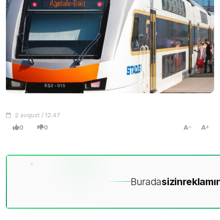
2 avqust / 12:47
0
0
A
A
Burada
sizin
reklamın