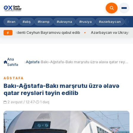
#iran
#abş
#tramp
#ukrayna
#rusiya
#azərbaycan
#h
zidenti Ceyhun Bayramovu qəbul edib
Azərbaycan və Ukrayna XİN başçıl
Skip
to
content
Ana
Ağstafa
Bakı-Ağstafa-Bakı marşrutu üzrə əlavə qatar reysləri təyin edilib
Səhifə
AĞSTAFA
Bakı-Ağstafa-Bakı marşrutu üzrə əlavə
qatar reysləri təyin edilib
2 avqust / 12:47
1 dəq