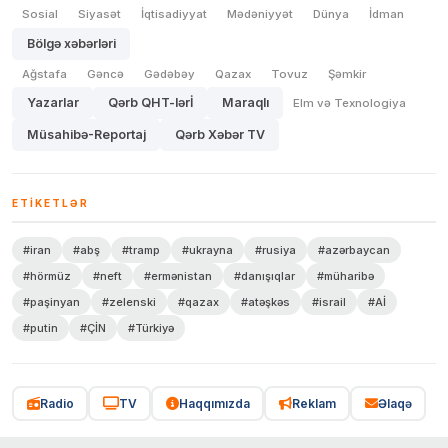
Sosial
Siyasət
İqtisadiyyat
Mədəniyyət
Dünya
İdman
Bölgə xəbərləri
Ağstafa
Gəncə
Gədəbəy
Qazax
Tovuz
Şəmkir
Yazarlar
Qərb QHT-lərİ
Maraqlı
Elm və Texnologiya
Müsahibə-Reportaj
Qərb Xəbər TV
ETIKETLƏR
#iran
#abş
#tramp
#ukrayna
#rusiya
#azərbaycan
#hörmüz
#neft
#ermənistan
#danışıqlar
#müharibə
#paşinyan
#zelenski
#qazax
#atəşkəs
#israil
#Aİ
#putin
#ÇİN
#Türkiyə
Radio
TV
Haqqımızda
Reklam
Əlaqə