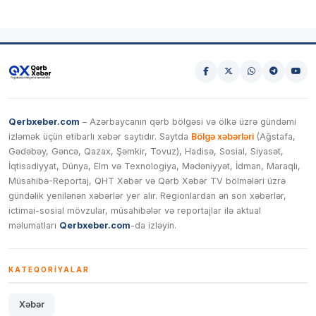
Qerbxeber.com
– Azərbaycanın qərb bölgəsi və ölkə üzrə gündəmi
izləmək üçün etibarlı xəbər saytıdır. Saytda
Bölgə xəbərləri
(Ağstafa,
Gədəbəy, Gəncə, Qazax, Şəmkir, Tovuz), Hadisə, Sosial, Siyasət,
İqtisadiyyat, Dünya, Elm və Texnologiya, Mədəniyyət, İdman, Maraqlı,
Müsahibə-Reportaj, QHT Xəbər və Qərb Xəbər TV bölmələri üzrə
gündəlik yenilənən xəbərlər yer alır. Regionlardan ən son xəbərlər,
ictimai-sosial mövzular, müsahibələr və reportajlar ilə aktual
məlumatları
Qerbxeber.com
-da izləyin.
KATEQORIYALAR
Xəbər