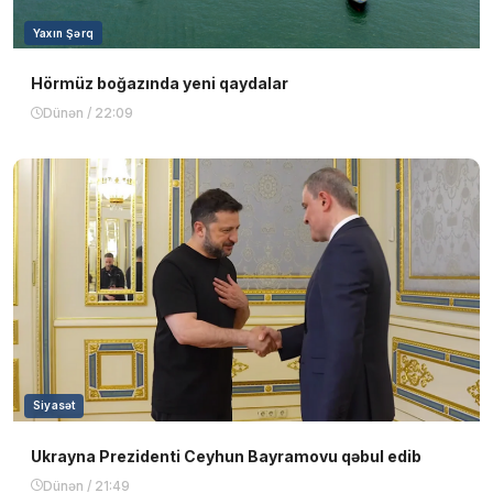
Yaxın Şərq
Hörmüz boğazında yeni qaydalar
Dünən / 22:09
Siyasət
Ukrayna Prezidenti Ceyhun Bayramovu qəbul edib
Dünən / 21:49