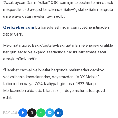
“Azərbaycan Dəmir Yolları” QSC sərnişin tələbatını təmin etmək
məqsədilə 5-6 avqust tarixlərində Bakı-Ağstafa-Bakı marşrutu
üzrə əlavə qatar reysləri təyin edib.
Qerbxeber.com
bu barədə səhmdar cəmiyyətinə istinadən
xəbər verir.
Məlumata görə, Bakı-Ağstafa-Bakı qatarları ilə ənənəvi qrafiklə
hər gün səhər və axşam saatlarında hər iki istiqamətə səfər
etmək mümkündür.
“Hərəkət cədvəli və biletlər haqqında məlumatları dəmiryol
vağzallarının kassalarından, saytımızdan, “ADY Mobile”
tətbiqindən və ya 7/24 fəaliyyət göstərən 1822 Əlaqə
Mərkəzindən əldə edə bilərsiniz”, – deyə məlumatda qeyd
edilib.
PAYLAŞ