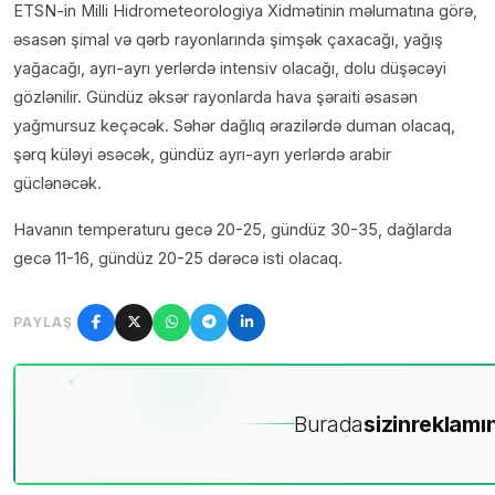
ETSN-in Milli Hidrometeorologiya Xidmətinin məlumatına görə,
əsasən şimal və qərb rayonlarında şimşək çaxacağı, yağış
yağacağı, ayrı-ayrı yerlərdə intensiv olacağı, dolu düşəcəyi
gözlənilir. Gündüz əksər rayonlarda hava şəraiti əsasən
yağmursuz keçəcək. Səhər dağlıq ərazilərdə duman olacaq,
şərq küləyi əsəcək, gündüz ayrı-ayrı yerlərdə arabir
güclənəcək.
Havanın temperaturu gecə 20-25, gündüz 30-35, dağlarda
gecə 11-16, gündüz 20-25 dərəcə isti olacaq.
PAYLAŞ
Burada
sizin
reklamın