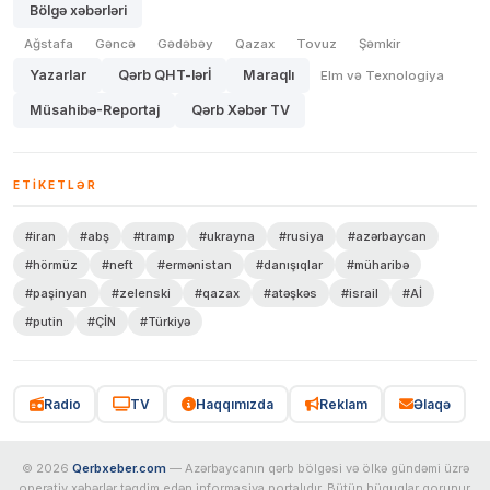
Bölgə xəbərləri
Ağstafa
Gəncə
Gədəbəy
Qazax
Tovuz
Şəmkir
Yazarlar
Qərb QHT-lərİ
Maraqlı
Elm və Texnologiya
Müsahibə-Reportaj
Qərb Xəbər TV
ETIKETLƏR
#iran
#abş
#tramp
#ukrayna
#rusiya
#azərbaycan
#hörmüz
#neft
#ermənistan
#danışıqlar
#müharibə
#paşinyan
#zelenski
#qazax
#atəşkəs
#israil
#Aİ
#putin
#ÇİN
#Türkiyə
Radio
TV
Haqqımızda
Reklam
Əlaqə
© 2026
Qerbxeber.com
— Azərbaycanın qərb bölgəsi və ölkə gündəmi üzrə
operativ xəbərlər təqdim edən informasiya portalıdır. Bütün hüquqlar qorunur.