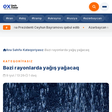
#iran
#abş
#tramp
#ukrayna
#rusiya
#azərbaycan
#h
Ukrayna Prezidenti Ceyhun Bayramovu qəbul edib
Azərbaycan və Ukrayn
Skip
to
content
Ana Səhifə
Kateqoriyasız
Bəzi rayonlarda yağış yağacaq
KATEQORIYASIZ
Bəzi rayonlarda yağış yağacaq
9 iyul / 13:26
1 dəq