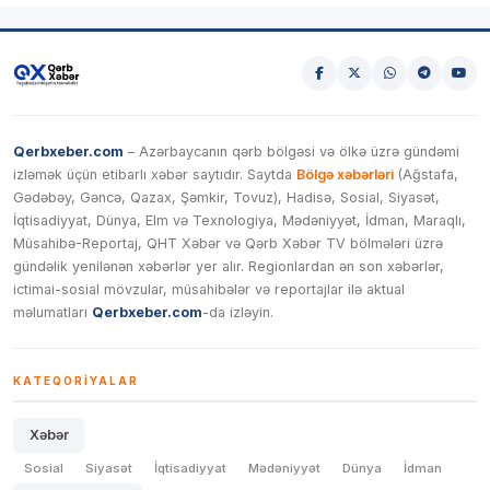
Qerbxeber.com
– Azərbaycanın qərb bölgəsi və ölkə üzrə gündəmi
izləmək üçün etibarlı xəbər saytıdır. Saytda
Bölgə xəbərləri
(Ağstafa,
Gədəbəy, Gəncə, Qazax, Şəmkir, Tovuz), Hadisə, Sosial, Siyasət,
İqtisadiyyat, Dünya, Elm və Texnologiya, Mədəniyyət, İdman, Maraqlı,
Müsahibə-Reportaj, QHT Xəbər və Qərb Xəbər TV bölmələri üzrə
gündəlik yenilənən xəbərlər yer alır. Regionlardan ən son xəbərlər,
ictimai-sosial mövzular, müsahibələr və reportajlar ilə aktual
məlumatları
Qerbxeber.com
-da izləyin.
KATEQORIYALAR
Xəbər
Sosial
Siyasət
İqtisadiyyat
Mədəniyyət
Dünya
İdman