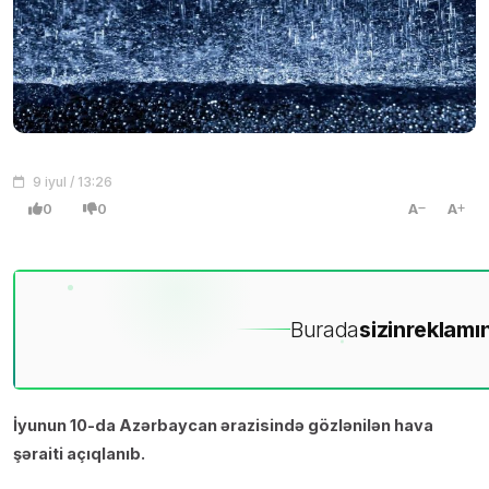
9 iyul / 13:26
0
0
A
A
Burada
sizin
reklamın
İyunun 10-da Azərbaycan ərazisində gözlənilən hava
şəraiti açıqlanıb.