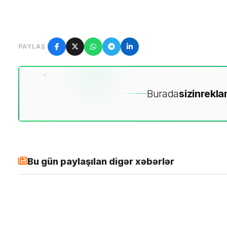
PAYLAŞ
Burada
sizin
rekla
Bu gün paylaşılan digər xəbərlər