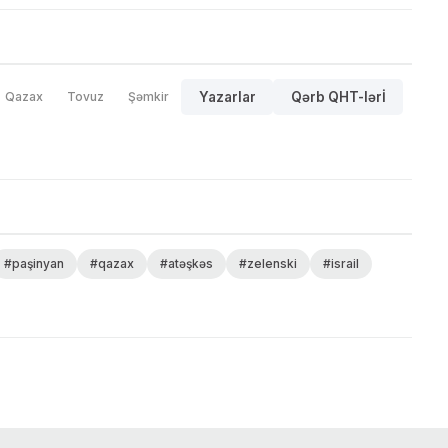
Qazax
Tovuz
Şəmkir
Yazarlar
Qərb QHT-lərİ
#paşinyan
#qazax
#atəşkəs
#zelenski
#israil