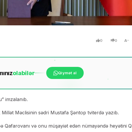
0
0
A
mınız
ola
bilər
Qiymət al
” imzalanıb.
illət Məclisinin sədri Mustafa Şəntop tviterdə yazıb.
hibə Qafarovanı və onu müşayiət edən nümayəndə heyətini Q