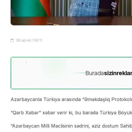
28 aprel / 09:11
Burada
sizin
rekla
Azərbaycanla Türkiyə arasında “Əməkdaşlıq Protokolu
“Qərb Xəbər” xəbər verir ki, bu barədə Türkiyə Böyük M
“Azərbaycan Milli Məclisinin sədrini, əziz dostum Sa