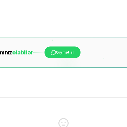
mınız
ola
bilər
Qiymət al