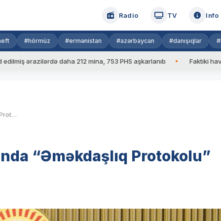
Radio
TV
Info
eft
#hörmüz
#ermənistan
#azərbaycan
#danışıqlar
#
ərazilərdə daha 212 mina, 753 PHS aşkarlanıb
Faktiki hava: 39 də
Azərbaycanla Türkiyə arasında “Əməkdaşlıq Protokolu” imzalanıb
ında “Əməkdaşlıq Protokolu”