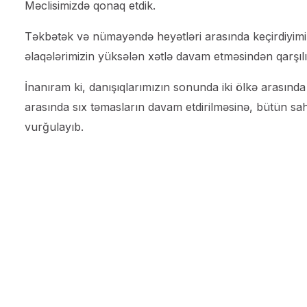
Məclisimizdə qonaq etdik.
Təkbətək və nümayəndə heyətləri arasında keçirdiyimiz 
əlaqələrimizin yüksələn xətlə davam etməsindən qarşı
İnanıram ki, danışıqlarımızın sonunda iki ölkə arasın
arasında sıx təmasların davam etdirilməsinə, bütün s
vurğulayıb.