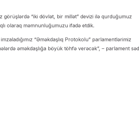
görüşlərdə “iki dövlət, bir millət” devizi ilə qurduğumuz
lıqlı olaraq məmnunluğumuzu ifadə etdik.
da imzaladığımız “Əməkdaşlıq Protokolu” parlamentlərimiz
ahələrdə əməkdaşlığa böyük töhfə verəcək”, – parlament səd