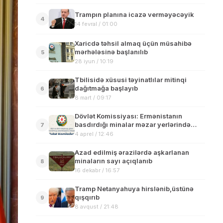
Trampın planına icazə verməyəcəyik
4
14 fevral / 01:00
Xaricdə təhsil almaq üçün müsahibə
mərhələsinə başlanılıb
5
28 iyun / 10:19
Tbilisidə xüsusi təyinatlılar mitinqi
dağıtmağa başlayıb
6
8 mart / 09:17
Dövlət Komissiyası: Ermənistanın
basdırdığı minalar məzar yerlərində
7
axtarış və qazıntı işlərinin aparılmasına
4 aprel / 12:46
maneə yaradır
Azad edilmiş ərazilərdə aşkarlanan
minaların sayı açıqlanıb
8
16 dekabr / 16:57
Tramp Netanyahuya hirslənib,üstünə
qışqırıb
9
8 avqust / 21:48