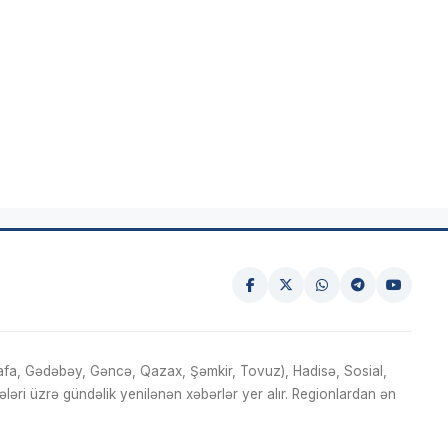
fa, Gədəbəy, Gəncə, Qazax, Şəmkir, Tovuz), Hadisə, Sosial,
ri üzrə gündəlik yenilənən xəbərlər yer alır. Regionlardan ən