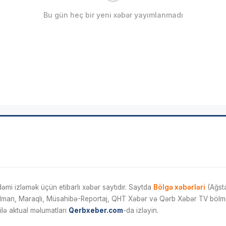
Bu gün heç bir yeni xəbər yayımlanmadı
mi izləmək üçün etibarlı xəbər saytıdır. Saytda
Bölgə xəbərləri
(Ağsta
İdman, Maraqlı, Müsahibə-Reportaj, QHT Xəbər və Qərb Xəbər TV bölmələ
ilə aktual məlumatları
Qerbxeber.com
-da izləyin.