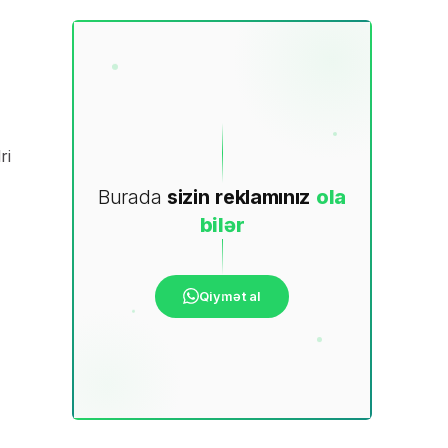
ri
Burada
sizin
reklamınız
ola
bilər
Qiymət al