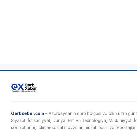
Qerbxeber.com
– Azərbaycanın qərb bölgəsi və ölkə üzrə gündə
Siyasət, İqtisadiyyat, Dünya, Elm və Texnologiya, Mədəniyyət, 
son xəbərlər, ictimai-sosial mövzular, müsahibələr və reportajlar 