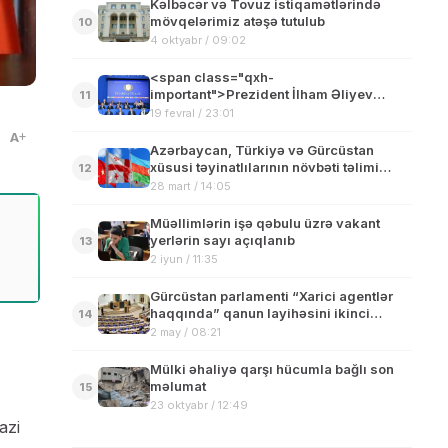
Kəlbəcər və Tovuz istiqamətlərində
mövqelərimiz atəşə tutulub
10
4 oktyabr / 09:02
<span class="qxh-
important">Prezident İlham Əliyev
11
Vaşinqtonda “Sülh Şurası”nın iclasında
19 fevral / 23:01
iştirak edir</span>
A
Azərbaycan, Türkiyə və Gürcüstan
xüsusi təyinatlılarının növbəti təlimi
12
keçiriləcək
28 mart / 14:05
Müəllimlərin işə qəbulu üzrə vakant
yerlərin sayı açıqlanıb
13
2 iyun / 11:35
Gürcüstan parlamenti “Xarici agentlər
haqqında” qanun layihəsini ikinci
14
oxunuşda dəstəkləyib
2 may / 08:21
Mülki əhaliyə qarşı hücumla bağlı son
məlumat
15
23 oktyabr / 12:49
azi