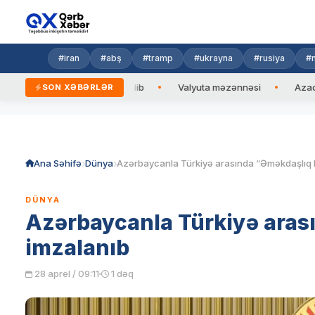
#iran
#abş
#tramp
#ukrayna
#rusiya
#n
 Prezidentinə zəng edib
Valyuta məzənnəsi
Azad edilmiş 
SON XƏBƏRLƏR
Skip
to
content
Ana Səhifə
Dünya
DÜNYA
Azərbaycanla Türkiyə aras
imzalanıb
28 aprel / 09:11
1 dəq