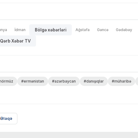
ünya
İdman
Bölgə xəbərləri
Ağstafa
Gəncə
Gədəbəy
Qərb Xəbər TV
hörmüz
#ermənistan
#azərbaycan
#danışıqlar
#müharibə
Əlaqə