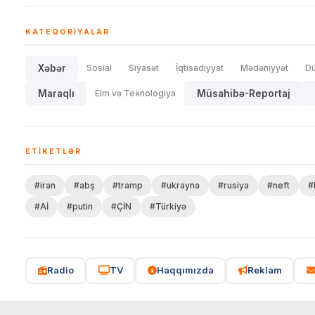
KATEQORIYALAR
Xəbər
Sosial
Siyasət
İqtisadiyyat
Mədəniyyət
D
Maraqlı
Elm və Texnologiya
Müsahibə-Reportaj
ETIKETLƏR
#iran
#abş
#tramp
#ukrayna
#rusiya
#neft
#
#Aİ
#putin
#ÇİN
#Türkiyə
Radio
TV
Haqqımızda
Reklam