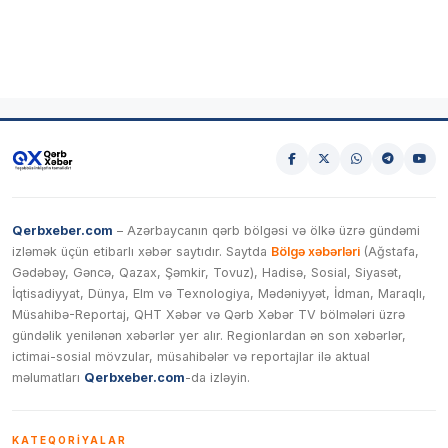
Qerbxeber.com
– Azərbaycanın qərb bölgəsi və ölkə üzrə gündəmi
izləmək üçün etibarlı xəbər saytıdır. Saytda
Bölgə xəbərləri
(Ağstafa,
Gədəbəy, Gəncə, Qazax, Şəmkir, Tovuz), Hadisə, Sosial, Siyasət,
İqtisadiyyat, Dünya, Elm və Texnologiya, Mədəniyyət, İdman, Maraqlı,
Müsahibə-Reportaj, QHT Xəbər və Qərb Xəbər TV bölmələri üzrə
gündəlik yenilənən xəbərlər yer alır. Regionlardan ən son xəbərlər,
ictimai-sosial mövzular, müsahibələr və reportajlar ilə aktual
məlumatları
Qerbxeber.com
-da izləyin.
KATEQORIYALAR