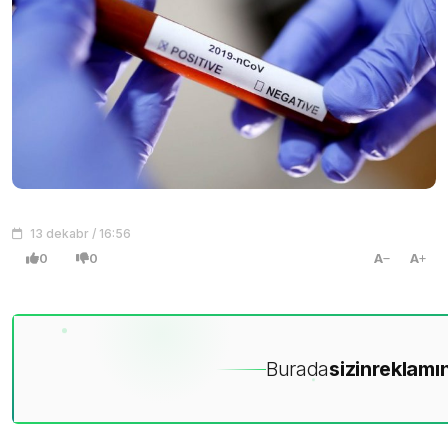
13 dekabr / 16:56
0
0
A
A
Burada
sizin
reklamın