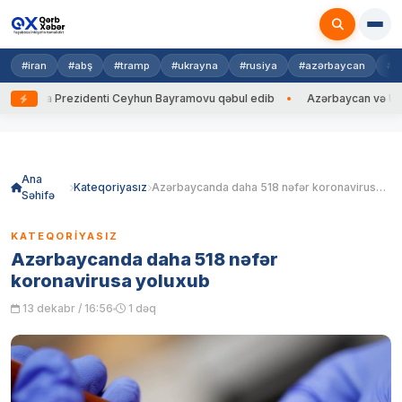
#iran
#abş
#tramp
#ukrayna
#rusiya
#azərbaycan
#h
rayna Prezidenti Ceyhun Bayramovu qəbul edib
Azərbaycan və Ukrayna 
Skip
to
content
Ana
Kateqoriyasız
Azərbaycanda daha 518 nəfər koronavirusa yoluxub
Səhifə
KATEQORIYASIZ
Azərbaycanda daha 518 nəfər
koronavirusa yoluxub
13 dekabr / 16:56
1 dəq