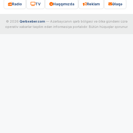
Radio
TV
Haqqımızda
Reklam
Əlaqə
© 2026
Qerbxeber.com
— Azərbaycanın qərb bölgəsi və ölkə gündəmi üzrə
operativ xəbərlər təqdim edən informasiya portalıdır. Bütün hüquqlar qorunur.