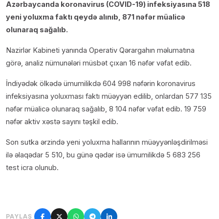
Azərbaycanda koronavirus (COVID-19) infeksiyasına 518
yeni yoluxma faktı qeydə alınıb, 871 nəfər müalicə
olunaraq sağalıb.
Nazirlər Kabineti yanında Operativ Qərargahın məlumatına
görə, analiz nümunələri müsbət çıxan 16 nəfər vəfat edib.
İndiyədək ölkədə ümumilikdə 604 998 nəfərin koronavirus
infeksiyasına yoluxması faktı müəyyən edilib, onlardan 577 135
nəfər müalicə olunaraq sağalıb, 8 104 nəfər vəfat edib. 19 759
nəfər aktiv xəstə sayını təşkil edib.
Son sutka ərzində yeni yoluxma hallarının müəyyənləşdirilməsi
ilə əlaqədar 5 510, bu günə qədər isə ümumilikdə 5 683 256
test icra olunub.
PAYLAŞ