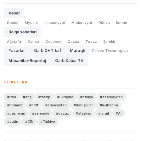
Xəbər
Sosial
Siyasət
İqtisadiyyat
Mədəniyyət
Dünya
İdman
Bölgə xəbərləri
Ağstafa
Gəncə
Gədəbəy
Qazax
Tovuz
Şəmkir
Yazarlar
Qərb QHT-lərİ
Maraqlı
Elm və Texnologiya
Müsahibə-Reportaj
Qərb Xəbər TV
ETIKETLƏR
#iran
#abş
#tramp
#ukrayna
#rusiya
#azərbaycan
#hörmüz
#neft
#ermənistan
#danışıqlar
#müharibə
#paşinyan
#zelenski
#qazax
#atəşkəs
#israil
#Aİ
#putin
#ÇİN
#Türkiyə