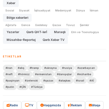
Xəbər
Sosial
Siyasət
İqtisadiyyat
Mədəniyyət
Dünya
İdman
Bölgə xəbərləri
Ağstafa
Gəncə
Gədəbəy
Qazax
Tovuz
Şəmkir
Yazarlar
Qərb QHT-lərİ
Maraqlı
Elm və Texnologiya
Müsahibə-Reportaj
Qərb Xəbər TV
ETIKETLƏR
#iran
#abş
#tramp
#ukrayna
#rusiya
#azərbaycan
#neft
#hörmüz
#ermənistan
#danışıqlar
#müharibə
#paşinyan
#zelenski
#qazax
#atəşkəs
#israil
#Aİ
#putin
#ÇİN
#Türkiyə
Radio
TV
Haqqımızda
Reklam
Əlaqə