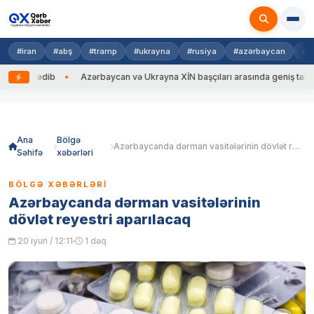
#iran
#abş
#tramp
#ukrayna
#rusiya
#azərbaycan
#n
ul edib
Azərbaycan və Ukrayna XİN başçıları arasında geniş tərkibdə gö
Skip
to
content
Ana
Bölgə
Azərbaycanda dərman vasitələrinin dövlət reyestri aparılacaq
Səhifə
xəbərləri
BÖLGƏ XƏBƏRLƏRI
Azərbaycanda dərman vasitələrinin
dövlət reyestri aparılacaq
20 iyun / 12:11
1 dəq