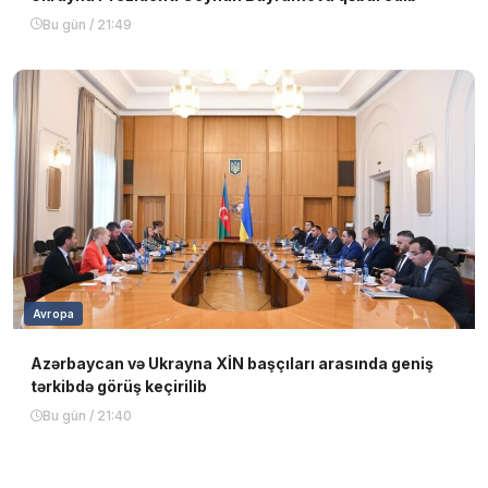
Bu gün / 21:49
Avropa
Azərbaycan və Ukrayna XİN başçıları arasında geniş
tərkibdə görüş keçirilib
Bu gün / 21:40