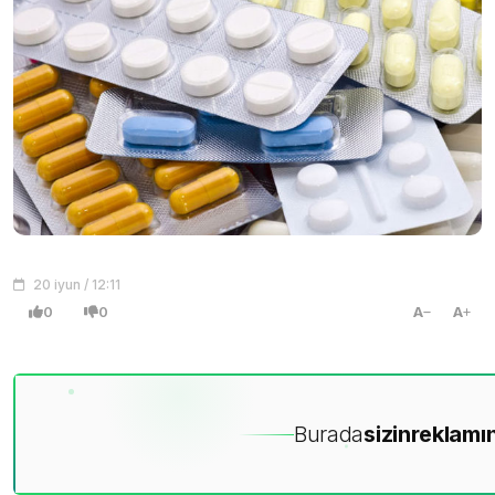
20 iyun / 12:11
0
0
A
A
Burada
sizin
reklamın