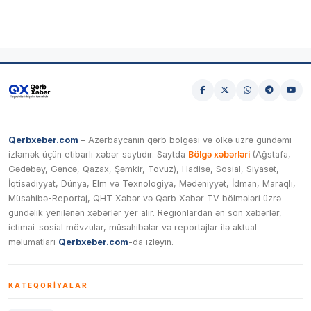
Qerbxeber.com
– Azərbaycanın qərb bölgəsi və ölkə üzrə gündəmi
izləmək üçün etibarlı xəbər saytıdır. Saytda
Bölgə xəbərləri
(Ağstafa,
Gədəbəy, Gəncə, Qazax, Şəmkir, Tovuz), Hadisə, Sosial, Siyasət,
İqtisadiyyat, Dünya, Elm və Texnologiya, Mədəniyyət, İdman, Maraqlı,
Müsahibə-Reportaj, QHT Xəbər və Qərb Xəbər TV bölmələri üzrə
gündəlik yenilənən xəbərlər yer alır. Regionlardan ən son xəbərlər,
ictimai-sosial mövzular, müsahibələr və reportajlar ilə aktual
məlumatları
Qerbxeber.com
-da izləyin.
KATEQORIYALAR