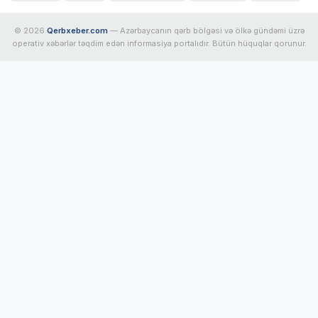
© 2026
Qerbxeber.com
— Azərbaycanın qərb bölgəsi və ölkə gündəmi üzrə
operativ xəbərlər təqdim edən informasiya portalıdır. Bütün hüquqlar qorunur.