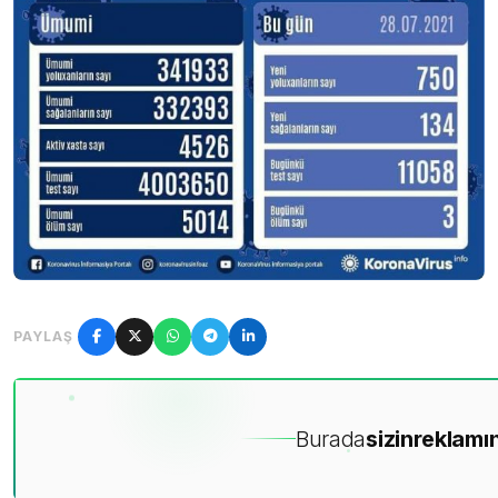
PAYLAŞ
Burada
sizin
reklamın