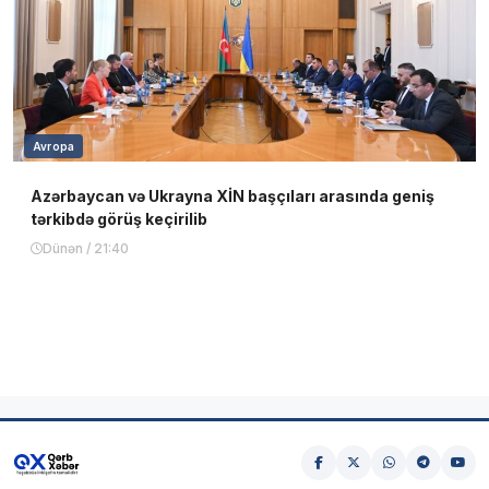
Avropa
Azərbaycan və Ukrayna XİN başçıları arasında geniş
tərkibdə görüş keçirilib
Dünən / 21:40