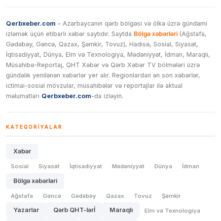
Qerbxeber.com
– Azərbaycanın qərb bölgəsi və ölkə üzrə gündəmi
izləmək üçün etibarlı xəbər saytıdır. Saytda
Bölgə xəbərləri
(Ağstafa,
Gədəbəy, Gəncə, Qazax, Şəmkir, Tovuz), Hadisə, Sosial, Siyasət,
İqtisadiyyat, Dünya, Elm və Texnologiya, Mədəniyyət, İdman, Maraqlı,
Müsahibə-Reportaj, QHT Xəbər və Qərb Xəbər TV bölmələri üzrə
gündəlik yenilənən xəbərlər yer alır. Regionlardan ən son xəbərlər,
ictimai-sosial mövzular, müsahibələr və reportajlar ilə aktual
məlumatları
Qerbxeber.com
-da izləyin.
KATEQORIYALAR
Xəbər
Sosial
Siyasət
İqtisadiyyat
Mədəniyyət
Dünya
İdman
Bölgə xəbərləri
Ağstafa
Gəncə
Gədəbəy
Qazax
Tovuz
Şəmkir
Yazarlar
Qərb QHT-lərİ
Maraqlı
Elm və Texnologiya