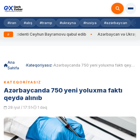
#iran
#abş
#tramp
#ukrayna
#rusiya
#azərbaycan
#h
ezidenti Ceyhun Bayramovu qəbul edib
Azərbaycan və Ukrayna XİN başç
Skip
to
content
Ana
Kateqoriyasız
Azərbaycanda 750 yeni yoluxma faktı qeydə alınıb
Səhifə
KATEQORIYASIZ
Azərbaycanda 750 yeni yoluxma faktı
qeydə alınıb
28 iyul / 17:51
1 dəq