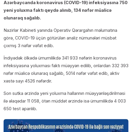
Azərbaycanda koronavirus (COVID-19) infeksiyasına 750
yeni yoluxma faktı qeydə alınıb, 134 nəfər müalicə
olunaraq sağalıb.
Nazirlər Kabineti yanında Operativ Qərargahın məlumatına
görə, COVID-19 üçün götürülən analiz nümunələri müsbət
çıxmış 3 nəfər vəfat edib.
İndiyədək ölkədə ümumilikdə 341 933 nəfərin koronavirus
infeksiyasına yoluxması faktı müəyyən edilib, onlardan 332 393
nəfər müalicə olunaraq sağalıb, 5014 nəfər vəfat edib, aktiv
xəstə sayı 4526 nəfərdir.
Son sutka ərzində yeni yoluxma hallarının müəyyənləşdirilməsi
ilə əlaqədar 11 058, ötən müddət ərzində isə ümumilikdə 4 003
650 test aparılıb.