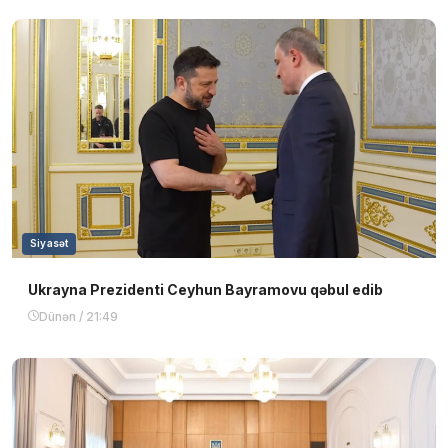
Siyasət
Ukrayna Prezidenti Ceyhun Bayramovu qəbul edib
Dünən / 21:49