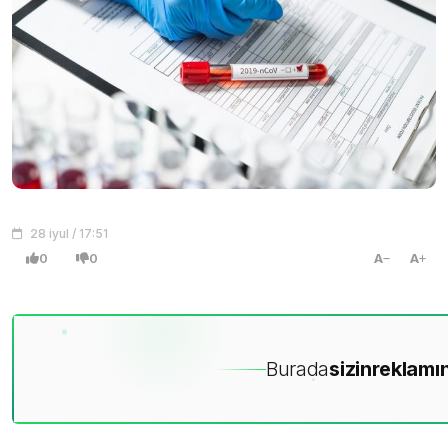
28 iyul / 17:51
0
0
A
A
Burada
sizin
reklamın