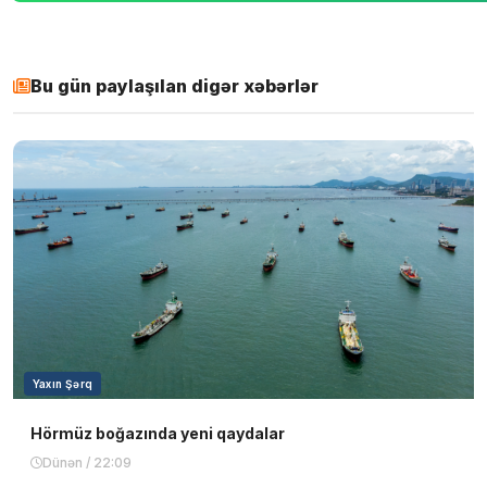
Bu gün paylaşılan digər xəbərlər
Yaxın Şərq
Hörmüz boğazında yeni qaydalar
Dünən / 22:09