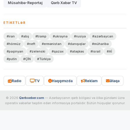
Müsahibə-Reportaj
Qərb Xəbər TV
ETIKETLƏR
#iran
#abş
#tramp
#ukrayna
#rusiya
#azərbaycan
#hörmüz
#neft
#ermənistan
#danışıqlar
#müharibə
#paşinyan
#zelenski
#qazax
#atəşkəs
#israil
#Aİ
#putin
#ÇİN
#Türkiyə
Radio
TV
Haqqımızda
Reklam
Əlaqə
© 2026
Qerbxeber.com
— Azərbaycanın qərb bölgəsi və ölkə gündəmi üzrə
operativ xəbərlər təqdim edən informasiya portalıdır. Bütün hüquqlar qorunur.