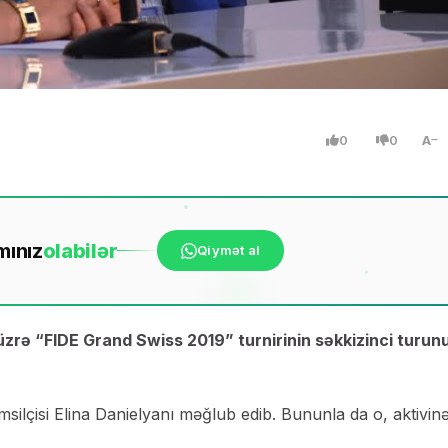
0
0
A
mınız
ola
bilər
Qiymət al
zrə “FIDE Grand Swiss 2019” turnirinin səkkizinci turun
ilçisi Elina Danielyanı məğlub edib. Bununla da o, aktivinə