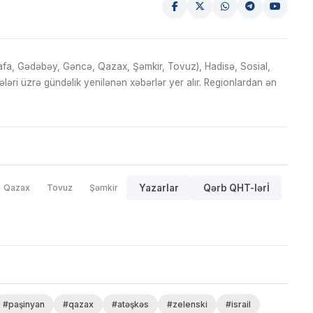
fa, Gədəbəy, Gəncə, Qazax, Şəmkir, Tovuz), Hadisə, Sosial,
ri üzrə gündəlik yenilənən xəbərlər yer alır. Regionlardan ən
Qazax
Tovuz
Şəmkir
Yazarlar
Qərb QHT-lərİ
#paşinyan
#qazax
#atəşkəs
#zelenski
#israil