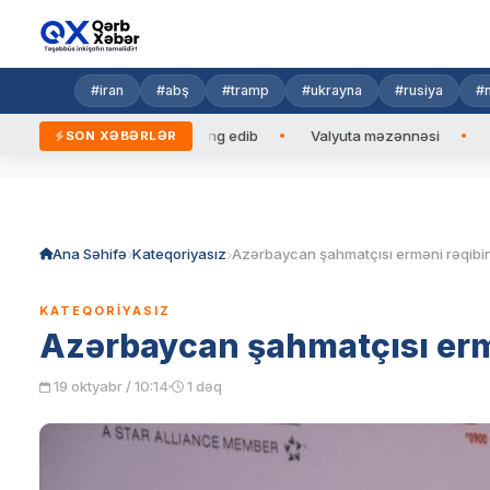
#iran
#abş
#tramp
#ukrayna
#rusiya
#n
rbaycan Prezidentinə zəng edib
Valyuta məzənnəsi
Azad e
SON XƏBƏRLƏR
Skip
to
content
Ana Səhifə
Kateqoriyasız
Azərbaycan şahmatçısı erməni rəqibin
KATEQORIYASIZ
Azərbaycan şahmatçısı ermə
19 oktyabr / 10:14
1 dəq