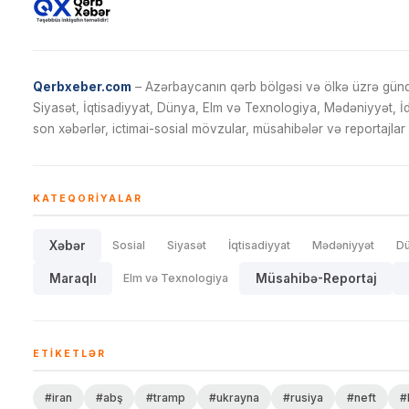
Qerbxeber.com
– Azərbaycanın qərb bölgəsi və ölkə üzrə gündə
Siyasət, İqtisadiyyat, Dünya, Elm və Texnologiya, Mədəniyyət, 
son xəbərlər, ictimai-sosial mövzular, müsahibələr və reportajlar 
KATEQORIYALAR
Xəbər
Sosial
Siyasət
İqtisadiyyat
Mədəniyyət
D
Maraqlı
Elm və Texnologiya
Müsahibə-Reportaj
ETIKETLƏR
#iran
#abş
#tramp
#ukrayna
#rusiya
#neft
#