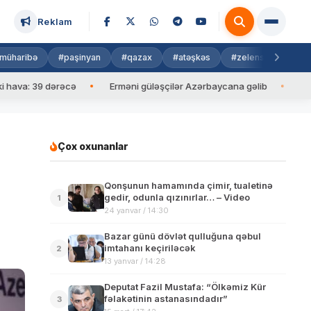
Reklam
müharibə
#paşinyan
#qazax
#atəşkəs
#zelenski
#isra
: 39 dərəcə
Erməni güləşçilər Azərbaycana gəlib
İlham Əliy
Çox oxunanlar
Qonşunun hamamında çimir, tualetinə
gedir, odunla qızınırlar… – Video
1
24 yanvar / 14:30
Bazar günü dövlət qulluğuna qəbul
imtahanı keçiriləcək
2
13 yanvar / 14:28
Deputat Fazil Mustafa: “Ölkəmiz Kür
fəlakətinin astanasındadır”
3