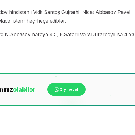
 hindistanlı Vidit Santoş Gujrathi, Nicat Abbasov Pavel
Macarıstan) heç-heçə ediblər.
N.Abbasov hərəyə 4,5, E.Səfərli və V.Durarbəyli isə 4 xa
mınız
ola
bilər
Qiymət al