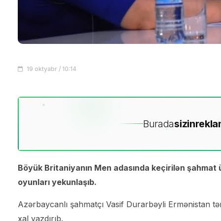
19 oktyabr / 10:14
Burada
sizin
rekla
Böyük Britaniyanın Men adasında keçirilən şahmat ü
oyunları yekunlaşıb.
Azərbaycanlı şahmatçı Vasif Durarbəyli Ermənistan təms
xal yazdırıb.