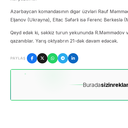
Azərbaycan komandasının digər üzvləri Rauf Məmmədov
Eljanov (Ukrayna), Eltac Səfərli isə Ferenc Berkeslə (
Qeyd edək ki, səkkiz turun yekununda R.Məmmədov və 
qazanıblar. Yarış oktyabrın 21-dək davam edəcək.
PAYLAŞ
Burada
sizin
rekla