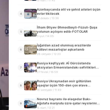
15 mart / 17:42
Azərbaycanda əlil və şəhid ailələri üçün
evlər tikiləcək
4
21 dekabr / 13:36
İlham Əliyev Əhmədbəyli-Füzuli-Şuşa
yolunun açılışını edib-FOTOLAR
5
3 iyul / 14:05
İşğaldan azad olunmuş ərazilərdə
kütləvi məzarlıqlar aşkarlanıb
6
28 oktyabr / 12:20
Rusiya kəşfiyyatı: Aİ Gürcüstanda
aksiyaları Ermənistandakı səfirlikləri
7
vasitəsilə maliyyələşdirir
27 fevral / 16:59
Rusiya Ukraynadan əsir götürülən
uşaqlar üçün 150-dən çox əlavə
8
düşərgə yaradıb
16 sentyabr / 11:49
Novruz bayramı ilə əlaqədar Bakı-
Ağstafa marşrutu üzrə qatar reyslərinin
9
sayı intensivləşdirilir
15 mart / 13:21