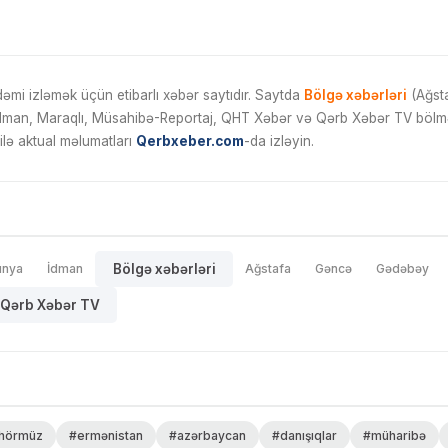
mi izləmək üçün etibarlı xəbər saytıdır. Saytda
Bölgə xəbərləri
(Ağsta
İdman, Maraqlı, Müsahibə-Reportaj, QHT Xəbər və Qərb Xəbər TV bölmələ
ilə aktual məlumatları
Qerbxeber.com
-da izləyin.
ünya
İdman
Bölgə xəbərləri
Ağstafa
Gəncə
Gədəbəy
Qərb Xəbər TV
hörmüz
#ermənistan
#azərbaycan
#danışıqlar
#müharibə