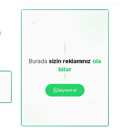
l
Burada
sizin
reklamınız
ola
bilər
Qiymət al