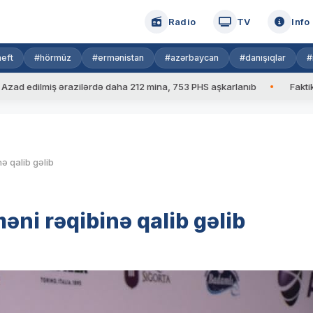
Radio
TV
Info
eft
#hörmüz
#ermənistan
#azərbaycan
#danışıqlar
#
dilmiş ərazilərdə daha 212 mina, 753 PHS aşkarlanıb
Faktiki hava
ə qalib gəlib
ni rəqibinə qalib gəlib