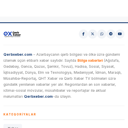
Qerbxeber.com
– Azərbaycanın qərb bölgəsi və ölkə üzrə gündəmi
izləmək üçün etibarlı xəbər saytıdır. Saytda
Bölgə xəbərləri
(Ağstafa,
Gədəbəy, Gəncə, Qazax, Şəmkir, Tovuz), Hadisə, Sosial, Siyasət,
İqtisadiyyat, Dünya, Elm və Texnologiya, Mədəniyyət, İdman, Maraqlı,
Müsahibə-Reportaj, QHT Xəbər və Qərb Xəbər TV bölmələri üzrə
gündəlik yenilənən xəbərlər yer alır. Regionlardan ən son xəbərlər,
ictimai-sosial mövzular, müsahibələr və reportajlar ilə aktual
məlumatları
Qerbxeber.com
-da izləyin.
KATEQORIYALAR