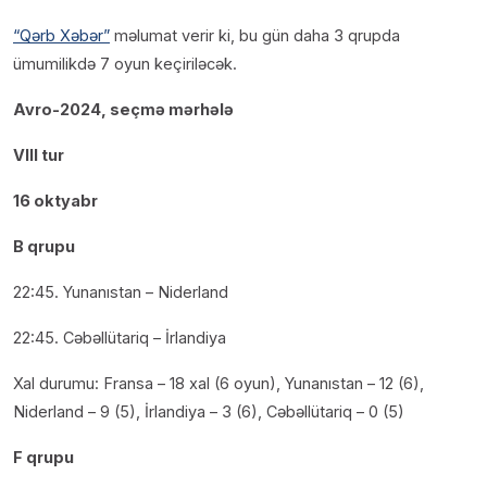
“Qərb Xəbər”
məlumat verir ki, bu gün daha 3 qrupda
ümumilikdə 7 oyun keçiriləcək.
Avro-2024, seçmə mərhələ
VIII tur
16 oktyabr
B qrupu
22:45. Yunanıstan – Niderland
22:45. Cəbəllütariq – İrlandiya
Xal durumu: Fransa – 18 xal (6 oyun), Yunanıstan – 12 (6),
Niderland – 9 (5), İrlandiya – 3 (6), Cəbəllütariq – 0 (5)
F qrupu