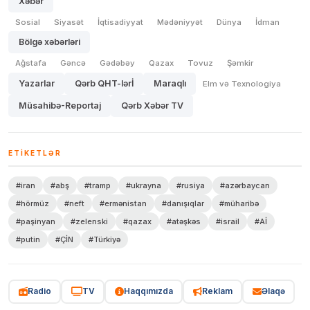
Xəbər
Sosial
Siyasət
İqtisadiyyat
Mədəniyyət
Dünya
İdman
Bölgə xəbərləri
Ağstafa
Gəncə
Gədəbəy
Qazax
Tovuz
Şəmkir
Yazarlar
Qərb QHT-lərİ
Maraqlı
Elm və Texnologiya
Müsahibə-Reportaj
Qərb Xəbər TV
ETIKETLƏR
#iran
#abş
#tramp
#ukrayna
#rusiya
#azərbaycan
#hörmüz
#neft
#ermənistan
#danışıqlar
#müharibə
#paşinyan
#zelenski
#qazax
#atəşkəs
#israil
#Aİ
#putin
#ÇİN
#Türkiyə
Radio
TV
Haqqımızda
Reklam
Əlaqə