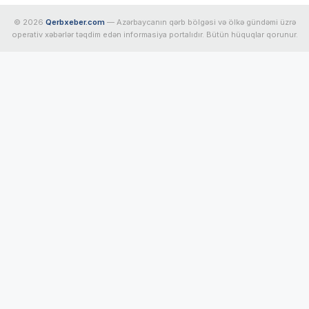
© 2026
Qerbxeber.com
— Azərbaycanın qərb bölgəsi və ölkə gündəmi üzrə
operativ xəbərlər təqdim edən informasiya portalıdır. Bütün hüquqlar qorunur.