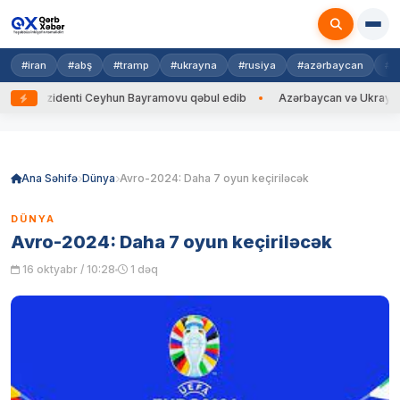
#iran
#abş
#tramp
#ukrayna
#rusiya
#azərbaycan
#h
zidenti Ceyhun Bayramovu qəbul edib
Azərbaycan və Ukrayna XİN başçı
Skip
to
content
Ana Səhifə
Dünya
Avro-2024: Daha 7 oyun keçiriləcək
DÜNYA
Avro-2024: Daha 7 oyun keçiriləcək
16 oktyabr / 10:28
1 dəq