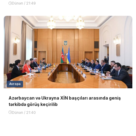
Dünən / 21:49
Avropa
Azərbaycan və Ukrayna XİN başçıları arasında geniş
tərkibdə görüş keçirilib
Dünən / 21:40