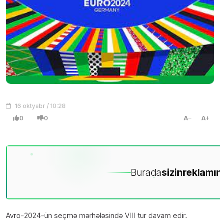
16 oktyabr / 10:28
0
0
A
A
Burada
sizin
reklamın
Avro-2024-ün seçmə mərhələsində VIII tur davam edir.