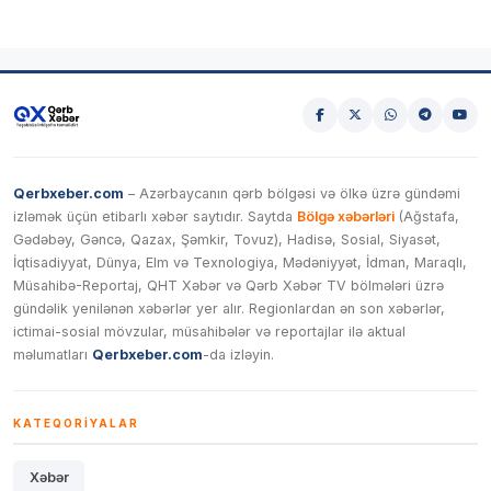
Qerbxeber.com
– Azərbaycanın qərb bölgəsi və ölkə üzrə gündəmi
izləmək üçün etibarlı xəbər saytıdır. Saytda
Bölgə xəbərləri
(Ağstafa,
Gədəbəy, Gəncə, Qazax, Şəmkir, Tovuz), Hadisə, Sosial, Siyasət,
İqtisadiyyat, Dünya, Elm və Texnologiya, Mədəniyyət, İdman, Maraqlı,
Müsahibə-Reportaj, QHT Xəbər və Qərb Xəbər TV bölmələri üzrə
gündəlik yenilənən xəbərlər yer alır. Regionlardan ən son xəbərlər,
ictimai-sosial mövzular, müsahibələr və reportajlar ilə aktual
məlumatları
Qerbxeber.com
-da izləyin.
KATEQORIYALAR
Xəbər