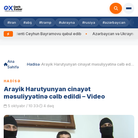
#iran
#abş
#tramp
#ukrayna
#rusiya
#azərbaycan
#h
zidenti Ceyhun Bayramovu qəbul edib
Azərbaycan və Ukrayna XİN başçı
Skip
to
content
Ana
Hadisə
Arayik Harutyunyan cinayət məsuliyyətinə cəlb edildi – Video
Səhifə
HADISƏ
Arayik Harutyunyan cinayət
məsuliyyətinə cəlb edildi – Video
5 oktyabr / 10:33
4 dəq