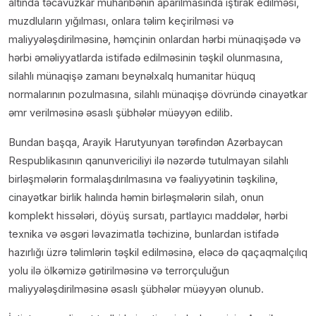
altında təcavüzkar müharibənin aparılmasında iştirak edilməsi,
muzdluların yığılması, onlara təlim keçirilməsi və
maliyyələşdirilməsinə, həmçinin onlardan hərbi münaqişədə və
hərbi əməliyyatlarda istifadə edilməsinin təşkil olunmasına,
silahlı münaqişə zamanı beynəlxalq humanitar hüquq
normalarının pozulmasına, silahlı münaqişə dövründə cinayətkar
əmr verilməsinə əsaslı şübhələr müəyyən edilib.
Bundan başqa, Arayik Harutyunyan tərəfindən Azərbaycan
Respublikasının qanunvericiliyi ilə nəzərdə tutulmayan silahlı
birləşmələrin formalaşdırılmasına və fəaliyyətinin təşkilinə,
cinayətkar birlik halında həmin birləşmələrin silah, onun
komplekt hissələri, döyüş sursatı, partlayıcı maddələr, hərbi
texnika və əsgəri ləvazimatla təchizinə, bunlardan istifadə
hazırlığı üzrə təlimlərin təşkil edilməsinə, eləcə də qaçaqmalçılıq
yolu ilə ölkəmizə gətirilməsinə və terrorçuluğun
maliyyələşdirilməsinə əsaslı şübhələr müəyyən olunub.