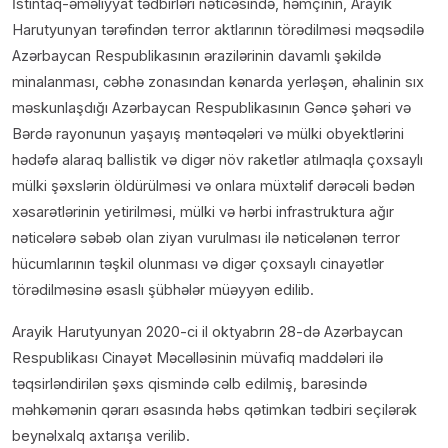
İstintaq-əməliyyat tədbirləri nəticəsində, həmçinin, Arayik
Harutyunyan tərəfindən terror aktlarının törədilməsi məqsədilə
Azərbaycan Respublikasının ərazilərinin davamlı şəkildə
minalanması, cəbhə zonasından kənarda yerləşən, əhalinin sıx
məskunlaşdığı Azərbaycan Respublikasının Gəncə şəhəri və
Bərdə rayonunun yaşayış məntəqələri və mülki obyektlərini
hədəfə alaraq ballistik və digər növ raketlər atılmaqla çoxsaylı
mülki şəxslərin öldürülməsi və onlara müxtəlif dərəcəli bədən
xəsarətlərinin yetirilməsi, mülki və hərbi infrastruktura ağır
nəticələrə səbəb olan ziyan vurulması ilə nəticələnən terror
hücumlarının təşkil olunması və digər çoxsaylı cinayətlər
törədilməsinə əsaslı şübhələr müəyyən edilib.
Arayik Harutyunyan 2020-ci il oktyabrın 28-də Azərbaycan
Respublikası Cinayət Məcəlləsinin müvafiq maddələri ilə
təqsirləndirilən şəxs qismində cəlb edilmiş, barəsində
məhkəmənin qərarı əsasında həbs qətimkan tədbiri seçilərək
beynəlxalq axtarışa verilib.