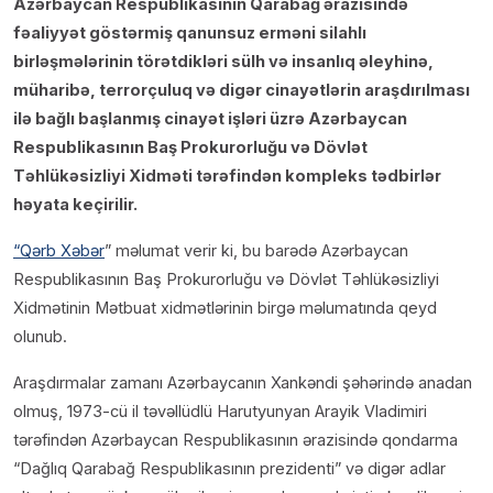
Azərbaycan Respublikasının Qarabağ ərazisində
fəaliyyət göstərmiş qanunsuz erməni silahlı
birləşmələrinin törətdikləri sülh və insanlıq əleyhinə,
müharibə, terrorçuluq və digər cinayətlərin araşdırılması
ilə bağlı başlanmış cinayət işləri üzrə Azərbaycan
Respublikasının Baş Prokurorluğu və Dövlət
Təhlükəsizliyi Xidməti tərəfindən kompleks tədbirlər
həyata keçirilir.
“Qərb Xəbər
” məlumat
verir ki, bu barədə Azərbaycan
Respublikasının Baş Prokurorluğu və Dövlət Təhlükəsizliyi
Xidmətinin Mətbuat xidmətlərinin birgə məlumatında qeyd
olunub.
Araşdırmalar zamanı Azərbaycanın Xankəndi şəhərində anadan
olmuş, 1973-cü il təvəllüdlü Harutyunyan Arayik Vladimiri
tərəfindən Azərbaycan Respublikasının ərazisində qondarma
“Dağlıq Qarabağ Respublikasının prezidenti” və digər adlar