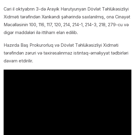
Cari il oktyabrın 3-də Arayik Harutyunyan Dövlət Təhlükəsizliyi
Xidməti tərəfindən Xankəndi şəhərində saxlanılmış, ona Cinayət
Məcəlləsinin 100, 116, 117, 120, 214, 214-1, 214-3, 218, 279-cu və
digər maddələri ilə ittiham elan edilib.
Hazırda Baş Prokurorluq və Dövlət Təhlükəsizliyi Xidməti
tərəfindən zəruri və təxirəsalınmaz istintaq-əməliyyat tədbirləri
davam etdirilir.