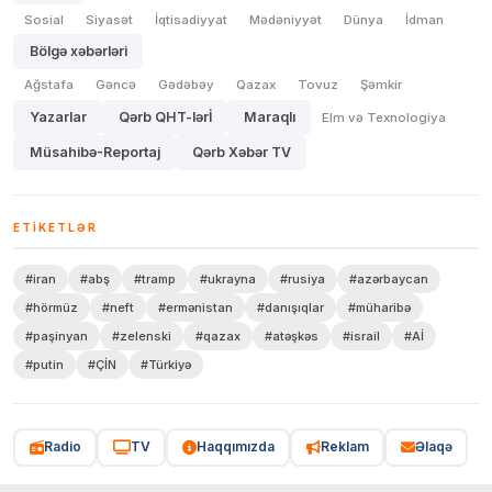
Sosial
Siyasət
İqtisadiyyat
Mədəniyyət
Dünya
İdman
Bölgə xəbərləri
Ağstafa
Gəncə
Gədəbəy
Qazax
Tovuz
Şəmkir
Yazarlar
Qərb QHT-lərİ
Maraqlı
Elm və Texnologiya
Müsahibə-Reportaj
Qərb Xəbər TV
ETIKETLƏR
#iran
#abş
#tramp
#ukrayna
#rusiya
#azərbaycan
#hörmüz
#neft
#ermənistan
#danışıqlar
#müharibə
#paşinyan
#zelenski
#qazax
#atəşkəs
#israil
#Aİ
#putin
#ÇİN
#Türkiyə
Radio
TV
Haqqımızda
Reklam
Əlaqə