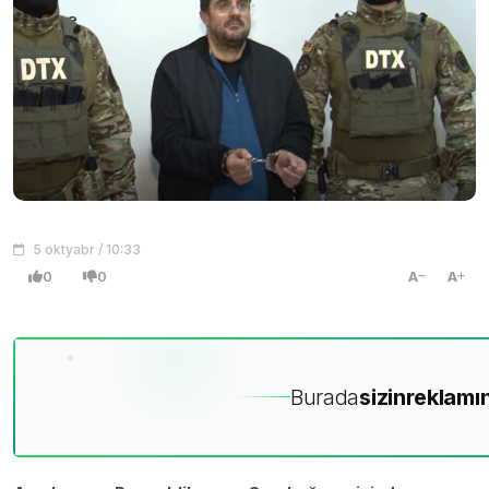
5 oktyabr / 10:33
0
0
A
A
Burada
sizin
reklamın