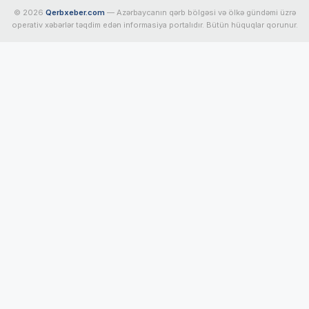
© 2026
Qerbxeber.com
— Azərbaycanın qərb bölgəsi və ölkə gündəmi üzrə
operativ xəbərlər təqdim edən informasiya portalıdır. Bütün hüquqlar qorunur.