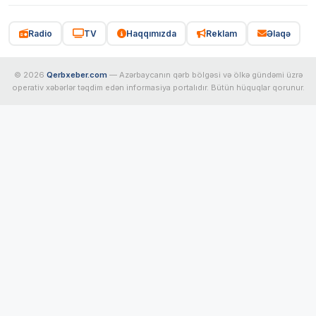
Radio
TV
Haqqımızda
Reklam
Əlaqə
© 2026
Qerbxeber.com
— Azərbaycanın qərb bölgəsi və ölkə gündəmi üzrə
operativ xəbərlər təqdim edən informasiya portalıdır. Bütün hüquqlar qorunur.