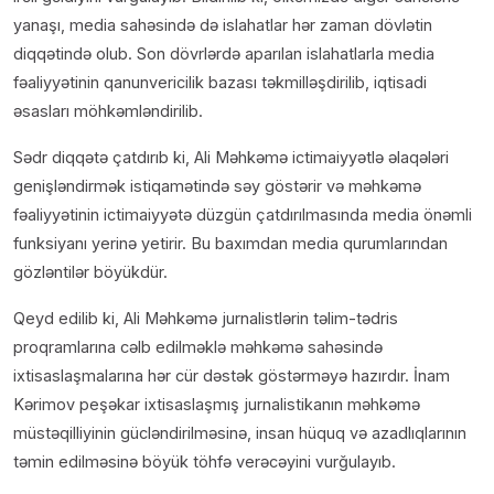
yanaşı, media sahəsində də islahatlar hər zaman dövlətin
diqqətində olub. Son dövrlərdə aparılan islahatlarla media
fəaliyyətinin qanunvericilik bazası təkmilləşdirilib, iqtisadi
əsasları möhkəmləndirilib.
Sədr diqqətə çatdırıb ki, Ali Məhkəmə ictimaiyyətlə əlaqələri
genişləndirmək istiqamətində səy göstərir və məhkəmə
fəaliyyətinin ictimaiyyətə düzgün çatdırılmasında media önəmli
funksiyanı yerinə yetirir. Bu baxımdan media qurumlarından
gözləntilər böyükdür.
Qeyd edilib ki, Ali Məhkəmə jurnalistlərin təlim-tədris
proqramlarına cəlb edilməklə məhkəmə sahəsində
ixtisaslaşmalarına hər cür dəstək göstərməyə hazırdır. İnam
Kərimov peşəkar ixtisaslaşmış jurnalistikanın məhkəmə
müstəqilliyinin gücləndirilməsinə, insan hüquq və azadlıqlarının
təmin edilməsinə böyük töhfə verəcəyini vurğulayıb.