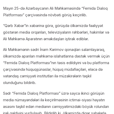
Mayın 25-də Azərbaycanın Ali Məhkəməsində “Femida Dialoq
Platforması” çərçivəsində növbəti görüş keçirilib.
“Qərb Xəbər”in xəbərinə görə, görüşdə ölkəmizdə fəaliyyət
göstərən media orqanları, televiziyaların rəhbərləri, hakimlər və
Ali Məhkəmə Aparatının əməkdaşları iştirak ediblər.
Ali Məhkəmənin sədri İnam Kərimov qonaqları salamlayaraq,
ölkəmizdə aparılan məhkəmə islahatlarına dəstək vermək üçün
“Femida Dialoq Platforması”nın təsis edildiyini və bu platforma
çərçivəsində hüquqşünaslar, hüquq müdafiəçiləri, eləcə də
vətəndaş cəmiyyəti institutları ilə müzakirələrin təşkil
olunduğunu bildirib.
Sədr “Femida Dialoq Platforması” üzrə sayca ikinci görüşün
media nümayəndələri ilə keçirilməsinin ictimai-siyasi həyatın
əsasını təşkil edən medianın cəmiyyətimizdəki böyük rolundan
irəli gəldiyini vurğulayıb. Bildirilib ki, ölkəmizdə digər sahələrlə