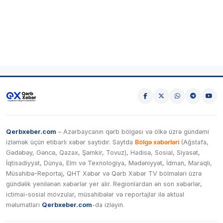
Qerbxeber.com
– Azərbaycanın qərb bölgəsi və ölkə üzrə gündəmi
izləmək üçün etibarlı xəbər saytıdır. Saytda
Bölgə xəbərləri
(Ağstafa,
Gədəbəy, Gəncə, Qazax, Şəmkir, Tovuz), Hadisə, Sosial, Siyasət,
İqtisadiyyat, Dünya, Elm və Texnologiya, Mədəniyyət, İdman, Maraqlı,
Müsahibə-Reportaj, QHT Xəbər və Qərb Xəbər TV bölmələri üzrə
gündəlik yenilənən xəbərlər yer alır. Regionlardan ən son xəbərlər,
ictimai-sosial mövzular, müsahibələr və reportajlar ilə aktual
məlumatları
Qerbxeber.com
-da izləyin.