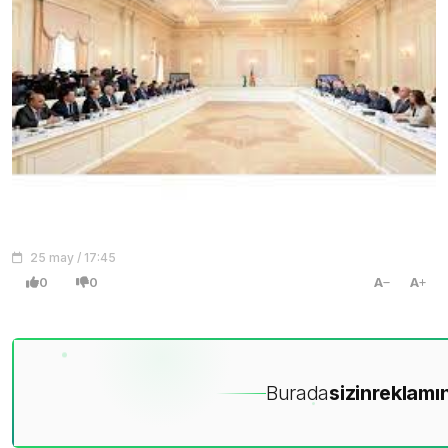
25 may / 17:45
0
0
A
A
Burada
sizin
reklamın