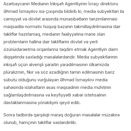
Azərbaycanın Medianın İnkişafı Agentliyinin İcraçı direktoru
Əhməd İsmayılov isə çıxışında bildirib ki, media subyektləri ilə
cəmiyyət və dövlət arasında münasibətlərin tənzimlənməsi
məqsədilə normativ hüquqi bazanın təkmilləşdirilməsinə dair
təkliflər hazırlamaq, medianın fəaliyyətinə mane olan
problemlərin həllinə dair təkliflərini dövlət və yerli
özünüidarəetmə orqanlarına təqdim etmək Agentliyin daim
diqqətində saxladığı məsələlərdəndir. Media subyektlərinin
inkişafı üçün əlverişli şəraitin yaradılmasının ölkəmizdə
plüralizmin, fikir və söz azadlığnın təmin edilməsinin bariz
sübutu olduğunu vurğulayan Əhməd İsmayılov media
sahəsində islahatların əsas məqsədinin media mühitinin
sağlamlaşdırılmasına və keyfiyyətli xəbər istehsalının
dəstəklənməsinə yönəldiyini qeyd edib.
Sonra tədbirdə qarşılıqlı maraq doğuran məsələlər müzakirə
olunub, həmçinin təkliflər səsləndirilib.