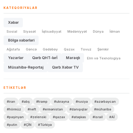
KATEQORIYALAR
Xəbər
Sosial
Siyasət
İqtisadiyyat
Mədəniyyət
Dünya
İdman
Bölgə xəbərləri
Ağstafa
Gəncə
Gədəbəy
Qazax
Tovuz
Şəmkir
Yazarlar
Qərb QHT-lərİ
Maraqlı
Elm və Texnologiya
Müsahibə-Reportaj
Qərb Xəbər TV
ETIKETLƏR
#iran
#abş
#tramp
#ukrayna
#rusiya
#azərbaycan
#hörmüz
#neft
#ermənistan
#danışıqlar
#müharibə
#paşinyan
#zelenski
#qazax
#atəşkəs
#israil
#Aİ
#putin
#ÇİN
#Türkiyə