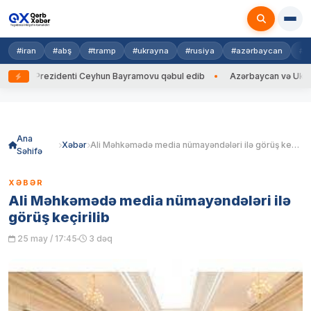
#iran
#abş
#tramp
#ukrayna
#rusiya
#azərbaycan
#h
na Prezidenti Ceyhun Bayramovu qəbul edib
Azərbaycan və Ukrayna XİN
Skip
to
content
Ana
Xəbər
Ali Məhkəmədə media nümayəndələri ilə görüş keçirilib
Səhifə
XƏBƏR
Ali Məhkəmədə media nümayəndələri ilə
görüş keçirilib
25 may / 17:45
3 dəq