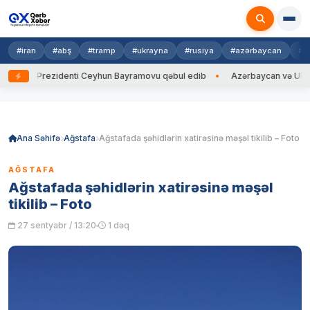
#iran
#abş
#tramp
#ukrayna
#rusiya
#azərbaycan
#h
 Prezidenti Ceyhun Bayramovu qəbul edib
Azərbaycan və Ukrayna XİN b
Skip
to
content
Ana Səhifə
Ağstafa
Ağstafada şəhidlərin xatirəsinə məşəl tikilib – Foto
AĞSTAFA
Ağstafada şəhidlərin xatirəsinə məşəl
tikilib – Foto
27 sentyabr / 13:20
1 dəq