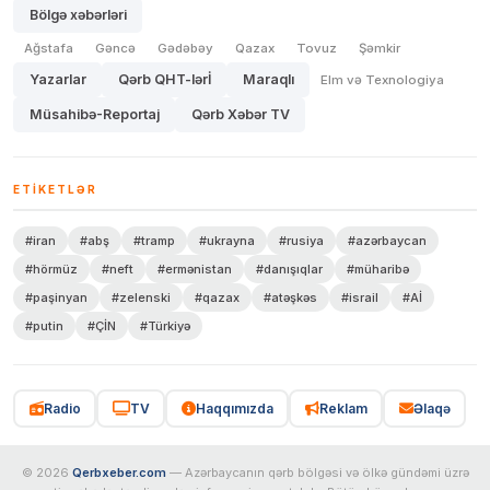
Bölgə xəbərləri
Ağstafa
Gəncə
Gədəbəy
Qazax
Tovuz
Şəmkir
Yazarlar
Qərb QHT-lərİ
Maraqlı
Elm və Texnologiya
Müsahibə-Reportaj
Qərb Xəbər TV
ETIKETLƏR
#iran
#abş
#tramp
#ukrayna
#rusiya
#azərbaycan
#hörmüz
#neft
#ermənistan
#danışıqlar
#müharibə
#paşinyan
#zelenski
#qazax
#atəşkəs
#israil
#Aİ
#putin
#ÇİN
#Türkiyə
Radio
TV
Haqqımızda
Reklam
Əlaqə
© 2026
Qerbxeber.com
— Azərbaycanın qərb bölgəsi və ölkə gündəmi üzrə