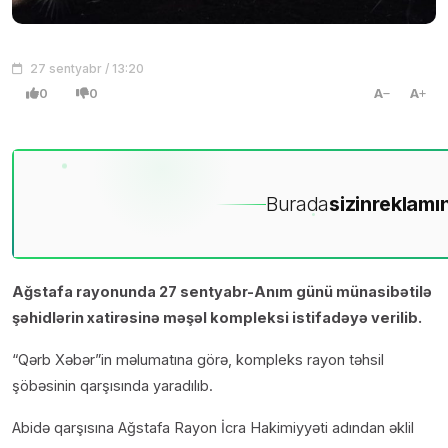
27 sentyabr / 13:20
0
0
A
A
Burada
sizin
reklamın
Ağstafa rayonunda 27 sentyabr-Anım günü münasibətilə
şəhidlərin xatirəsinə məşəl kompleksi istifadəyə verilib.
“Qərb Xəbər”in məlumatına görə, kompleks rayon təhsil
şöbəsinin qarşısında yaradılıb.
Abidə qarşısına Ağstafa Rayon İcra Hakimiyyəti adından əklil