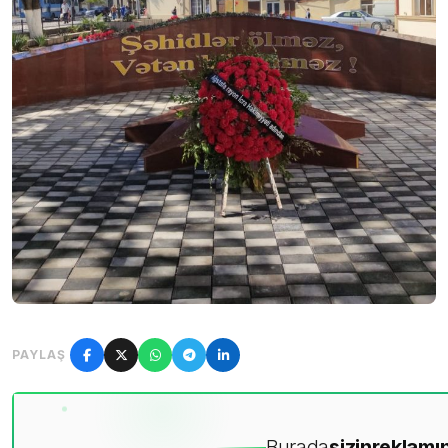
PAYLAŞ
Burada
sizin
reklamın