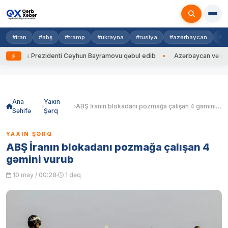
#iran
#abş
#tramp
#ukrayna
#rusiya
#azərbaycan
#h
rayna Prezidenti Ceyhun Bayramovu qəbul edib
Azərbaycan və Ukrayna 
Skip
to
content
Ana
Yaxın
ABŞ İranın blokadanı pozmağa çalışan 4 gəmini vurub
Səhifə
Şərq
YAXIN ŞƏRQ
ABŞ İranın blokadanı pozmağa çalışan 4
gəmini vurub
10 may / 00:28
1 dəq