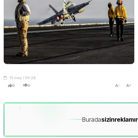
10 may / 00:28
0
0
A
A
Burada
sizin
reklamın