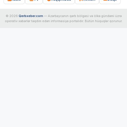
© 2026
Qerbxeber.com
— Azərbaycanın qərb bölgəsi və ölkə gündəmi üzrə
operativ xəbərlər təqdim edən informasiya portalıdır. Bütün hüquqlar qorunur.