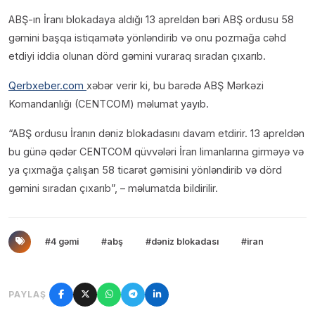
ABŞ-ın İranı blokadaya aldığı 13 apreldən bəri ABŞ ordusu 58
gəmini başqa istiqamətə yönləndirib və onu pozmağa cəhd
etdiyi iddia olunan dörd gəmini vuraraq sıradan çıxarıb.
Qerbxeber.com
xəbər verir ki, bu barədə ABŞ Mərkəzi
Komandanlığı (CENTCOM) məlumat yayıb.
“ABŞ ordusu İranın dəniz blokadasını davam etdirir. 13 apreldən
bu günə qədər CENTCOM qüvvələri İran limanlarına girməyə və
ya çıxmağa çalışan 58 ticarət gəmisini yönləndirib və dörd
gəmini sıradan çıxarıb”, – məlumatda bildirilir.
#4 gəmi
#abş
#dəniz blokadası
#iran
PAYLAŞ