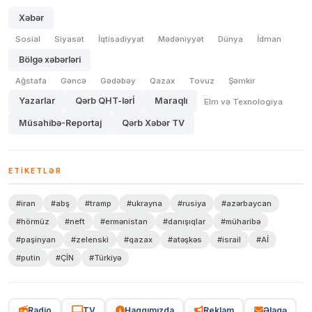
Xəbər
Sosial
Siyasət
İqtisadiyyat
Mədəniyyət
Dünya
İdman
Bölgə xəbərləri
Ağstafa
Gəncə
Gədəbəy
Qazax
Tovuz
Şəmkir
Yazarlar
Qərb QHT-lərİ
Maraqlı
Elm və Texnologiya
Müsahibə-Reportaj
Qərb Xəbər TV
ETIKETLƏR
#iran
#abş
#tramp
#ukrayna
#rusiya
#azərbaycan
#hörmüz
#neft
#ermənistan
#danışıqlar
#müharibə
#paşinyan
#zelenski
#qazax
#atəşkəs
#israil
#Aİ
#putin
#ÇİN
#Türkiyə
Radio
TV
Haqqımızda
Reklam
Əlaqə