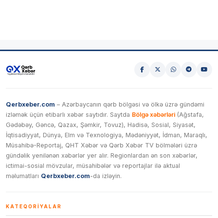
Qerbxeber.com
– Azərbaycanın qərb bölgəsi və ölkə üzrə gündəmi
izləmək üçün etibarlı xəbər saytıdır. Saytda
Bölgə xəbərləri
(Ağstafa,
Gədəbəy, Gəncə, Qazax, Şəmkir, Tovuz), Hadisə, Sosial, Siyasət,
İqtisadiyyat, Dünya, Elm və Texnologiya, Mədəniyyət, İdman, Maraqlı,
Müsahibə-Reportaj, QHT Xəbər və Qərb Xəbər TV bölmələri üzrə
gündəlik yenilənən xəbərlər yer alır. Regionlardan ən son xəbərlər,
ictimai-sosial mövzular, müsahibələr və reportajlar ilə aktual
məlumatları
Qerbxeber.com
-da izləyin.
KATEQORIYALAR