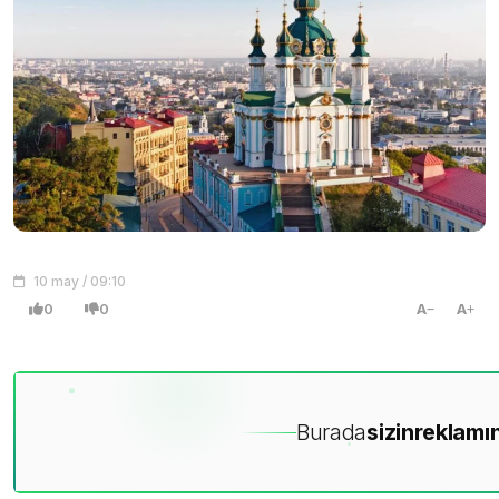
10 may / 09:10
0
0
A
A
Burada
sizin
reklamın