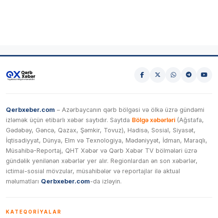
Qerbxeber.com
– Azərbaycanın qərb bölgəsi və ölkə üzrə gündəmi
izləmək üçün etibarlı xəbər saytıdır. Saytda
Bölgə xəbərləri
(Ağstafa,
Gədəbəy, Gəncə, Qazax, Şəmkir, Tovuz), Hadisə, Sosial, Siyasət,
İqtisadiyyat, Dünya, Elm və Texnologiya, Mədəniyyət, İdman, Maraqlı,
Müsahibə-Reportaj, QHT Xəbər və Qərb Xəbər TV bölmələri üzrə
gündəlik yenilənən xəbərlər yer alır. Regionlardan ən son xəbərlər,
ictimai-sosial mövzular, müsahibələr və reportajlar ilə aktual
məlumatları
Qerbxeber.com
-da izləyin.
KATEQORIYALAR