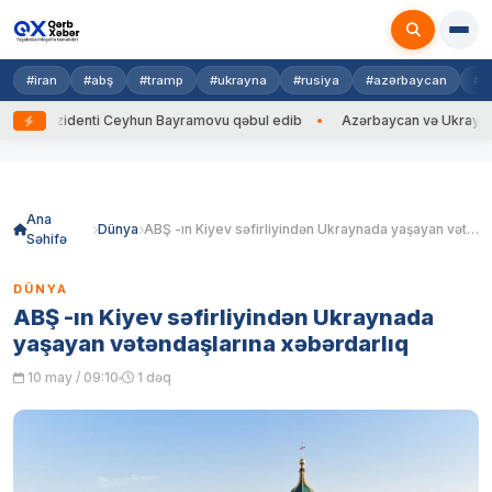
#iran
#abş
#tramp
#ukrayna
#rusiya
#azərbaycan
#h
 Prezidenti Ceyhun Bayramovu qəbul edib
Azərbaycan və Ukrayna XİN b
Skip
to
content
Ana
Dünya
ABŞ -ın Kiyev səfirliyindən Ukraynada yaşayan vətəndaşlarına xəbərdarlıq
Səhifə
DÜNYA
ABŞ -ın Kiyev səfirliyindən Ukraynada
yaşayan vətəndaşlarına xəbərdarlıq
10 may / 09:10
1 dəq