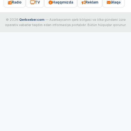
Radio
TV
Haqqımızda
Reklam
Əlaqə
© 2026
Qerbxeber.com
— Azərbaycanın qərb bölgəsi və ölkə gündəmi üzrə
operativ xəbərlər təqdim edən informasiya portalıdır. Bütün hüquqlar qorunur.