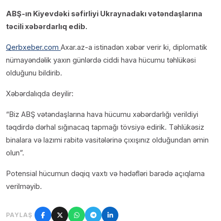
ABŞ-ın Kiyevdəki səfirliyi Ukraynadakı vətəndaşlarına
təcili xəbərdarlıq edib.
Qerbxeber.com
Axar.az-a istinadən xəbər verir ki, diplomatik
nümayəndəlik yaxın günlərdə ciddi hava hücumu təhlükəsi
olduğunu bildirib.
Xəbərdalıqda deyilir:
“Biz ABŞ vətəndaşlarına hava hücumu xəbərdarlığı verildiyi
təqdirdə dərhal sığınacaq tapmağı tövsiyə edirik. Təhlükəsiz
binalara və lazımi rabitə vasitələrinə çıxışınız olduğundan əmin
olun”.
Potensial hücumun dəqiq vaxtı və hədəfləri barədə açıqlama
verilməyib.
PAYLAŞ