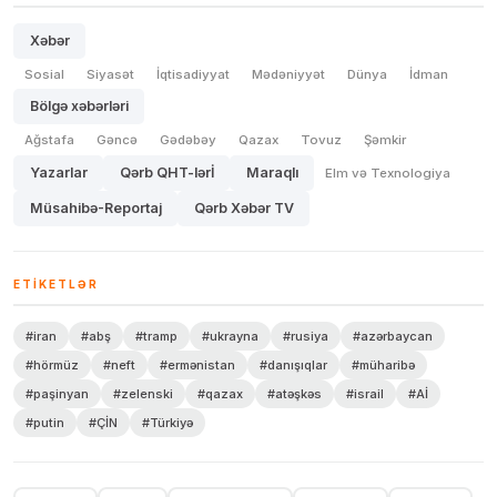
Xəbər
Sosial
Siyasət
İqtisadiyyat
Mədəniyyət
Dünya
İdman
Bölgə xəbərləri
Ağstafa
Gəncə
Gədəbəy
Qazax
Tovuz
Şəmkir
Yazarlar
Qərb QHT-lərİ
Maraqlı
Elm və Texnologiya
Müsahibə-Reportaj
Qərb Xəbər TV
ETIKETLƏR
#iran
#abş
#tramp
#ukrayna
#rusiya
#azərbaycan
#hörmüz
#neft
#ermənistan
#danışıqlar
#müharibə
#paşinyan
#zelenski
#qazax
#atəşkəs
#israil
#Aİ
#putin
#ÇİN
#Türkiyə