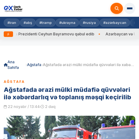
#iran
#abş
#tramp
#ukrayna
#rusiya
#azərbaycan
#h
ayna Prezidenti Ceyhun Bayramovu qəbul edib
Azərbaycan və Ukrayna 
Skip
to
content
Ana
Ağstafa
Ağstafada ərazi mülki müdafiə qüvvələri ilə xəbərdarlıq və toplanış məşqi keçirilib
Səhifə
AĞSTAFA
Ağstafada ərazi mülki müdafiə qüvvələri
ilə xəbərdarlıq və toplanış məşqi keçirilib
22 noyabr / 13:44
2 dəq