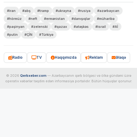
#iran
#abş
#tramp
#ukrayna
#rusiya
#azərbaycan
#hörmüz
#neft
#ermənistan
#danışıqlar
#müharibə
#paşinyan
#zelenski
#qazax
#atəşkəs
#israil
#Aİ
#putin
#ÇİN
#Türkiyə
Radio
TV
Haqqımızda
Reklam
Əlaqə
© 2026
Qerbxeber.com
— Azərbaycanın qərb bölgəsi və ölkə gündəmi üzrə
operativ xəbərlər təqdim edən informasiya portalıdır. Bütün hüquqlar qorunur.