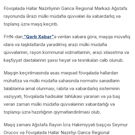
Fövqəladə Hallar Nazirliyinin Gəncə Regional Mərkəzi Ağstafa
rayonunda Ərazi mülki müdafiə qüvvələri ilə xəbərdarlıq və
toplanış üzrə məşq keçirib.
FHN-dən
“Qərb Xəbər”
ə verilən xəbərə görə, məşqə müvafiq
idarə və təşkilatlarda yaradılmış ərazi mülki müdafiə
qüvvələrinin, rayon kommunal xidmətlərinin, ərazi xilasetmə və
kəşfiyyat dəstələrinin şəxsi heyət və texnikaları cəlb olunub.
Məşqin keçirilməsində əsas məqsəd fövqəladə hallardan
mühafizə və mülki müdafiə sahəsində normativ sənədlərin
tələblərinə əməl olunması, rabitə və xəbərdarlıq sisteminin
vəziyyəti, fövqəladə hadisələr təhlükəsi yaranan və ya baş
verən zaman mülki müdafiə qüvvələrinin xəbərdarlığı və
toplanışı üzrə hazırlığının qiymətləndirilməsi olub.
Məşq zamanı Ağstafa Rayon İcra Hakimiyyəti başçısı Seymur
Orucov və Fövqəladə Hallar Nazirliyi Gəncə Regional