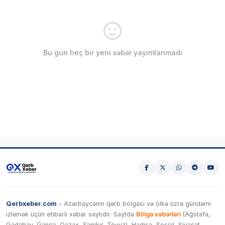
Bu gün heç bir yeni xəbər yayımlanmadı
Qerbxeber.com
– Azərbaycanın qərb bölgəsi və ölkə üzrə gündəmi
izləmək üçün etibarlı xəbər saytıdır. Saytda
Bölgə xəbərləri
(Ağstafa,
Gədəbəy, Gəncə, Qazax, Şəmkir, Tovuz), Hadisə, Sosial, Siyasət,