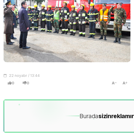
22 noyabr / 13:44
0
0
A
A
Burada
sizin
reklamın