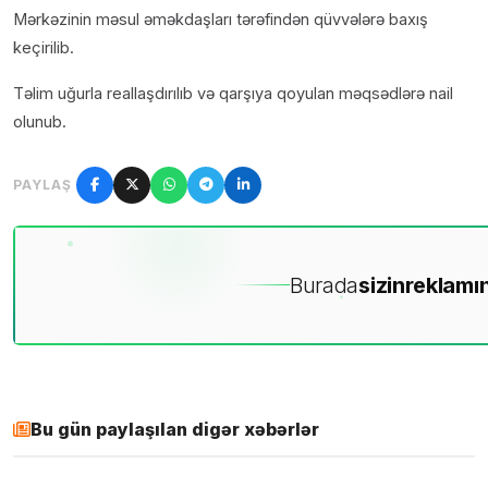
Mərkəzinin məsul əməkdaşları tərəfindən qüvvələrə baxış
keçirilib.
Təlim uğurla reallaşdırılıb və qarşıya qoyulan məqsədlərə nail
olunub.
PAYLAŞ
Burada
sizin
reklamın
Bu gün paylaşılan digər xəbərlər