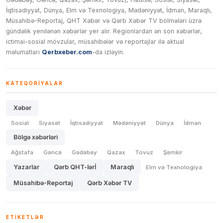
İqtisadiyyat, Dünya, Elm və Texnologiya, Mədəniyyət, İdman, Maraqlı,
Müsahibə-Reportaj, QHT Xəbər və Qərb Xəbər TV bölmələri üzrə
gündəlik yenilənən xəbərlər yer alır. Regionlardan ən son xəbərlər,
ictimai-sosial mövzular, müsahibələr və reportajlar ilə aktual
məlumatları
Qerbxeber.com
-da izləyin.
KATEQORIYALAR
Xəbər
Sosial
Siyasət
İqtisadiyyat
Mədəniyyət
Dünya
İdman
Bölgə xəbərləri
Ağstafa
Gəncə
Gədəbəy
Qazax
Tovuz
Şəmkir
Yazarlar
Qərb QHT-lərİ
Maraqlı
Elm və Texnologiya
Müsahibə-Reportaj
Qərb Xəbər TV
ETIKETLƏR