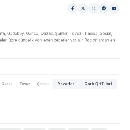
fa, Gədəbəy, Gəncə, Qazax, Şəmkir, Tovuz), Hadisə, Sosial,
ri üzrə gündəlik yenilənən xəbərlər yer alır. Regionlardan ən
Qazax
Tovuz
Şəmkir
Yazarlar
Qərb QHT-lərİ