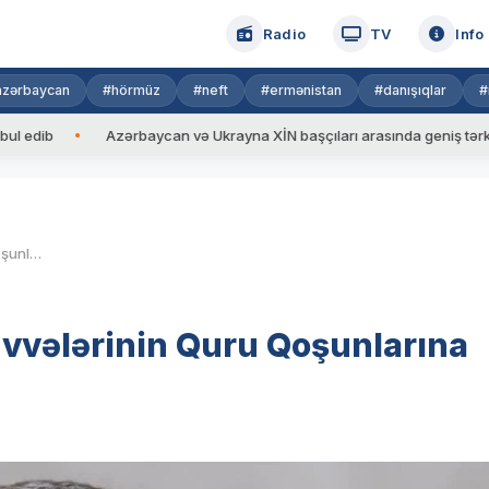
Radio
TV
Info
azərbaycan
#hörmüz
#neft
#ermənistan
#danışıqlar
#
b
Azərbaycan və Ukrayna XİN başçıları arasında geniş tərkibdə gö
Zelenski Ukrayna Silahlı Qüvvələrinin Quru Qoşunlarına yeni komandan təyin edib
üvvələrinin Quru Qoşunlarına