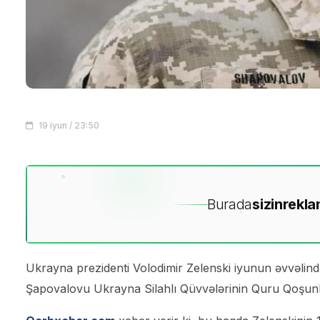
19 iyun / 23:50
Burada
sizin
rekla
Ukrayna prezidenti Volodimir Zelenski iyunun əvvəlind
Şapovalovu Ukrayna Silahlı Qüvvələrinin Quru Qoşunla