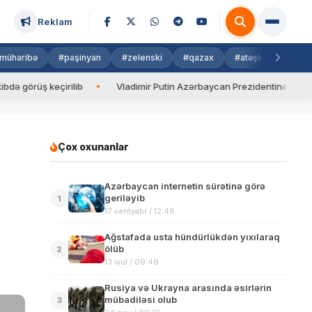
Reklam
müharibə
#paşinyan
#zelenski
#qazax
#atəşkəs
#isra
rüş keçirilib
Vladimir Putin Azərbaycan Prezidentinə zəng edib
Çox oxunanlar
Azərbaycan internetin sürətinə görə
geriləyib
1
17 sentyabr / 12:48
Ağstafada usta hündürlükdən yıxılaraq
ölüb
2
13 iyul / 09:49
Rusiya və Ukrayna arasında əsirlərin
mübadiləsi olub
3