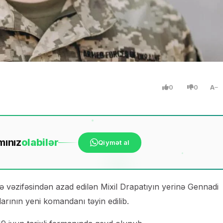
0
0
A
mınız
ola
bilər
Qiymət al
ə vəzifəsindən azad edilən Mixil Drapatıyın yerinə Gennadi
rının yeni komandanı təyin edilib.