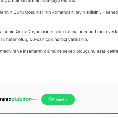
19 iyun tarixli fərmanında qeyd olunub.
ərinin Quru Qoşunlarının komandanı təyin edilsin”, – sənə
lərinin Quru Qoşunlarının təlim bölmələrindən birinin yerlə
 12 nəfər ölüb, 60-dan çox hərbçi yaralanıb.
lmədiyini və insanların ölümünə səbəb olduğunu əsas gətir
mınız
ola
bilər
Qiymət al