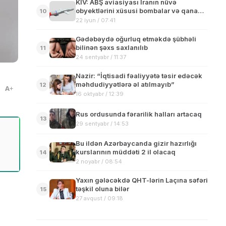
KİV: ABŞ aviasiyası İranın nüvə
obyektlərini xüsusi bombalar və qanadlı
10
raketlərlə vurub
22 iyun / 07:41
Gədəbəydə oğurluq etməkdə şübhəli
bilinən şəxs saxlanılıb
11
24 sentyabr / 11:37
Nazir: “İqtisadi fəaliyyətə təsir edəcək
məhdudiyyətlərə əl atılmayıb”
12
A
16 oktyabr / 12:39
Rus ordusunda fərarilik halları artacaq
13
29 sentyabr / 14:53
Bu ildən Azərbaycanda gizir hazırlığı
kurslarının müddəti 2 il olacaq
14
2 noyabr / 08:54
Yaxın gələcəkdə QHT-lərin Laçına səfəri
təşkil oluna bilər
15
27 avqust / 09:18