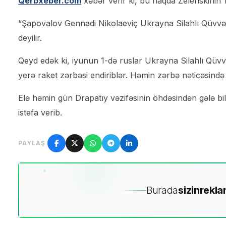
Qerbxeber.com
xəbər verir ki, bu haqda Zelenskinin 
“Şapovalov Gennadi Nikolaeviç Ukrayna Silahlı Qüvvəl
deyilir.
Qeyd edək ki, iyunun 1-də ruslar Ukrayna Silahlı Qüvvə
yerə raket zərbəsi endiriblər. Həmin zərbə nəticəsində
Elə həmin gün Drapatıy vəzifəsinin öhdəsindən gələ bi
istefa verib.
PAYLAŞ
Burada
sizin
rekla