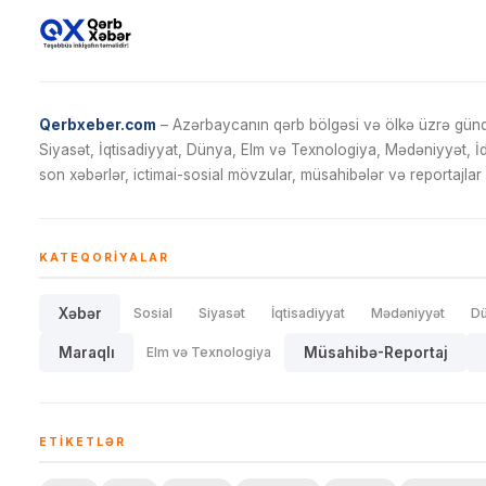
Qerbxeber.com
– Azərbaycanın qərb bölgəsi və ölkə üzrə gündə
Siyasət, İqtisadiyyat, Dünya, Elm və Texnologiya, Mədəniyyət, 
son xəbərlər, ictimai-sosial mövzular, müsahibələr və reportajlar 
KATEQORIYALAR
Xəbər
Sosial
Siyasət
İqtisadiyyat
Mədəniyyət
D
Maraqlı
Elm və Texnologiya
Müsahibə-Reportaj
ETIKETLƏR