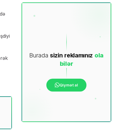
ddə
şdiyi
Burada
sizin
reklamınız
ola
ərək
bilər
Qiymət al