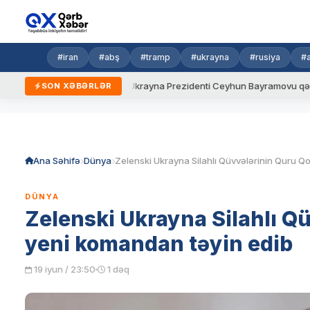
#iran
#abş
#tramp
#ukrayna
#rusiya
#
 yeni qaydalar
Ukrayna Prezidenti Ceyhun Bayramovu qəbul edi
SON XƏBƏRLƏR
Skip
to
content
Ana Səhifə
Dünya
DÜNYA
Zelenski Ukrayna Silahlı Q
yeni komandan təyin edib
19 iyun / 23:50
1 dəq