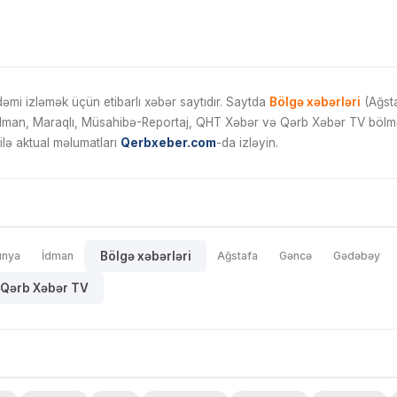
mi izləmək üçün etibarlı xəbər saytıdır. Saytda
Bölgə xəbərləri
(Ağsta
İdman, Maraqlı, Müsahibə-Reportaj, QHT Xəbər və Qərb Xəbər TV bölmələ
ilə aktual məlumatları
Qerbxeber.com
-da izləyin.
ünya
İdman
Bölgə xəbərləri
Ağstafa
Gəncə
Gədəbəy
Qərb Xəbər TV