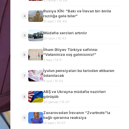
21 fevral / 15:09
Rusiya XİN: “Bakı və İrəvan bir-birilə
razılığa gələ bilər”
4
31 mart / 08:40
Müdafiə xərcləri artırılır
5
20 iyun / 12:43
İlham Əliyev Türkiyə səfirinə:
“Vətəninizə xoş gəlmisiniz!”
6
3 may / 14:11
İyulun pensiyaları bu tarixdən etibarən
ödəniləcək
7
8 iyul / 15:02
ABŞ və Ukrayna müdafiə nazirləri
görüşüb
8
20 yanvar / 15:07
Zaxarovadan İrəvanın “Zvartnots”la
bağlı qərarına reaksiya
9
14 mart / 10:07