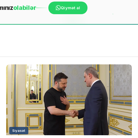
mınız
ola
bilər
Qiymət al
Siyasət