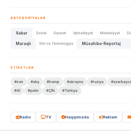
KATEQORIYALAR
Xəbər
Sosial
Siyasət
İqtisadiyyat
Mədəniyyət
D
Maraqlı
Elm və Texnologiya
Müsahibə-Reportaj
ETIKETLƏR
#iran
#abş
#tramp
#ukrayna
#rusiya
#azərbayc
#Aİ
#putin
#ÇİN
#Türkiyə
Radio
TV
Haqqımızda
Reklam