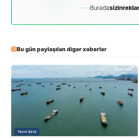
Burada
sizin
rekla
Bu gün paylaşılan digər xəbərlər
Yaxın Şərq