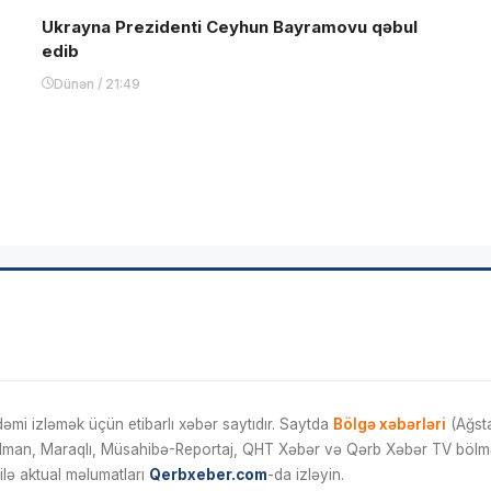
Ukrayna Prezidenti Ceyhun Bayramovu qəbul
edib
Dünən / 21:49
mi izləmək üçün etibarlı xəbər saytıdır. Saytda
Bölgə xəbərləri
(Ağsta
İdman, Maraqlı, Müsahibə-Reportaj, QHT Xəbər və Qərb Xəbər TV bölmələ
ilə aktual məlumatları
Qerbxeber.com
-da izləyin.