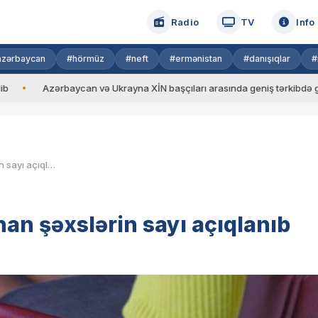
Radio
TV
Info
azərbaycan
#hörmüz
#neft
#ermənistan
#danışıqlar
#
rbaycan və Ukrayna XİN başçıları arasında geniş tərkibdə görüş keçirilib
Yaxın 4 ildə əlillik təyin olunan şəxslərin sayı açıqlanıb
unan şəxslərin sayı açıqlanıb