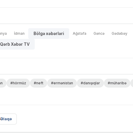
ünya
İdman
Bölgə xəbərləri
Ağstafa
Gəncə
Gədəbəy
Qərb Xəbər TV
an
#hörmüz
#neft
#ermənistan
#danışıqlar
#müharibə
Əlaqə