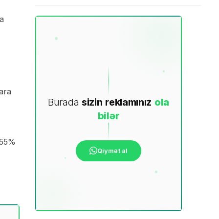
ya
lara
Burada
sizin
reklamınız
ola
bilər
ə 55%
Qiymət al