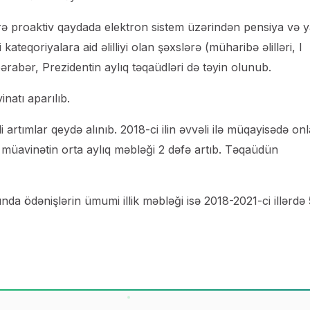
 üzrə proaktiv qaydada elektron sistem üzərindən pensiya və 
kateqoriyalara aid əlilliyi olan şəxslərə (müharibə əlilləri, I
bərabər, Prezidentin aylıq təqaüdləri də təyin olunub.
inatı aparılıb.
di artımlar qeydə alınıb. 2018-ci ilin əvvəli ilə müqayisədə on
 müavinətin orta aylıq məbləği 2 dəfə artıb. Təqaüdün
ında ödənişlərin ümumi illik məbləği isə 2018-2021-ci illərd