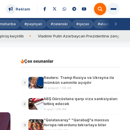
Reklam
müharibə
#paşinyan
#zelenski
#qazax
#atəşkəs
#isra
Vladimir Putin Azərbaycan Prezidentinə zəng edib
Valyut
Çox oxunanlar
Reuters: Tramp Rusiya və Ukrayna ilə
mümkün sammitə açıqdır
1
10 avqust / 09:46
ABŞ Gürcüstana qarşı viza sanksiyaları
tətbiq edəcək
2
4 iyun / 09:46
“Qalatasaray” “Qarabağ”a məxsus
Avropa rekordunu təkrarlaya bilər
3