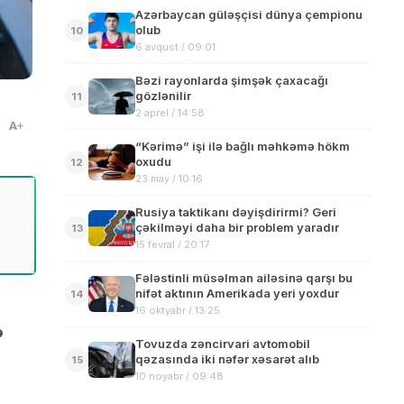
Azərbaycan güləşçisi dünya çempionu
olub
10
6 avqust / 09:01
Bəzi rayonlarda şimşək çaxacağı
gözlənilir
11
2 aprel / 14:58
A
“Kərimə” işi ilə bağlı məhkəmə hökm
oxudu
12
23 may / 10:16
Rusiya taktikanı dəyişdirirmi? Geri
çəkilməyi daha bir problem yaradır
13
15 fevral / 20:17
Fələstinli müsəlman ailəsinə qarşı bu
nifət aktının Amerikada yeri yoxdur
14
16 oktyabr / 13:25
ə
Tovuzda zəncirvari avtomobil
qəzasında iki nəfər xəsarət alıb
15
10 noyabr / 09:48