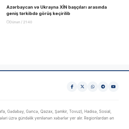
Azərbaycan və Ukrayna XİN başçıları arasında
geniş tərkibdə görüş keçirilib
Dünən / 21:40
fa, Gədəbəy, Gəncə, Qazax, Şəmkir, Tovuz), Hadisə, Sosial,
ri üzrə gündəlik yenilənən xəbərlər yer alır. Regionlardan ən