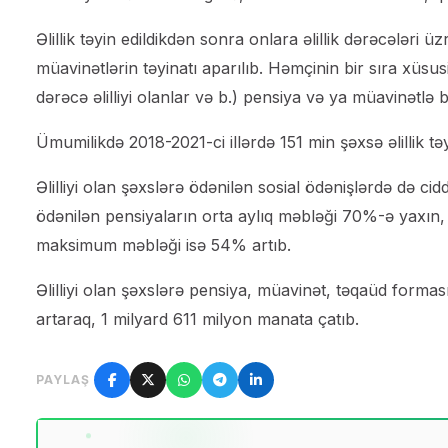
Əlillik təyin edildikdən sonra onlara əlillik dərəcələri
müavinətlərin təyinatı aparılıb. Həmçinin bir sıra xüsusi 
dərəcə əlilliyi olanlar və b.) pensiya və ya müavinətlə 
Ümumilikdə 2018-2021-ci illərdə 151 min şəxsə əlillik təy
Əlilliyi olan şəxslərə ödənilən sosial ödənişlərdə də cid
ödənilən pensiyaların orta aylıq məbləği 70%-ə yaxın,
maksimum məbləği isə 54% artıb.
Əlilliyi olan şəxslərə pensiya, müavinət, təqaüd formas
artaraq, 1 milyard 611 milyon manata çatıb.
PAYLAŞ