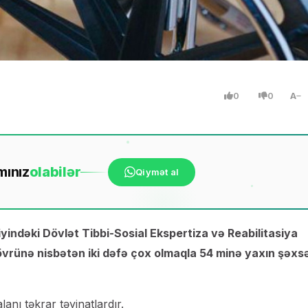
0
0
A
mınız
ola
bilər
Qiymət al
iyindəki Dövlət Tibbi-Sosial Ekspertiza və Reabilitasiya
dövrünə nisbətən iki dəfə çox olmaqla 54 minə yaxın şəxs
anı təkrar təyinatlardır.