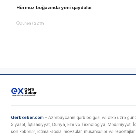
Hörmüz boğazında yeni qaydalar
Dünən / 22:09
Qerbxeber.com
– Azərbaycanın qərb bölgəsi və ölkə üzrə gündə
Siyasət, İqtisadiyyat, Dünya, Elm və Texnologiya, Mədəniyyət, 
son xəbərlər, ictimai-sosial mövzular, müsahibələr və reportajlar 