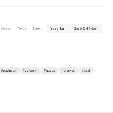
Qazax
Tovuz
Şəmkir
Yazarlar
Qərb QHT-lərİ
#paşinyan
#zelenski
#qazax
#atəşkəs
#israil