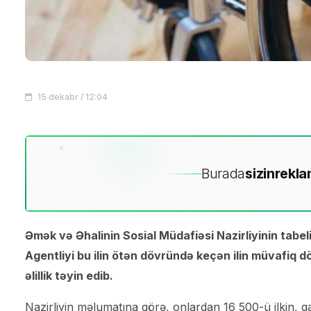
15 dekabr / 12:04
Burada
sizin
rekla
Əmək və Əhalinin Sosial Müdafiəsi Nazirliyinin tabel
Agentliyi bu ilin ötən dövründə keçən ilin müvafiq 
əlillik təyin edib.
Nazirliyin məlumatına görə, onlardan 16 500-ü ilkin, qal