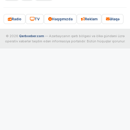
Radio
TV
Haqqımızda
Reklam
Əlaqə
© 2026
Qerbxeber.com
— Azərbaycanın qərb bölgəsi və ölkə gündəmi üzrə
operativ xəbərlər təqdim edən informasiya portalıdır. Bütün hüquqlar qorunur.