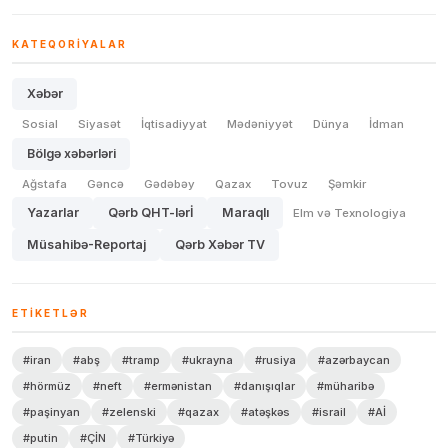
KATEQORIYALAR
Xəbər
Sosial
Siyasət
İqtisadiyyat
Mədəniyyət
Dünya
İdman
Bölgə xəbərləri
Ağstafa
Gəncə
Gədəbəy
Qazax
Tovuz
Şəmkir
Yazarlar
Qərb QHT-lərİ
Maraqlı
Elm və Texnologiya
Müsahibə-Reportaj
Qərb Xəbər TV
ETIKETLƏR
#iran
#abş
#tramp
#ukrayna
#rusiya
#azərbaycan
#hörmüz
#neft
#ermənistan
#danışıqlar
#müharibə
#paşinyan
#zelenski
#qazax
#atəşkəs
#israil
#Aİ
#putin
#ÇİN
#Türkiyə