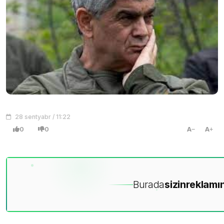
28 sentyabr / 11:22
0
0
A
A
Burada
sizin
reklamın