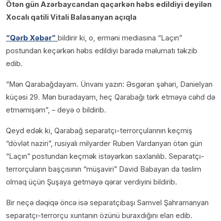
Ötən gün Azərbaycandan qaçarkən həbs edildiyi deyilən
Xocalı qatili Vitali Balasanyan açıqla
“Qərb Xəbər”
bildirir ki, o, erməni mediasına “Laçın”
postundan keçərkən həbs edildiyi barədə məlumatı təkzib
edib.
“Mən Qarabağdayam. Ünvanı yazın: Əsgəran şəhəri, Danielyan
küçəsi 29. Mən buradayam, heç Qarabağı tərk etməyə cəhd də
etməmişəm”, – deyə o bildirib.
Qeyd edək ki, Qarabağ separatçı-terrorçularının keçmiş
“dövlət naziri”, rusiyalı milyarder Ruben Vardanyan ötən gün
“Laçın” postundan keçmək istəyərkən saxlanılıb. Separatçı-
terrorçuların başçısının “müşaviri” David Babayan da təslim
olmaq üçün Şuşaya getməyə qərar verdiyini bildirib.
Bir neçə dəqiqə öncə isə separatçıbaşı Samvel Şahramanyan
separatçı-terrorçu xuntanın özünü buraxdığını elan edib.