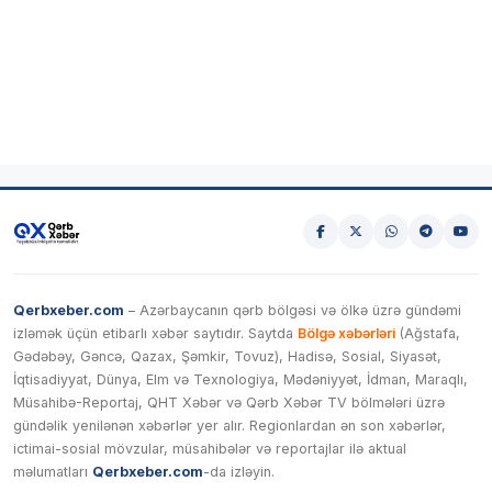
Qerbxeber.com
– Azərbaycanın qərb bölgəsi və ölkə üzrə gündəmi
izləmək üçün etibarlı xəbər saytıdır. Saytda
Bölgə xəbərləri
(Ağstafa,
Gədəbəy, Gəncə, Qazax, Şəmkir, Tovuz), Hadisə, Sosial, Siyasət,
İqtisadiyyat, Dünya, Elm və Texnologiya, Mədəniyyət, İdman, Maraqlı,
Müsahibə-Reportaj, QHT Xəbər və Qərb Xəbər TV bölmələri üzrə
gündəlik yenilənən xəbərlər yer alır. Regionlardan ən son xəbərlər,
ictimai-sosial mövzular, müsahibələr və reportajlar ilə aktual
məlumatları
Qerbxeber.com
-da izləyin.