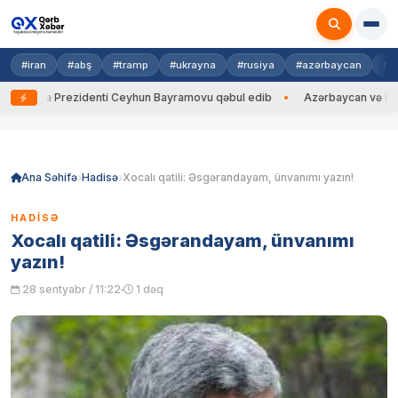
#iran
#abş
#tramp
#ukrayna
#rusiya
#azərbaycan
#h
ayna Prezidenti Ceyhun Bayramovu qəbul edib
Azərbaycan və Ukrayna 
Skip
to
content
Ana Səhifə
Hadisə
Xocalı qatili: Əsgərandayam, ünvanımı yazın!
HADISƏ
Xocalı qatili: Əsgərandayam, ünvanımı
yazın!
28 sentyabr / 11:22
1 dəq