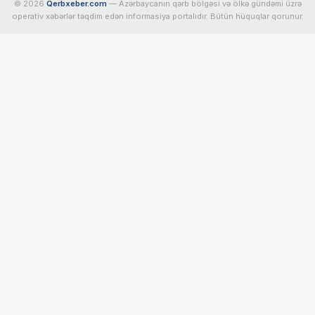
© 2026
Qerbxeber.com
— Azərbaycanın qərb bölgəsi və ölkə gündəmi üzrə
operativ xəbərlər təqdim edən informasiya portalıdır. Bütün hüquqlar qorunur.