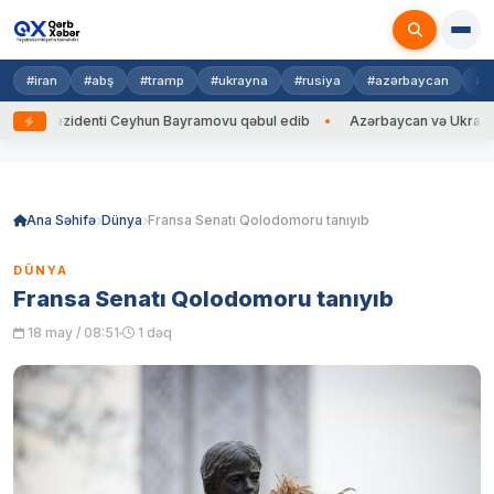
#iran
#abş
#tramp
#ukrayna
#rusiya
#azərbaycan
#h
a Prezidenti Ceyhun Bayramovu qəbul edib
Azərbaycan və Ukrayna XİN 
Skip
to
content
Ana Səhifə
Dünya
Fransa Senatı Qolodomoru tanıyıb
DÜNYA
Fransa Senatı Qolodomoru tanıyıb
18 may / 08:51
1 dəq