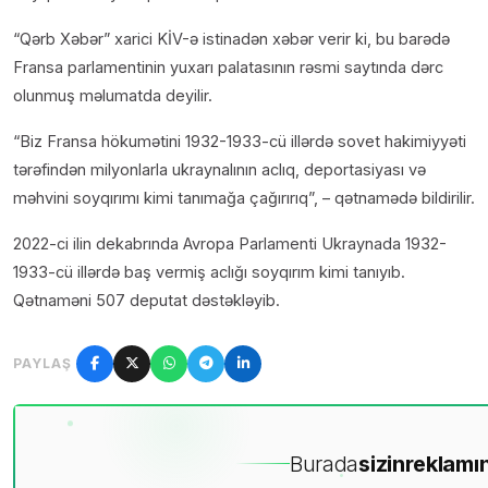
“Qərb Xəbər” xarici KİV-ə istinadən xəbər verir ki, bu barədə
Fransa parlamentinin yuxarı palatasının rəsmi saytında dərc
olunmuş məlumatda deyilir.
“Biz Fransa hökumətini 1932-1933-cü illərdə sovet hakimiyyəti
tərəfindən milyonlarla ukraynalının aclıq, deportasiyası və
məhvini soyqırımı kimi tanımağa çağırırıq”, – qətnamədə bildirilir.
2022-ci ilin dekabrında Avropa Parlamenti Ukraynada 1932-
1933-cü illərdə baş vermiş aclığı soyqırım kimi tanıyıb.
Qətnaməni 507 deputat dəstəkləyib.
PAYLAŞ
Burada
sizin
reklamın