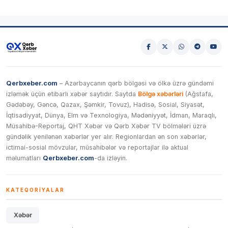
Qerbxeber.com
– Azərbaycanın qərb bölgəsi və ölkə üzrə gündəmi
izləmək üçün etibarlı xəbər saytıdır. Saytda
Bölgə xəbərləri
(Ağstafa,
Gədəbəy, Gəncə, Qazax, Şəmkir, Tovuz), Hadisə, Sosial, Siyasət,
İqtisadiyyat, Dünya, Elm və Texnologiya, Mədəniyyət, İdman, Maraqlı,
Müsahibə-Reportaj, QHT Xəbər və Qərb Xəbər TV bölmələri üzrə
gündəlik yenilənən xəbərlər yer alır. Regionlardan ən son xəbərlər,
ictimai-sosial mövzular, müsahibələr və reportajlar ilə aktual
məlumatları
Qerbxeber.com
-da izləyin.
KATEQORIYALAR
Xəbər