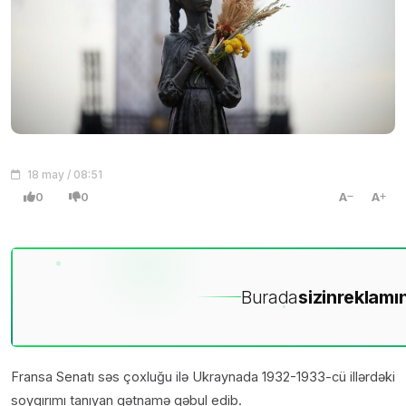
18 may / 08:51
0
0
A
A
Burada
sizin
reklamın
Fransa Senatı səs çoxluğu ilə Ukraynada 1932-1933-cü illərdəki
soyqırımı tanıyan qətnamə qəbul edib.