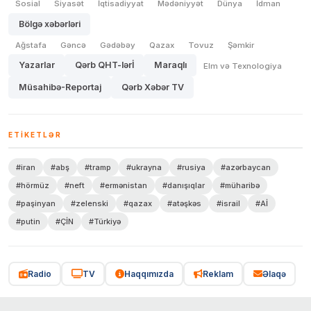
Sosial
Siyasət
İqtisadiyyat
Mədəniyyət
Dünya
İdman
Bölgə xəbərləri
Ağstafa
Gəncə
Gədəbəy
Qazax
Tovuz
Şəmkir
Yazarlar
Qərb QHT-lərİ
Maraqlı
Elm və Texnologiya
Müsahibə-Reportaj
Qərb Xəbər TV
ETIKETLƏR
#iran
#abş
#tramp
#ukrayna
#rusiya
#azərbaycan
#hörmüz
#neft
#ermənistan
#danışıqlar
#müharibə
#paşinyan
#zelenski
#qazax
#atəşkəs
#israil
#Aİ
#putin
#ÇİN
#Türkiyə
Radio
TV
Haqqımızda
Reklam
Əlaqə