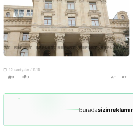
12 sentyabr / 11:15
0
0
A
A
Burada
sizin
reklamın