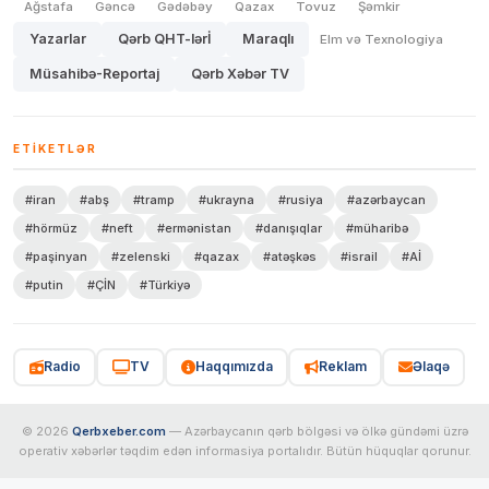
Ağstafa
Gəncə
Gədəbəy
Qazax
Tovuz
Şəmkir
Yazarlar
Qərb QHT-lərİ
Maraqlı
Elm və Texnologiya
Müsahibə-Reportaj
Qərb Xəbər TV
ETIKETLƏR
#iran
#abş
#tramp
#ukrayna
#rusiya
#azərbaycan
#hörmüz
#neft
#ermənistan
#danışıqlar
#müharibə
#paşinyan
#zelenski
#qazax
#atəşkəs
#israil
#Aİ
#putin
#ÇİN
#Türkiyə
Radio
TV
Haqqımızda
Reklam
Əlaqə
© 2026
Qerbxeber.com
— Azərbaycanın qərb bölgəsi və ölkə gündəmi üzrə
operativ xəbərlər təqdim edən informasiya portalıdır. Bütün hüquqlar qorunur.