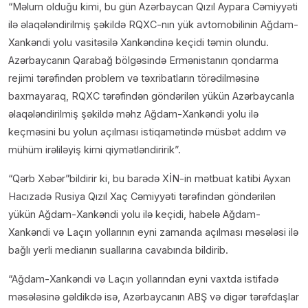
“Məlum olduğu kimi, bu gün Azərbaycan Qızıl Aypara Cəmiyyəti
ilə əlaqələndirilmiş şəkildə RQXC-nın yük avtomobilinin Ağdam-
Xankəndi yolu vasitəsilə Xankəndinə keçidi təmin olundu.
Azərbaycanın Qarabağ bölgəsində Ermənistanın qondarma
rejimi tərəfindən problem və təxribatların törədilməsinə
baxmayaraq, RQXC tərəfindən göndərilən yükün Azərbaycanla
əlaqələndirilmiş şəkildə məhz Ağdam-Xankəndi yolu ilə
keçməsini bu yolun açılması istiqamətində müsbət addım və
mühüm irəliləyiş kimi qiymətləndiririk”.
“Qərb Xəbər”bildirir ki, bu barədə XİN-in mətbuat katibi Ayxan
Hacızadə Rusiya Qızıl Xaç Cəmiyyəti tərəfindən göndərilən
yükün Ağdam-Xankəndi yolu ilə keçidi, habelə Ağdam-
Xankəndi və Laçın yollarının eyni zamanda açılması məsələsi ilə
bağlı yerli medianın suallarına cavabında bildirib.
“Ağdam-Xankəndi və Laçın yollarından eyni vaxtda istifadə
məsələsinə gəldikdə isə, Azərbaycanın ABŞ və digər tərəfdaşlar