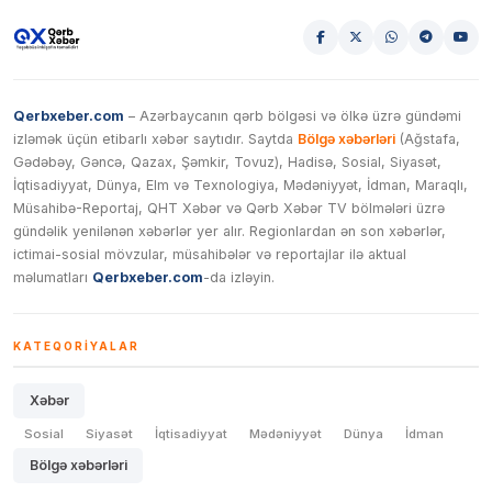
Qerbxeber.com
– Azərbaycanın qərb bölgəsi və ölkə üzrə gündəmi
izləmək üçün etibarlı xəbər saytıdır. Saytda
Bölgə xəbərləri
(Ağstafa,
Gədəbəy, Gəncə, Qazax, Şəmkir, Tovuz), Hadisə, Sosial, Siyasət,
İqtisadiyyat, Dünya, Elm və Texnologiya, Mədəniyyət, İdman, Maraqlı,
Müsahibə-Reportaj, QHT Xəbər və Qərb Xəbər TV bölmələri üzrə
gündəlik yenilənən xəbərlər yer alır. Regionlardan ən son xəbərlər,
ictimai-sosial mövzular, müsahibələr və reportajlar ilə aktual
məlumatları
Qerbxeber.com
-da izləyin.
KATEQORIYALAR
Xəbər
Sosial
Siyasət
İqtisadiyyat
Mədəniyyət
Dünya
İdman
Bölgə xəbərləri