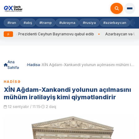
#iran
#abş
#tramp
#ukrayna
#rusiya
#azərbaycan
#h
ayna Prezidenti Ceyhun Bayramovu qəbul edib
Azərbaycan və Ukrayna X
Skip
to
content
Ana
Hadisə
XİN Ağdam-Xankəndi yolunun açılmasını mühüm irəliləyiş kimi qiymətləndirir
Səhifə
HADISƏ
XİN Ağdam-Xankəndi yolunun açılmasını
mühüm irəliləyiş kimi qiymətləndirir
12 sentyabr / 11:15
2 dəq