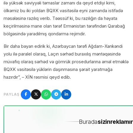
ilə yüksək səviyyəli təmaslar zamanı da qeyd etdiyi kimi,
ölkəmiz bu iki yoldan BQXK vasitəsilə eyni zamanda istifadə
məsələsinə razılıq verib. Təəssüf ki, bu razılığın da həyata
keçirilməsinə mane olan tərəf Ermənistan tərəfindən Qarabağ
bölgəsində yaradılmış qondarma rejimdir.
Bir daha bəyan edirik ki, Azərbaycan tərəfi Ağdam-Xankəndi
yolu ilə paralel olaraq, Laçın sərhəd buraxılış məntəqəsində
müvafiq olaraq sərhəd və gömrük prosedurlarına əməl etməklə
BQXK vasitəsilə yüklərin daşınmasına şərait yaratmağa
hazırdır”, – XİN rəsmisi qeyd edib.
PAYLAŞ
Burada
sizin
reklamın