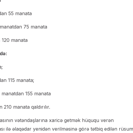
a
tdan 55 manata
0 manatdan 75 manata
n 120 manata
kdə:
a;
dan 115 manata;
20 manatdan 155 manata
 210 manata qaldırılır.
ikasının vətəndaşlarına xaricə getmək hüququ verən
ı ilə əlaqədar yenidən verilməsinə görə tətbiq edilən rüsum