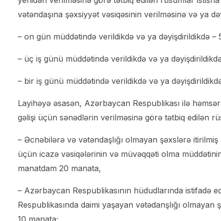
yenidən verilməsinə görə tətbiq edilən rüsumlar isti
vətəndaşına şəxsiyyət vəsiqəsinin verilməsinə və ya də
– on gün müddətində verildikdə və ya dəyişdirildikdə
– üç iş günü müddətində verildikdə və ya dəyişdirildi
– bir iş günü müddətində verildikdə və ya dəyişdirild
Layihəyə əsasən, Azərbaycan Respublikası ilə həmsərh
gəlişi üçün sənədlərin verilməsinə görə tətbiq edilən r
– Əcnəbilərə və vətəndaşlığı olmayan şəxslərə itiril
üçün icazə vəsiqələrinin və müvəqqəti olma müddətini
manatdam 20 manata,
– Azərbaycan Respublikasının hüdudlarında istifadə 
Respublikasında daimi yaşayan vətədanşlığı olmayan ş
10 manata;