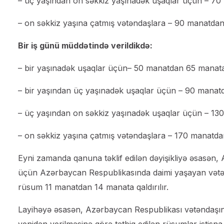
– üç yaşından on səkkiz yaşınadək uşaqlar üçün – 7
– on səkkiz yaşına çatmış vətəndaşlara – 90 manatda
Bir iş günü müddətində verildikdə:
– bir yaşınadək uşaqlar üçün– 50 manatdan 65 manata
– bir yaşından üç yaşınadək uşaqlar üçün – 90 manat
– üç yaşından on səkkiz yaşınadək uşaqlar üçün – 13
– on səkkiz yaşına çatmış vətəndaşlara – 170 manatd
Eyni zamanda qanuna təklif edilən dəyişikliyə əsasən
üçün Azərbaycan Respublikasında daimi yaşayan vətənd
rüsum 11 manatdan 14 manata qaldırılır.
Layihəyə əsasən, Azərbaycan Respublikası vətəndaşının 