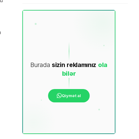
mu
n
Burada
sizin
reklamınız
ola
bilər
Qiymət al