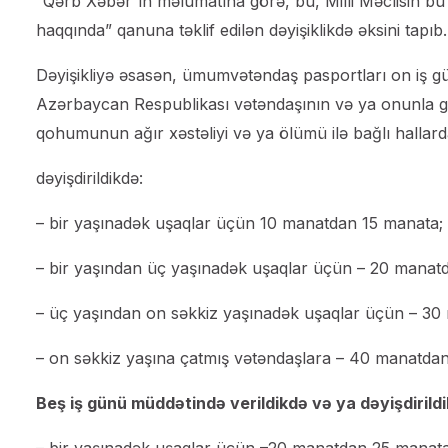
“Qərb Xəbər”in məlumatına görə, bu, Milli Məclisin bu
haqqında” qanuna təklif edilən dəyişiklikdə əksini tapıb.
Dəyişikliyə əsasən, ümumvətəndaş pasportları on iş gü
Azərbaycan Respublikası vətəndaşının və ya onunla ge
qohumunun ağır xəstəliyi və ya ölümü ilə bağlı hallard
dəyişdirildikdə:
– bir yaşınadək uşaqlar üçün 10 manatdan 15 manata;
– bir yaşından üç yaşınadək uşaqlar üçün – 20 manat
– üç yaşından on səkkiz yaşınadək uşaqlar üçün – 3
– on səkkiz yaşına çatmış vətəndaşlara – 40 manatda
Beş iş günü müddətində verildikdə və ya dəyişdirild