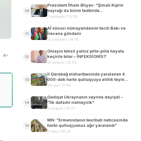
Prezident İlham Əliyev: “Şimali Kiprin
bayrağı da bizim tədbirdə
10
dalğalanmalıdır və dalğalanacaq”
7 sentyabr / 15:58
Aİ xüsusi nümayəndəsini təcili Bakı və
İrəvana göndərir
11
13 sentyabr / 16:10
Onlayın təhsil yalnız pillə-pillə həyata
A
keçirilə bilər – İNFEKSİONİST
12
23 avqust / 15:05
ll Qarabağ müharibəsində yaralanan 4
000-dək hərbi qulluqçuya əlillik təyin
13
edilib
26 iyul / 17:45
Gedişat Ukraynanın xeyrinə dəyişdi –
“İlk dəfədir irəliləyirik”
14
12 avqust / 10:57
MN: “Ermənistanın təxribatı nəticəsində
hərbi qulluqçumuz ağır yaralanıb”
15
11 may / 08:35