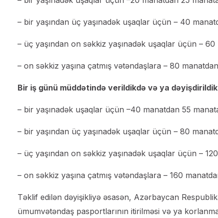
– bir yaşınadək uşaqlar üçün –20 manatdan 25 manat
– bir yaşından üç yaşınadək uşaqlar üçün – 40 mana
– üç yaşından on səkkiz yaşınadək uşaqlar üçün – 6
– on səkkiz yaşına çatmış vətəndaşlara – 80 manatda
Bir iş günü müddətində verildikdə və ya dəyişdirildi
– bir yaşınadək uşaqlar üçün –40 manatdan 55 manat
– bir yaşından üç yaşınadək uşaqlar üçün – 80 manat
– üç yaşından on səkkiz yaşınadək uşaqlar üçün – 1
– on səkkiz yaşına çatmış vətəndaşlara – 160 manatdan
Təklif edilən dəyişikliyə əsasən, Azərbaycan Respubl
ümumvətəndaş pasportlarının itirilməsi və ya korlanmas