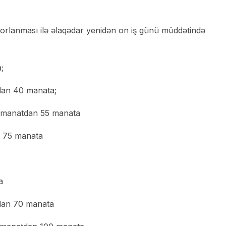
 korlanması ilə əlaqədar yenidən on iş günü müddətində
;
dan 40 manata;
0 manatdan 55 manata
n 75 manata
a
tdan 70 manata