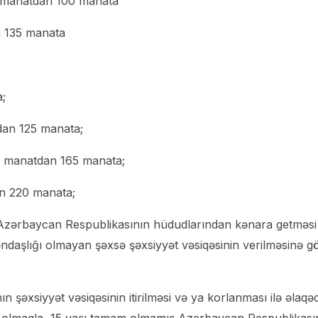
0 manatdan 100 manata
n 135 manata
;
dan 125 manata;
0 manatdan 165 manata;
an 220 manata;
, Azərbaycan Respublikasının hüdudlarından kənara getməsi
aşlığı olmayan şəxsə şəxsiyyət vəsiqəsinin verilməsinə g
şəxsiyyət vəsiqəsinin itirilməsi və ya korlanması ilə əlaqə