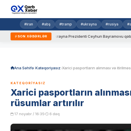
#iran
#abş
#tramp
#ukrayna
#rusiya
#
aydalar
Ukrayna Prezidenti Ceyhun Bayramovu qəbul edib
SON XƏBƏRLƏR
Skip
to
content
Ana Səhifə
Kateqoriyasız
KATEQORIYASIZ
Xarici pasportların alınması
rüsumlar artırılır
17 noyabr / 16:35
6 dəq