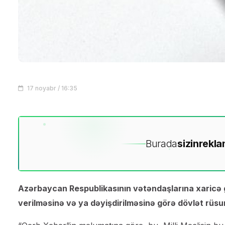
17 noyabr / 16:35
Burada
sizin
rekla
Azərbaycan Respublikasının vətəndaşlarına xaric
verilməsinə və ya dəyişdirilməsinə görə dövlət rüsum