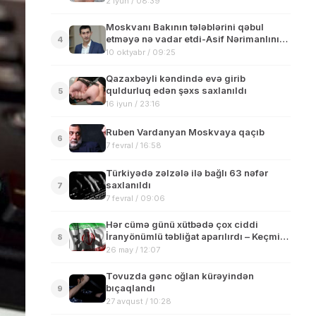
2 iyun / 08:39
Moskvanı Bakının tələblərini qəbul
etməyə nə vadar etdi-Asif Nərimanlının
4
yazısı
10 oktyabr / 09:25
Qazaxbəyli kəndində evə girib
quldurluq edən şəxs saxlanıldı
5
16 iyun / 23:16
Ruben Vardanyan Moskvaya qaçıb
6
7 fevral / 16:58
Türkiyədə zəlzələ ilə bağlı 63 nəfər
saxlanıldı
7
7 fevral / 09:06
Hər cümə günü xütbədə çox ciddi
İranyönümlü təbliğat aparılırdı – Keçmiş
8
başçı
26 may / 12:07
Tovuzda gənc oğlan kürəyindən
bıçaqlandı
9
27 avqust / 10:28