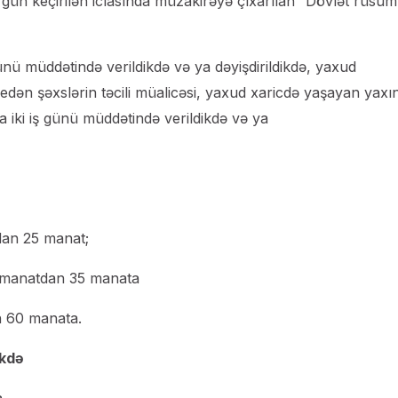
 gün keçirilən iclasında müzakirəyə çıxarılan “Dövlət rüsu
nü müddətində verildikdə və ya dəyişdirildikdə, yaxud
dən şəxslərin təcili müalicəsi, yaxud xaricdə yaşayan yaxı
a iki iş günü müddətində verildikdə və ya
dan 25 manat;
0 manatdan 35 manata
n 60 manata.
ikdə