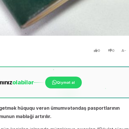
0
0
A
mınız
ola
bilər
Qiymət al
ə getmək hüququ verən ümumvətəndaş pasportlarının
unun məbləği artırılır.