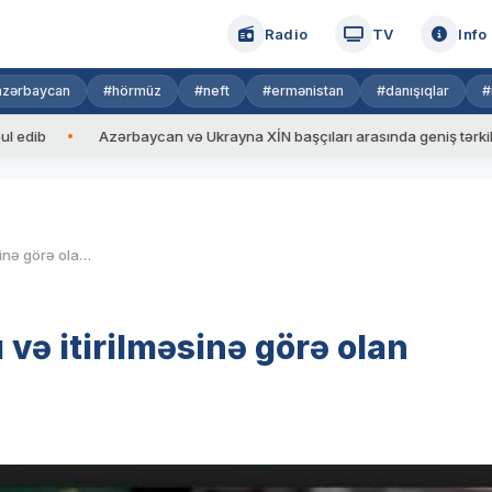
Radio
TV
Info
azərbaycan
#hörmüz
#neft
#ermənistan
#danışıqlar
#
Azərbaycan və Ukrayna XİN başçıları arasında geniş tərkibdə görüş keçir
Xarici pasportların alınması və itirilməsinə görə olan rüsumlar artırılır
 və itirilməsinə görə olan