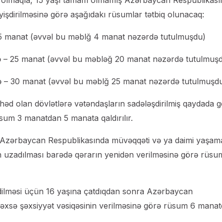
sna olmaqla, 15 yaşı tamam olmamış Azərbaycan Respublikası
yişdirilməsinə görə aşağıdakı rüsumlar tətbiq olunacaq:
 – 5 manat (əvvəl bu məblğ 4 manat nəzərdə tutulmuşdu)
kdə – 25 manat (əvvəl bu məbləğ 20 manat nəzərdə tutulmuş
ikdə – 30 manat (əvvəl bu məblğ 25 manat nəzərdə tutulmuşdu
əd olan dövlətlərə vətəndaşların sadələşdirilmiş qaydada g
üsum 3 manatdan 5 manata qaldırılır.
miş Azərbaycan Respublikasında müvəqqəti və ya daimi yaşam
n uzadılması barədə qərarın yenidən verilməsinə görə rüsu
edilməsi üçün 16 yaşına çatdıqdan sonra Azərbaycan
əxsə şəxsiyyət vəsiqəsinin verilməsinə görə rüsum 6 mana