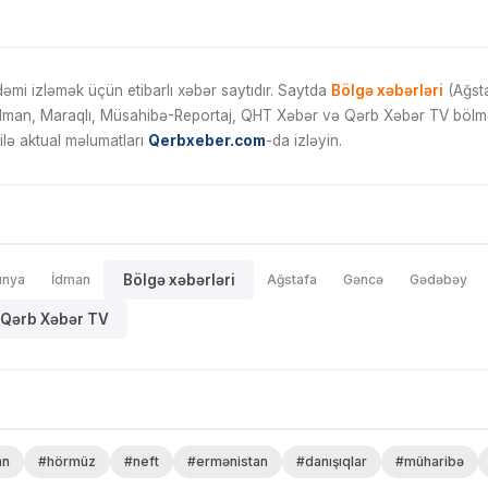
mi izləmək üçün etibarlı xəbər saytıdır. Saytda
Bölgə xəbərləri
(Ağsta
İdman, Maraqlı, Müsahibə-Reportaj, QHT Xəbər və Qərb Xəbər TV bölmələ
ilə aktual məlumatları
Qerbxeber.com
-da izləyin.
ünya
İdman
Bölgə xəbərləri
Ağstafa
Gəncə
Gədəbəy
Qərb Xəbər TV
an
#hörmüz
#neft
#ermənistan
#danışıqlar
#müharibə