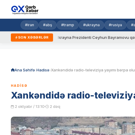
#iran
#abş
#tramp
#ukrayna
#rusiya
#
yeni qaydalar
Ukrayna Prezidenti Ceyhun Bayramovu qəbul edib
SON XƏBƏRLƏR
Skip
to
content
Ana Səhifə
Hadisə
Xankəndidə radio-televiziya yayımı bərpa ol
HADISƏ
Xankəndidə radio-televiziy
2 oktyabr / 13:10
2 dəq