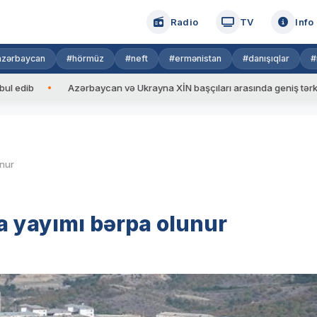
Radio
TV
Info
azərbaycan
#hörmüz
#neft
#ermənistan
#danışıqlar
#
Azərbaycan və Ukrayna XİN başçıları arasında geniş tərkibdə gör
unur
a yayımı bərpa olunur