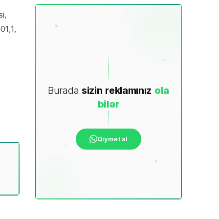
i,
01,1,
Burada
sizin
reklamınız
ola
bilər
Qiymət al