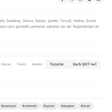
fa, Gədəbəy, Gəncə, Qazax, Şəmkir, Tovuz), Hadisə, Sosial,
ri üzrə gündəlik yenilənən xəbərlər yer alır. Regionlardan ən
Qazax
Tovuz
Şəmkir
Yazarlar
Qərb QHT-lərİ
#paşinyan
#zelenski
#qazax
#atəşkəs
#israil