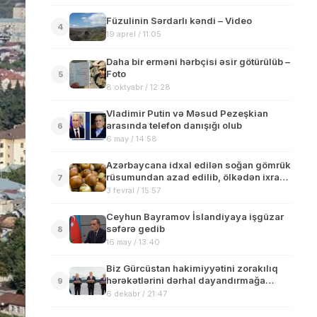
Füzulinin Sərdarlı kəndi – Video
4
19 aprel / 11:05
Daha bir erməni hərbçisi əsir götürülüb –
Foto
5
8 oktyabr / 12:28
Vladimir Putin və Məsud Pezeşkian
arasında telefon danışığı olub
6
6 may / 14:58
Azərbaycana idxal edilən soğan gömrük
rüsumundan azad edilib, ölkədən ixracı
7
tənzimlənəcək
3 fevral / 15:57
Ceyhun Bayramov İslandiyaya işgüzar
səfərə gedib
8
16 may / 13:40
Biz Gürcüstan hakimiyyətini zorakılıq
hərəkətlərini dərhal dayandırmağa
9
çağırırıq – Baltikyanı ölkələrinin
6 dekabr / 21:47
bəyənatı