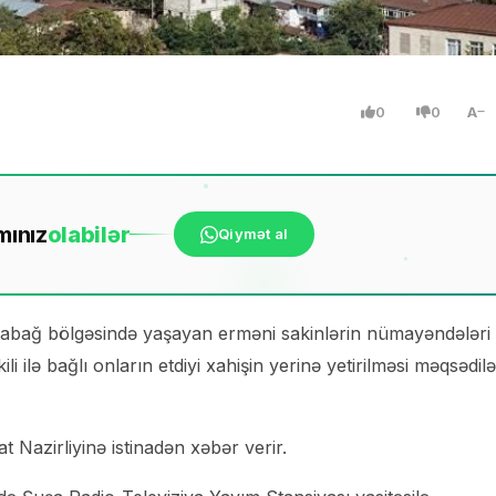
0
0
A
mınız
ola
bilər
Qiymət al
bağ bölgəsində yaşayan erməni sakinlərin nümayəndələri i
i ilə bağlı onların etdiyi xahişin yerinə yetirilməsi məqsədilə
 Nazirliyinə istinadən xəbər verir.