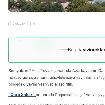
2 oktyabr / 13:10
Burada
sizin
rekla
Sentyabrın 29-da Yevlax şəhərində Azərbaycanın Qara
növbəti görüş zamanı radio-televiziya yayımlarının təşkil
bölgədəki yayım vəziyyəti araşdırılıb.
“Qərb Xəbər”
bu barədə Rəqəmsal İnkişaf və Nəqliyyat