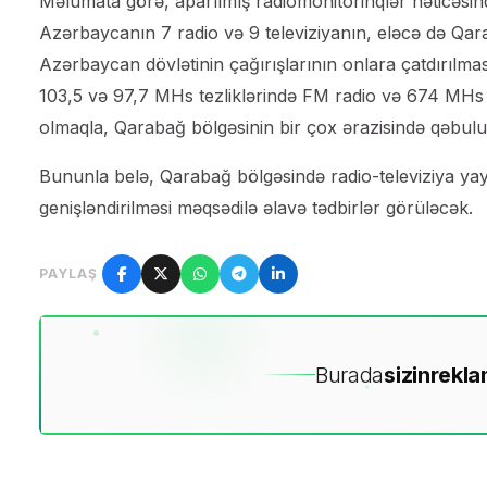
Məlumata görə, aparılmış radiomonitorinqlər nəticəsind
Azərbaycanın 7 radio və 9 televiziyanın, eləcə də Qar
Azərbaycan dövlətinin çağırışlarının onlara çatdırılm
103,5 və 97,7 MHs tezliklərində FM radio və 674 MHs t
olmaqla, Qarabağ bölgəsinin bir çox ərazisində qəbul
Bununla belə, Qarabağ bölgəsində radio-televiziya yayı
genişləndirilməsi məqsədilə əlavə tədbirlər görüləcək.
PAYLAŞ
Burada
sizin
rekla