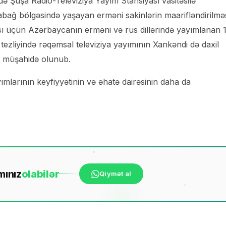
ə Şuşa Radio-Televiziya Yayım Stansiyası vasitəsilə
abağ bölgəsində yaşayan erməni sakinlərin maarifləndirilməs
ası üçün Azərbaycanın erməni və rus dillərində yayımlanan 1
ezliyində rəqəmsal televiziya yayımının Xankəndi də daxil
u müşahidə olunub.
mlarının keyfiyyətinin və əhatə dairəsinin daha da
mınız
ola
bilər
Qiymət al