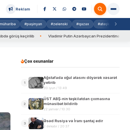
Reklam
müharibə
#paşinyan
#zelenski
#qazax
#atəşkəs
#isra
üş keçirilib
Vladimir Putin Azərbaycan Prezidentinə zəng edib
Çox oxunanlar
Ağstafada oğul atasını döyərək xəsarət
yetirib
1
30 iyun / 13:49
ÜST ABŞ-nin təşkilatdan çıxmasına
münasibət bildirib
2
22 yanvar / 10:30
Əsəd Rusiya və İranı şantaj edir
3
2 dekabr / 20:37