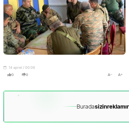
14 aprel / 00:06
0
0
A
A
Burada
sizin
reklamın