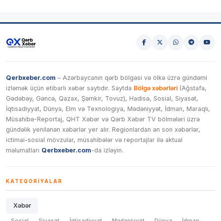
Qerbxeber.com
– Azərbaycanın qərb bölgəsi və ölkə üzrə gündəmi
izləmək üçün etibarlı xəbər saytıdır. Saytda
Bölgə xəbərləri
(Ağstafa,
Gədəbəy, Gəncə, Qazax, Şəmkir, Tovuz), Hadisə, Sosial, Siyasət,
İqtisadiyyat, Dünya, Elm və Texnologiya, Mədəniyyət, İdman, Maraqlı,
Müsahibə-Reportaj, QHT Xəbər və Qərb Xəbər TV bölmələri üzrə
gündəlik yenilənən xəbərlər yer alır. Regionlardan ən son xəbərlər,
ictimai-sosial mövzular, müsahibələr və reportajlar ilə aktual
məlumatları
Qerbxeber.com
-da izləyin.
KATEQORIYALAR
Xəbər
Sosial
Siyasət
İqtisadiyyat
Mədəniyyət
Dünya
İdman