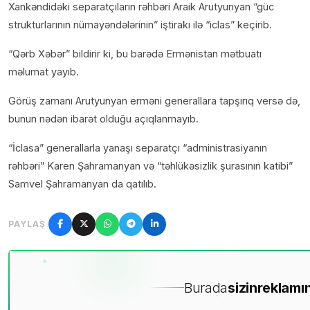
Xankəndidəki separatçıların rəhbəri Araik Arutyunyan “güc
strukturlarının nümayəndələrinin” iştirakı ilə “iclas” keçirib.
“Qərb Xəbər” bildirir ki, bu barədə Ermənistan mətbuatı
məlumat yayıb.
Görüş zamanı Arutyunyan erməni generallara tapşırıq versə də,
bunun nədən ibarət olduğu açıqlanmayıb.
“İclasa” generallarla yanaşı separatçı “administrasiyanın
rəhbəri” Karen Şahramanyan və “təhlükəsizlik şurasının katibi”
Samvel Şahramanyan da qatılıb.
PAYLAŞ
Burada
sizin
reklamın