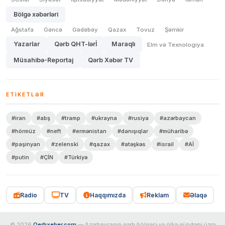
Bölgə xəbərləri
Ağstafa
Gəncə
Gədəbəy
Qazax
Tovuz
Şəmkir
Yazarlar
Qərb QHT-lərİ
Maraqlı
Elm və Texnologiya
Müsahibə-Reportaj
Qərb Xəbər TV
ETIKETLƏR
#iran
#abş
#tramp
#ukrayna
#rusiya
#azərbaycan
#hörmüz
#neft
#ermənistan
#danışıqlar
#müharibə
#paşinyan
#zelenski
#qazax
#atəşkəs
#israil
#Aİ
#putin
#ÇİN
#Türkiyə
Radio
TV
Haqqımızda
Reklam
Əlaqə
© 2026
Qerbxeber.com
— Azərbaycanın qərb bölgəsi və ölkə gündəmi üzrə