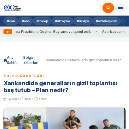
#iran
#abş
#tramp
#ukrayna
#rusiya
#azərbaycan
#h
Ukrayna Prezidenti Ceyhun Bayramovu qəbul edib
Azərbaycan və Ukrayn
Skip
to
content
Ana
Bölgə
Xankəndidə generalların gizli toplantısı baş tutub – Plan nədir?
Səhifə
xəbərləri
BÖLGƏ XƏBƏRLƏRI
Xankəndidə generalların gizli toplantısı
baş tutub – Plan nədir?
14 aprel / 00:06
1 dəq