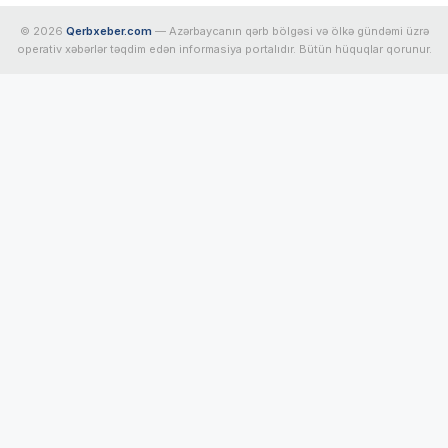
© 2026
Qerbxeber.com
— Azərbaycanın qərb bölgəsi və ölkə gündəmi üzrə
operativ xəbərlər təqdim edən informasiya portalıdır. Bütün hüquqlar qorunur.