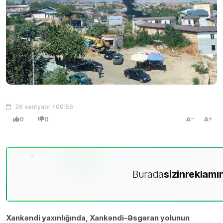
26 sentyabr / 09:56
0
0
A
A
Burada
sizin
reklamın
Xankəndi yaxınlığında, Xankəndi-Əsgəran yolunun