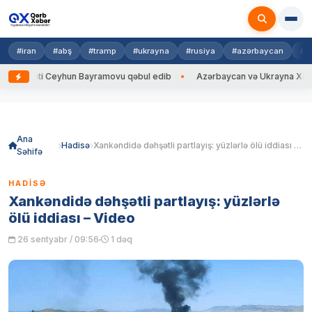
#iran
#abş
#tramp
#ukrayna
#rusiya
#azərbaycan
#h
ti Ceyhun Bayramovu qəbul edib
Azərbaycan və Ukrayna XİN başçıları a
Skip
to
content
Ana
Hadisə
Xankəndidə dəhşətli partlayış: yüzlərlə ölü iddiası – Video
Səhifə
HADISƏ
Xankəndidə dəhşətli partlayış: yüzlərlə
ölü iddiası – Video
26 sentyabr / 09:56
1 dəq