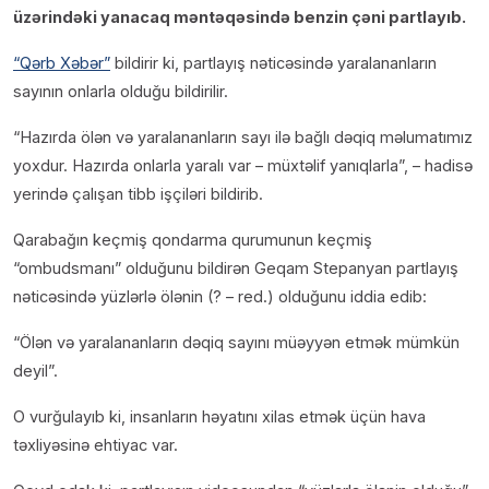
üzərindəki yanacaq məntəqəsində benzin çəni partlayıb.
“Qərb Xəbər”
bildirir ki, partlayış nəticəsində yaralananların
sayının onlarla olduğu bildirilir.
“Hazırda ölən və yaralananların sayı ilə bağlı dəqiq məlumatımız
yoxdur. Hazırda onlarla yaralı var – müxtəlif yanıqlarla”, – hadisə
yerində çalışan tibb işçiləri bildirib.
Qarabağın keçmiş qondarma qurumunun keçmiş
“ombudsmanı” olduğunu bildirən Geqam Stepanyan partlayış
nəticəsində yüzlərlə ölənin (? – red.) olduğunu iddia edib:
“Ölən və yaralananların dəqiq sayını müəyyən etmək mümkün
deyil”.
O vurğulayıb ki, insanların həyatını xilas etmək üçün hava
təxliyəsinə ehtiyac var.