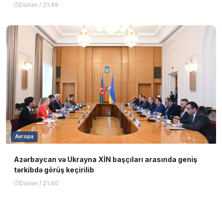
Dünən / 21:49
Avropa
Azərbaycan və Ukrayna XİN başçıları arasında geniş
tərkibdə görüş keçirilib
Dünən / 21:40