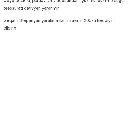
Qeyd edək ki, partlayışın videosundan “yüzlərlə ölənin olduğu”
təəssüratı qətiyyən yaranmır
Geqam Stepanyan yaralananların sayının 200-ü keçdiyini
bildirib.