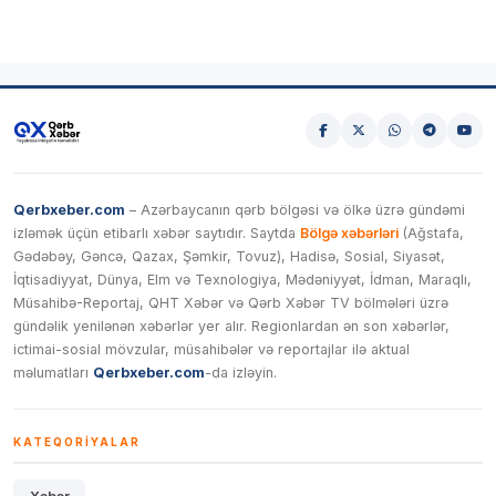
Qerbxeber.com
– Azərbaycanın qərb bölgəsi və ölkə üzrə gündəmi
izləmək üçün etibarlı xəbər saytıdır. Saytda
Bölgə xəbərləri
(Ağstafa,
Gədəbəy, Gəncə, Qazax, Şəmkir, Tovuz), Hadisə, Sosial, Siyasət,
İqtisadiyyat, Dünya, Elm və Texnologiya, Mədəniyyət, İdman, Maraqlı,
Müsahibə-Reportaj, QHT Xəbər və Qərb Xəbər TV bölmələri üzrə
gündəlik yenilənən xəbərlər yer alır. Regionlardan ən son xəbərlər,
ictimai-sosial mövzular, müsahibələr və reportajlar ilə aktual
məlumatları
Qerbxeber.com
-da izləyin.
KATEQORIYALAR