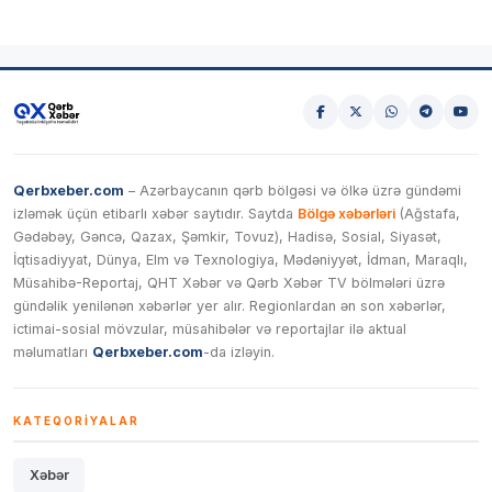
Qerbxeber.com
– Azərbaycanın qərb bölgəsi və ölkə üzrə gündəmi
izləmək üçün etibarlı xəbər saytıdır. Saytda
Bölgə xəbərləri
(Ağstafa,
Gədəbəy, Gəncə, Qazax, Şəmkir, Tovuz), Hadisə, Sosial, Siyasət,
İqtisadiyyat, Dünya, Elm və Texnologiya, Mədəniyyət, İdman, Maraqlı,
Müsahibə-Reportaj, QHT Xəbər və Qərb Xəbər TV bölmələri üzrə
gündəlik yenilənən xəbərlər yer alır. Regionlardan ən son xəbərlər,
ictimai-sosial mövzular, müsahibələr və reportajlar ilə aktual
məlumatları
Qerbxeber.com
-da izləyin.
KATEQORIYALAR
Xəbər