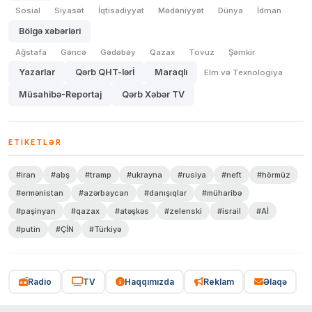
Sosial
Siyasət
İqtisadiyyat
Mədəniyyət
Dünya
İdman
Bölgə xəbərləri
Ağstafa
Gəncə
Gədəbəy
Qazax
Tovuz
Şəmkir
Yazarlar
Qərb QHT-lərİ
Maraqlı
Elm və Texnologiya
Müsahibə-Reportaj
Qərb Xəbər TV
ETIKETLƏR
#iran
#abş
#tramp
#ukrayna
#rusiya
#neft
#hörmüz
#ermənistan
#azərbaycan
#danışıqlar
#müharibə
#paşinyan
#qazax
#atəşkəs
#zelenski
#israil
#Aİ
#putin
#ÇİN
#Türkiyə
Radio
TV
Haqqımızda
Reklam
Əlaqə