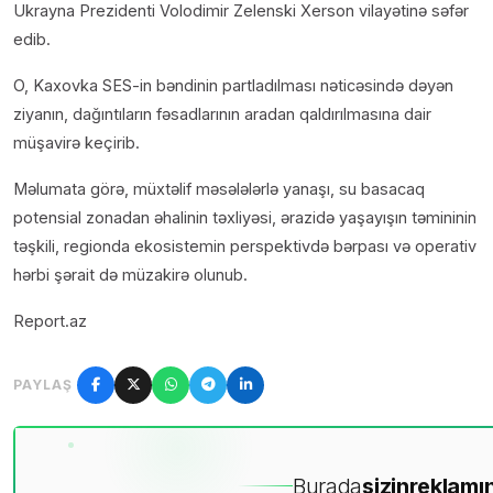
Ukrayna Prezidenti Volodimir Zelenski Xerson vilayətinə səfər
edib.
O, Kaxovka SES-in bəndinin partladılması nəticəsində dəyən
ziyanın, dağıntıların fəsadlarının aradan qaldırılmasına dair
müşavirə keçirib.
Məlumata görə, müxtəlif məsələlərlə yanaşı, su basacaq
potensial zonadan əhalinin təxliyəsi, ərazidə yaşayışın təmininin
təşkili, regionda ekosistemin perspektivdə bərpası və operativ
hərbi şərait də müzakirə olunub.
Report.az
PAYLAŞ
Burada
sizin
reklamın