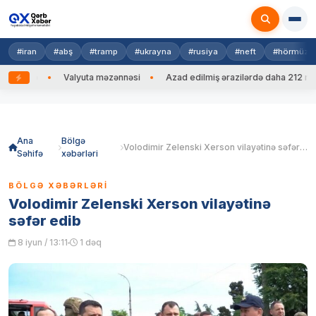
#iran
#abş
#tramp
#ukrayna
#rusiya
#neft
#hörmüz
 edib
Valyuta məzənnəsi
Azad edilmiş ərazilərdə daha 212 mina, 
Skip
to
content
Ana
Bölgə
Volodimir Zelenski Xerson vilayətinə səfər edib
Səhifə
xəbərləri
BÖLGƏ XƏBƏRLƏRI
Volodimir Zelenski Xerson vilayətinə
səfər edib
8 iyun / 13:11
1 dəq