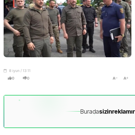
8 iyun / 13:11
0
0
A
A
Burada
sizin
reklamın