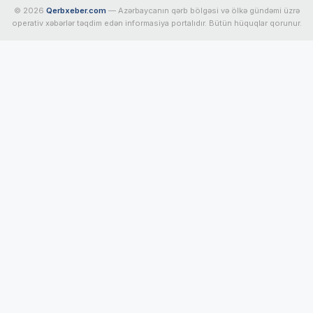
© 2026
Qerbxeber.com
— Azərbaycanın qərb bölgəsi və ölkə gündəmi üzrə
operativ xəbərlər təqdim edən informasiya portalıdır. Bütün hüquqlar qorunur.