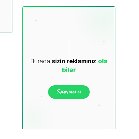
Burada
sizin
reklamınız
ola
bilər
Qiymət al