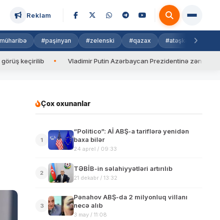
Reklam
müharibə
#paşinyan
#zelenski
#qazax
#atəşkəs
#isra
irilib
Vladimir Putin Azərbaycan Prezidentinə zəng edib
V
Çox oxunanlar
“Politico”: Aİ ABŞ-a tariflərə yenidən
baxa bilər
1
24 aprel / 09:33
TƏBİB-in səlahiyyətləri artırılıb
2
21 dekabr / 13:32
Pənahov ABŞ-da 2 milyonluq villanı
necə alıb
3
3 may / 11:08