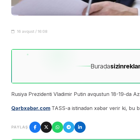
16 avqust / 16:08
Burada
sizin
rekla
Rusiya Prezidenti Vladimir Putin avqustun 18-19-da A
Qərbxəbər.com
TASS-a istinadən xəbər verir ki, bu 
PAYLAŞ