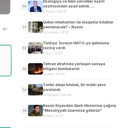
Ekologiya və təbii sərvətlər naziri
vəzifəsindən azad edilib…..
10
6 fevral / 09:18
Qəbul imtahanları ilə əlaqədar kitablar
yenilənəcək? – Rəsmi
11
A
26 noyabr / 11:16
Türkiyə İsveçin NATO-ya qəbuluna
razılıq verdi
12
11 iyul / 12:53
Tehran ətrafında yerləşən sənaye
bölgəsi bombalandı
13
12 mart / 07:41
Tərtər atəşə tutulub, bir mülki şəxs
yaralanıb
14
19 oktyabr / 09:48
Rəsmi Kiyevdən Qərb ölkələrinə çağırış:
“Məsuliyyəti üzərinizə götürün”
15
4 mart / 10:57