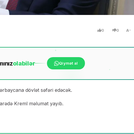
0
0
A
mınız
ola
bilər
Qiymət al
zərbaycana dövlət səfəri edəcək.
barədə Kreml məlumat yayıb.