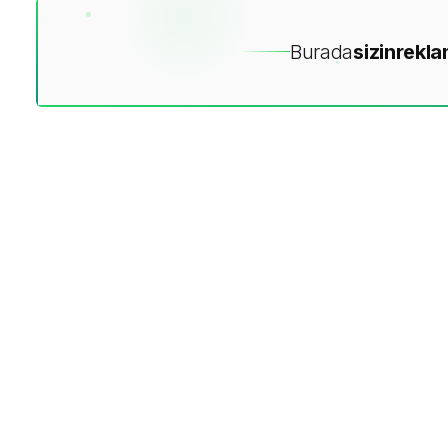
Burada
sizin
rekla