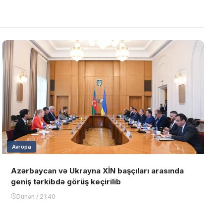
Avropa
Azərbaycan və Ukrayna XİN başçıları arasında
geniş tərkibdə görüş keçirilib
Dünən / 21:40