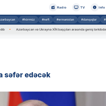
Radio
TV
Info
azərbaycan
#hörmüz
#neft
#ermənistan
#danışıqlar
#
Azərbaycan və Ukrayna XİN başçıları arasında geniş tərkibdə görüş keç
a səfər edəcək