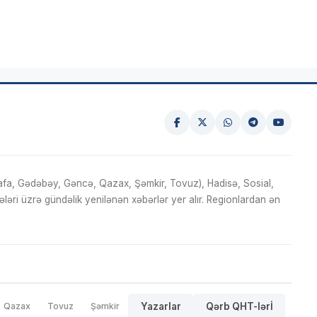
fa, Gədəbəy, Gəncə, Qazax, Şəmkir, Tovuz), Hadisə, Sosial,
ri üzrə gündəlik yenilənən xəbərlər yer alır. Regionlardan ən
Qazax
Tovuz
Şəmkir
Yazarlar
Qərb QHT-lərİ