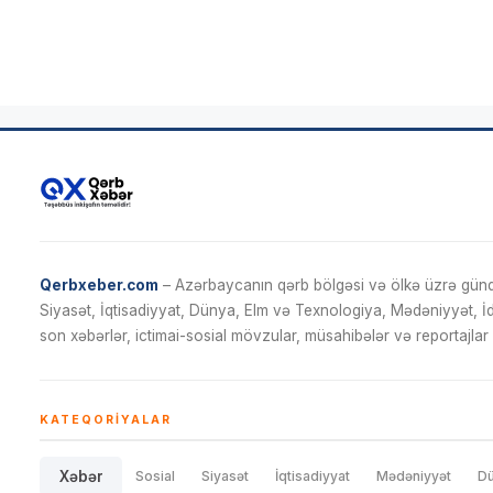
Qerbxeber.com
– Azərbaycanın qərb bölgəsi və ölkə üzrə gündə
Siyasət, İqtisadiyyat, Dünya, Elm və Texnologiya, Mədəniyyət, 
son xəbərlər, ictimai-sosial mövzular, müsahibələr və reportajlar 
KATEQORIYALAR
Xəbər
Sosial
Siyasət
İqtisadiyyat
Mədəniyyət
D