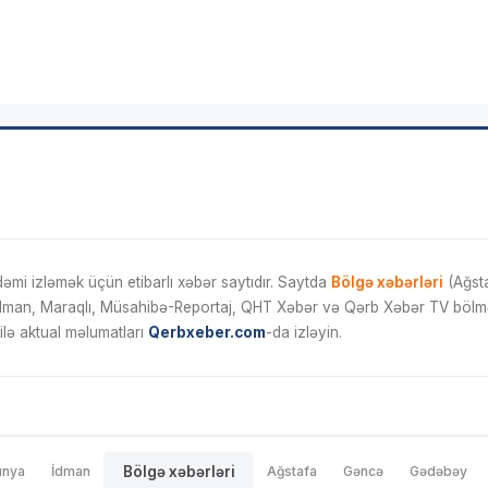
mi izləmək üçün etibarlı xəbər saytıdır. Saytda
Bölgə xəbərləri
(Ağsta
İdman, Maraqlı, Müsahibə-Reportaj, QHT Xəbər və Qərb Xəbər TV bölmələ
ilə aktual məlumatları
Qerbxeber.com
-da izləyin.
ünya
İdman
Bölgə xəbərləri
Ağstafa
Gəncə
Gədəbəy