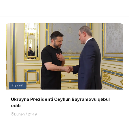
Siyasət
Ukrayna Prezidenti Ceyhun Bayramovu qəbul
edib
Dünən / 21:49