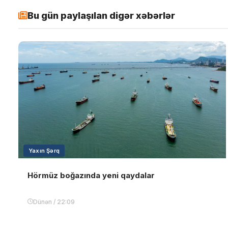
Bu gün paylaşılan digər xəbərlər
Yaxın Şərq
Hörmüz boğazında yeni qaydalar
Dünən / 22:09