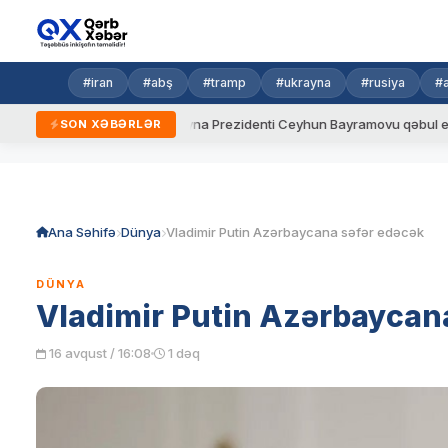
#iran
#abş
#tramp
#ukrayna
#rusiya
#
qaydalar
Ukrayna Prezidenti Ceyhun Bayramovu qəbul edib
SON XƏBƏRLƏR
Skip
to
content
Ana Səhifə
Dünya
Vladimir Putin Azərbaycana səfər edəcək
DÜNYA
Vladimir Putin Azərbaycan
16 avqust / 16:08
1 dəq