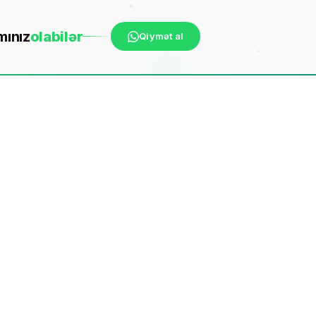
mınız
ola
bilər
Qiymət al