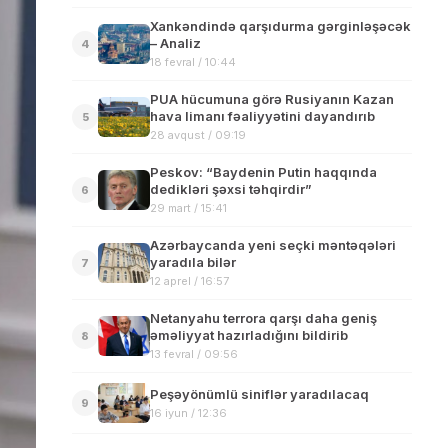
Xankəndində qarşıdurma gərginləşəcək
– Analiz
4
18 fevral / 10:44
PUA hücumuna görə Rusiyanın Kazan
hava limanı fəaliyyətini dayandırıb
5
28 avqust / 09:19
Peskov: “Baydenin Putin haqqında
dedikləri şəxsi təhqirdir”
6
29 mart / 15:41
Azərbaycanda yeni seçki məntəqələri
yaradıla bilər
7
12 aprel / 16:57
Netanyahu terrora qarşı daha geniş
əməliyyat hazırladığını bildirib
8
13 fevral / 09:56
Peşəyönümlü siniflər yaradılacaq
9
16 iyun / 12:36