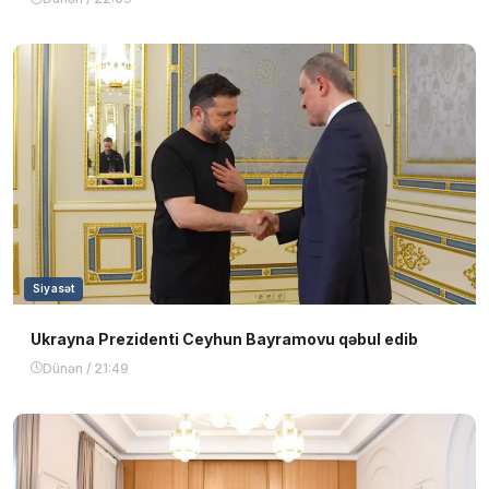
Siyasət
Ukrayna Prezidenti Ceyhun Bayramovu qəbul edib
Dünən / 21:49