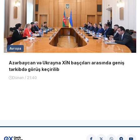
Avropa
Azərbaycan və Ukrayna XİN başçıları arasında geniş
tərkibdə görüş keçirilib
Dünən / 21:40