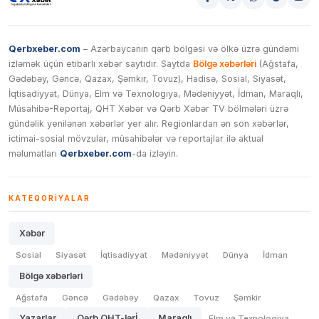
Qerbxeber.com
– Azərbaycanın qərb bölgəsi və ölkə üzrə gündəmi
izləmək üçün etibarlı xəbər saytıdır. Saytda
Bölgə xəbərləri
(Ağstafa,
Gədəbəy, Gəncə, Qazax, Şəmkir, Tovuz), Hadisə, Sosial, Siyasət,
İqtisadiyyat, Dünya, Elm və Texnologiya, Mədəniyyət, İdman, Maraqlı,
Müsahibə-Reportaj, QHT Xəbər və Qərb Xəbər TV bölmələri üzrə
gündəlik yenilənən xəbərlər yer alır. Regionlardan ən son xəbərlər,
ictimai-sosial mövzular, müsahibələr və reportajlar ilə aktual
məlumatları
Qerbxeber.com
-da izləyin.
KATEQORIYALAR
Xəbər
Sosial
Siyasət
İqtisadiyyat
Mədəniyyət
Dünya
İdman
Bölgə xəbərləri
Ağstafa
Gəncə
Gədəbəy
Qazax
Tovuz
Şəmkir
Yazarlar
Qərb QHT-lərİ
Maraqlı
Elm və Texnologiya