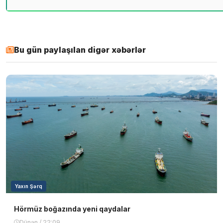
Bu gün paylaşılan digər xəbərlər
Yaxın Şərq
Hörmüz boğazında yeni qaydalar
Dünən / 22:09