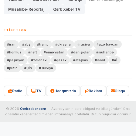
Müsahibə-Reportaj
Qərb Xəbər TV
ETIKETLƏR
#iran
#abş
#tramp
#ukrayna
#rusiya
#azərbaycan
#hörmüz
#neft
#ermənistan
#danışıqlar
#müharibə
#paşinyan
#zelenski
#qazax
#atəşkəs
#israil
#Aİ
#putin
#ÇİN
#Türkiyə
Radio
TV
Haqqımızda
Reklam
Əlaqə
© 2026
Qerbxeber.com
— Azərbaycanın qərb bölgəsi və ölkə gündəmi üzrə
operativ xəbərlər təqdim edən informasiya portalıdır. Bütün hüquqlar qorunur.