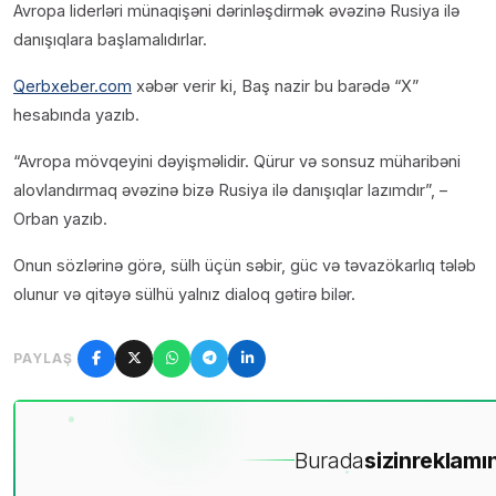
Avropa liderləri münaqişəni dərinləşdirmək əvəzinə Rusiya ilə
danışıqlara başlamalıdırlar.
Qerbxeber.com
xəbər verir ki, Baş nazir bu barədə “X”
hesabında yazıb.
“Avropa mövqeyini dəyişməlidir. Qürur və sonsuz müharibəni
alovlandırmaq əvəzinə bizə Rusiya ilə danışıqlar lazımdır”, –
Orban yazıb.
Onun sözlərinə görə, sülh üçün səbir, güc və təvazökarlıq tələb
olunur və qitəyə sülhü yalnız dialoq gətirə bilər.
PAYLAŞ
Burada
sizin
reklamın