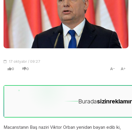
17 oktyabr / 09:27
0
0
A
A
Burada
sizin
reklamın
Macarıstanın Baş naziri Viktor Orban yenidən bəyan edib ki,