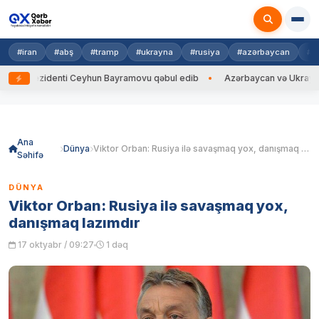
#iran
#abş
#tramp
#ukrayna
#rusiya
#azərbaycan
#h
ezidenti Ceyhun Bayramovu qəbul edib
Azərbaycan və Ukrayna XİN başç
Skip
to
content
Ana
Dünya
Viktor Orban: Rusiya ilə savaşmaq yox, danışmaq lazımdır
Səhifə
DÜNYA
Viktor Orban: Rusiya ilə savaşmaq yox,
danışmaq lazımdır
17 oktyabr / 09:27
1 dəq