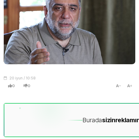
20 iyun / 10:58
0
0
A
A
Burada
sizin
reklamın