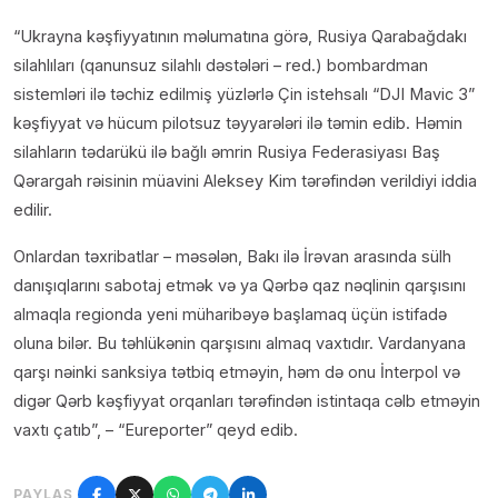
“Ukrayna kəşfiyyatının məlumatına görə, Rusiya Qarabağdakı
silahlıları (qanunsuz silahlı dəstələri – red.) bombardman
sistemləri ilə təchiz edilmiş yüzlərlə Çin istehsalı “DJI Mavic 3”
kəşfiyyat və hücum pilotsuz təyyarələri ilə təmin edib. Həmin
silahların tədarükü ilə bağlı əmrin Rusiya Federasiyası Baş
Qərargah rəisinin müavini Aleksey Kim tərəfindən verildiyi iddia
edilir.
Onlardan təxribatlar – məsələn, Bakı ilə İrəvan arasında sülh
danışıqlarını sabotaj etmək və ya Qərbə qaz nəqlinin qarşısını
almaqla regionda yeni müharibəyə başlamaq üçün istifadə
oluna bilər. Bu təhlükənin qarşısını almaq vaxtıdır. Vardanyana
qarşı nəinki sanksiya tətbiq etməyin, həm də onu İnterpol və
digər Qərb kəşfiyyat orqanları tərəfindən istintaqa cəlb etməyin
vaxtı çatıb”, – “Eureporter” qeyd edib.
PAYLAŞ