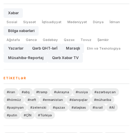
Xəbər
Sosial
Siyasət
İqtisadiyyat
Mədəniyyət
Dünya
İdman
Bölgə xəbərləri
Ağstafa
Gəncə
Gədəbəy
Qazax
Tovuz
Şəmkir
Yazarlar
Qərb QHT-lərİ
Maraqlı
Elm və Texnologiya
Müsahibə-Reportaj
Qərb Xəbər TV
ETIKETLƏR
#iran
#abş
#tramp
#ukrayna
#rusiya
#azərbaycan
#hörmüz
#neft
#ermənistan
#danışıqlar
#müharibə
#paşinyan
#zelenski
#qazax
#atəşkəs
#israil
#Aİ
#putin
#ÇİN
#Türkiyə