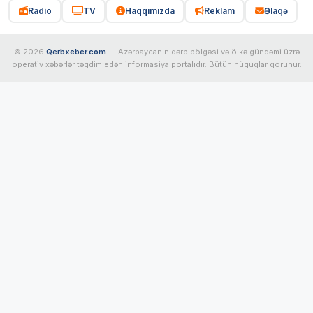
Radio
TV
Haqqımızda
Reklam
Əlaqə
© 2026
Qerbxeber.com
— Azərbaycanın qərb bölgəsi və ölkə gündəmi üzrə
operativ xəbərlər təqdim edən informasiya portalıdır. Bütün hüquqlar qorunur.