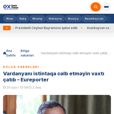
#iran
#abş
#tramp
#ukrayna
#rusiya
#azərbaycan
#h
rayna Prezidenti Ceyhun Bayramovu qəbul edib
Azərbaycan və Ukrayna 
Skip
to
content
Ana
Bölgə
Vardanyanı istintaqa cəlb etməyin vaxtı çatıb – Eureporter
Səhifə
xəbərləri
BÖLGƏ XƏBƏRLƏRI
Vardanyanı istintaqa cəlb etməyin vaxtı
çatıb – Eureporter
20 iyun / 10:58
2 dəq