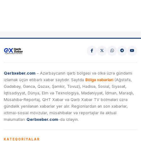
Qerbxeber.com
– Azərbaycanın qərb bölgəsi və ölkə üzrə gündəmi
izləmək üçün etibarlı xəbər saytıdır. Saytda
Bölgə xəbərləri
(Ağstafa,
Gədəbəy, Gəncə, Qazax, Şəmkir, Tovuz), Hadisə, Sosial, Siyasət,
İqtisadiyyat, Dünya, Elm və Texnologiya, Mədəniyyət, İdman, Maraqlı,
Müsahibə-Reportaj, QHT Xəbər və Qərb Xəbər TV bölmələri üzrə
gündəlik yenilənən xəbərlər yer alır. Regionlardan ən son xəbərlər,
ictimai-sosial mövzular, müsahibələr və reportajlar ilə aktual
məlumatları
Qerbxeber.com
-da izləyin.
KATEQORIYALAR