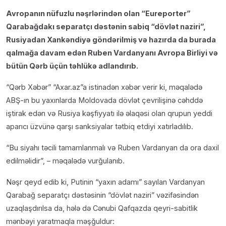
Avropanın nüfuzlu nəşrlərindən olan “Eureporter”
Qarabağdakı separatçı dəstənin sabiq “dövlət naziri”,
Rusiyadan Xankəndiyə göndərilmiş və hazırda da burada
qalmağa davam edən Ruben Vardanyanı Avropa Birliyi və
bütün Qərb üçün təhlükə adlandırıb.
“Qərb Xəbər” “Axar.az”a istinadən
xəbər verir ki, məqalədə
ABŞ-ın bu yaxınlarda Moldovada dövlət çevrilişinə cəhddə
iştirak edən və Rusiya kəşfiyyatı ilə əlaqəsi olan qrupun yeddi
aparıcı üzvünə qarşı sanksiyalar tətbiq etdiyi xatırladılıb.
“Bu siyahı təcili tamamlanmalı və Ruben Vardanyan da ora daxil
edilməlidir”, – məqalədə vurğulanıb.
Nəşr qeyd edib ki, Putinin “yaxın adamı” sayılan Vardanyan
Qarabağ separatçı dəstəsinin “dövlət naziri” vəzifəsindən
uzaqlaşdırılsa da, hələ də Cənubi Qafqazda qeyri-sabitlik
mənbəyi yaratmaqla məşğuldur: