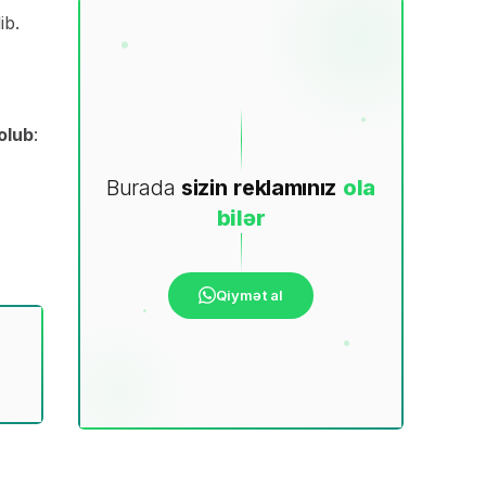
ib.
 olub
:
Burada
sizin
reklamınız
ola
bilər
Qiymət al