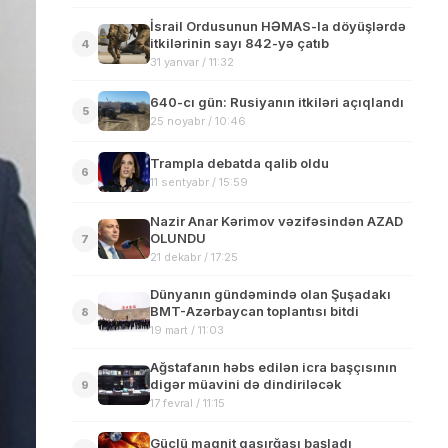
İsrail Ordusunun HƏMAS-la döyüşlərdə
itkilərinin sayı 842-yə çatıb
4
31 yanvar / 11:32
640-cı gün: Rusiyanın itkiləri açıqlandı
5
25 noyabr / 10:46
Trampla debatda qalib oldu
6
11 sentyabr / 15:59
Nazir Anar Kərimov vəzifəsindən AZAD
OLUNDU
7
21 dekabr / 17:25
Dünyanın gündəmində olan Şuşadakı
BMT-Azərbaycan toplantısı bitdi
8
19 mart / 11:03
Ağstafanın həbs edilən icra başçısının
digər müavini də dindiriləcək
9
17 fevral / 11:15
Güclü maqnit qasırğası başladı