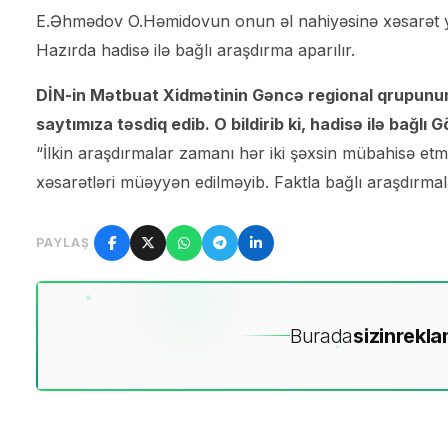
E.Əhmədov O.Həmidovun onun əl nahiyəsinə xəsarət yeti
Hazırda hadisə ilə bağlı araşdırma aparılır.
DİN-in Mətbuat Xidmətinin Gəncə regional qrupunun
saytımıza təsdiq edib. O bildirib ki, hadisə ilə bağlı
“İlkin araşdırmalar zamanı hər iki şəxsin mübahisə et
xəsarətləri müəyyən edilməyib. Faktla bağlı araşdırmala
PAYLAŞ
Burada
sizin
rekla