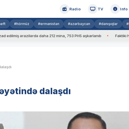
Radio
TV
Info
eft
#hörmüz
#ermənistan
#azərbaycan
#danışıqlar
#
iş ərazilərdə daha 212 mina, 753 PHS aşkarlanıb
Faktiki hava: 39
dalaşdı
həyətində dalaşdı