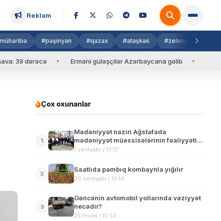
Reklam
müharibə
#paşinyan
#qazax
#atəşkəs
#zelenski
#isra
 dərəcə
Erməni güləşçilər Azərbaycana gəlib
İlham Əliyev 
Çox oxunanlar
Mədəniyyət naziri Ağstafada
mədəniyyət müəssisələrinin fəaliyyəti
1
ilə tanış olub
1 sentyabr / 13:17
Saatlıda pambıq kombaynla yığılır
2
26 sentyabr / 13:14
Gəncənin avtomobil yollarında vəziyyət
necədir?
3
25 fevral / 10:52