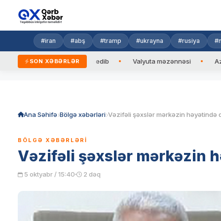
#iran
#abş
#tramp
#ukrayna
#rusiya
#n
can Prezidentinə zəng edib
Valyuta məzənnəsi
Azad edilm
SON XƏBƏRLƏR
Skip
to
content
Ana Səhifə
Bölgə xəbərləri
Vəzifəli şəxslər mərkəzin həyətində 
BÖLGƏ XƏBƏRLƏRI
Vəzifəli şəxslər mərkəzin 
5 oktyabr / 15:40
2 dəq