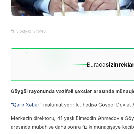
5 oktyabr / 15:40
Burada
sizin
rekla
Göygöl rayonunda vəzifəli şəxslər arasında münaqi
“Qərb Xəbər”
məlumat verir ki, hadisə Göygöl Dövlət A
Mərkəzin direktoru, 41 yaşlı Elməddin Əhmədovla Göygö
arasında mübahisə daha sonra fiziki münaqişəyə keçib