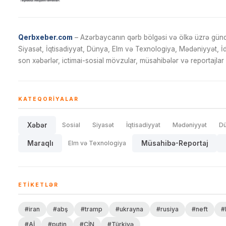
Qerbxeber.com
– Azərbaycanın qərb bölgəsi və ölkə üzrə gündə
Siyasət, İqtisadiyyat, Dünya, Elm və Texnologiya, Mədəniyyət, 
son xəbərlər, ictimai-sosial mövzular, müsahibələr və reportajlar 
KATEQORIYALAR
Xəbər
Sosial
Siyasət
İqtisadiyyat
Mədəniyyət
D
Maraqlı
Elm və Texnologiya
Müsahibə-Reportaj
ETIKETLƏR
#iran
#abş
#tramp
#ukrayna
#rusiya
#neft
#
#Aİ
#putin
#ÇİN
#Türkiyə