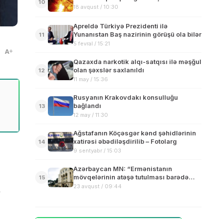
10
18 avqust / 10:30
Apreldə Türkiyə Prezidenti ilə
Yunanıstan Baş nazirinin görüşü ola bilər
11
5 fevral / 15:21
A
Qazaxda narkotik alqı-satqısı ilə məşğul
olan şəxslər saxlanıldı
12
11 may / 15:36
Rusyanın Krakovdakı konsulluğu
bağlandı
13
12 may / 11:30
Ağstafanın Köçəsgər kənd şəhidlərinin
xatirəsi əbədiləşdirilib – Fotolarg
14
9 sentyabr / 15:03
Azərbaycan MN: “Ermənistanın
mövqelərinin atəşə tutulması barədə
15
məlumat tamamilə yalandır”
23 avqust / 09:44
v