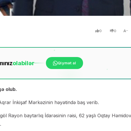
0
0
A
mınız
ola
bilər
Qiymət al
şə olub.
qrar İnkişaf Mərkəzinin həyətində baş verib.
l Rayon baytarlıq İdarəsinin rəisi, 62 yaşlı Oqtay Həmido
.