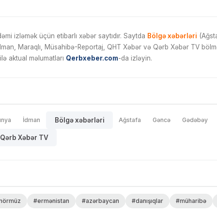
mi izləmək üçün etibarlı xəbər saytıdır. Saytda
Bölgə xəbərləri
(Ağsta
İdman, Maraqlı, Müsahibə-Reportaj, QHT Xəbər və Qərb Xəbər TV bölmələ
ilə aktual məlumatları
Qerbxeber.com
-da izləyin.
ünya
İdman
Bölgə xəbərləri
Ağstafa
Gəncə
Gədəbəy
Qərb Xəbər TV
hörmüz
#ermənistan
#azərbaycan
#danışıqlar
#müharibə