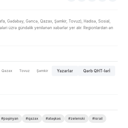
fa, Gədəbəy, Gəncə, Qazax, Şəmkir, Tovuz), Hadisə, Sosial,
ri üzrə gündəlik yenilənən xəbərlər yer alır. Regionlardan ən
Qazax
Tovuz
Şəmkir
Yazarlar
Qərb QHT-lərİ
#paşinyan
#qazax
#atəşkəs
#zelenski
#israil