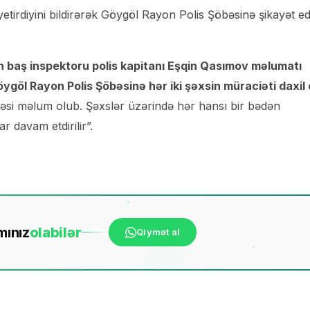
rdiyini bildirərək Göygöl Rayon Polis Şöbəsinə şikayət ed
 baş inspektoru polis kapitanı Eşqin Qasımov məlumatı
 Göygöl Rayon Polis Şöbəsinə hər iki şəxsin müraciəti daxil
məsi məlum olub. Şəxslər üzərində hər hansı bir bədən
r davam etdirilir”.
mınız
ola
bilər
Qiymət al